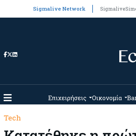
Sigmalive Network
Sigmalive
Sim
Επιχειρήσεις
Οικονομία
Ba
Tech
Κατατέθηκε η πρώ