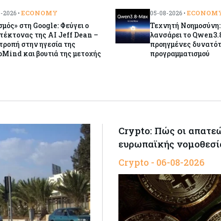
ECONOMY
ECONOM
-2026 •
05-08-2026 •
σμός» στη Google: Φεύγει ο
Τεχνητή Νοημοσύνη:
τέκτονας της AI Jeff Dean –
λανσάρει το Qwen3.
ροπή στην ηγεσία της
προηγμένες δυνατό
Mind και βουτιά της μετοχής
προγραμματισμού
Crypto: Πώς οι απατε
ευρωπαϊκής νομοθεσί
Crypto - 06-08-2026