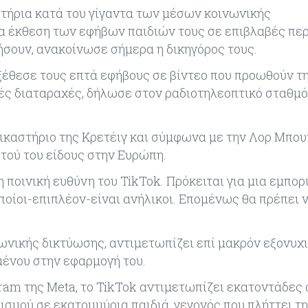
στήρια κατά του γίγαντα των μέσων κοινωνικής
α έκθεση των εφήβων παιδιών τους σε επιβλαβές περ
ήσουν, ανακοίνωσε σήμερα η δικηγόρος τους.
εξέθεσε τους επτά εφήβους σε βίντεο που προωθούν τ
κές διαταραχές, δήλωσε στον ραδιοτηλεοπτικό σταθμό
δικαστήριο της Κρετέιγ και σύμφωνα με την Λορ Μπου
τού του είδους στην Ευρώπη.
 ποινική ευθύνη του TikTok. Πρόκειται για μια εμπορ
ποίοι-επιπλέον-είναι ανήλικοι. Επομένως θα πρέπει 
ωνικής δικτύωσης, αντιμετωπίζει επί μακρόν εξονυχ
μένου στην εφαρμογή του.
ram της Meta, το TikTok αντιμετωπίζει εκατοντάδες
σμού σε εκατομμύρια παιδιά, γεγονός που πλήττει τ