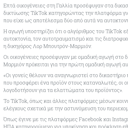
Επτά οικογένειες στη Γαλλία προσέφυγαν στα δικα
δικτύωσης TikTok κατηγορώντας την πλατφόρμα γι
που είχε ως αποτέλεσμα δύο από αυτά να αυτοκτον
Η αγωγή υποστηρίζει ότι ο αλγόριθμος του TikTok 
αυτοκτονία, τον αυτοτραυματισμό και τις διατροφι
η δικηγόρος Λορ Μπουτρόν-Μαρμιόν.
Οι οικογένειες προσέφυγαν με ομαδική αγωγή στο 
Μαρμιόν πρόκειται για την πρώτη ομαδική αγωγή αυ
«Οι γονείς θέλουν να αναγνωριστεί στο δικαστήριο η
που προσφέρει ένα προϊόν στους καταναλωτές, οι ο
λογοδοτήσουν για τα ελαττώματα του προϊόντος».
Το TikTok, όπως και άλλες πλατφόρμες μέσων κοιν
ελέγχους σχετικά με την αστυνόμευση του περιεχο
Όπως έγινε με τις πλατφόρμες Facebook και Instag
ΗΠΑ κατηγορούμενο για υποκίνηση και πρόκληση εθι