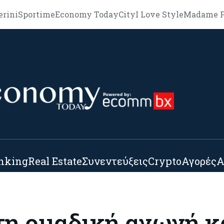
erini
Sportime
Economy Today
City
I Love Style
Madame F
nking
Real Estate
Συνεντεύξεις
Crypto
Αγορές
Α
τη ομαδική αγωγή κ