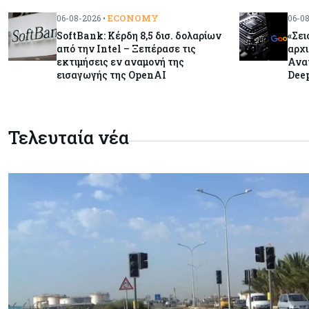
ECONOMY
06-08-2026 •
06-08
SoftBank: Κέρδη 8,5 δισ. δολαρίων
«Σει
από την Intel – Ξεπέρασε τις
αρχι
εκτιμήσεις εν αναμονή της
Ανατ
εισαγωγής της OpenAI
Deep
Τελευταία νέα