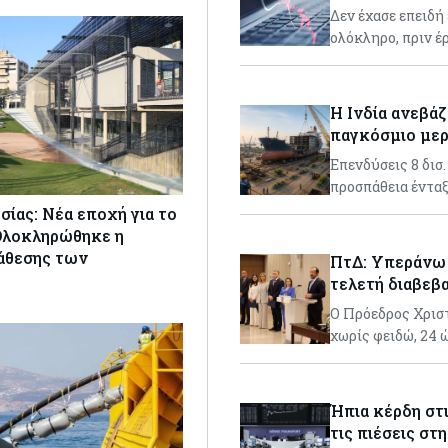
Δεν έχασε επειδή
ολόκληρο, πριν έ
Η Ινδία ανεβάζ
παγκόσμιο μερ
Επενδύσεις 8 δισ
προσπάθεια έντα
ίας: Νέα εποχή για το
Ολοκληρώθηκε η
νάθεσης των
ΠτΔ: Υπεράνω 
τελετή διαβεβ
Ο Πρόεδρος Χρισ
χωρίς φειδώ, 24 
Ήπια κέρδη στ
τις πιέσεις στ