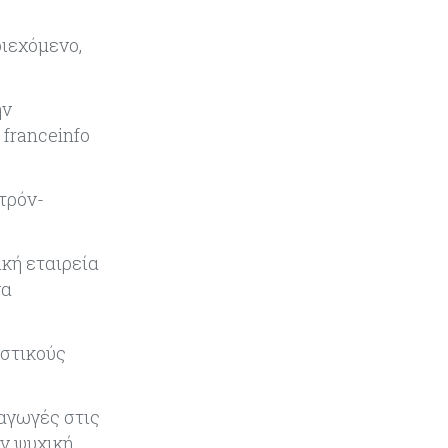
είχε δίκαιο για όλα. Κι όμως έχασε
(σχεδόν) τα πάντα
ιεχόμενο,
Κόσμος
06-08-2026
Η Ινδία ανεβάζει ταχύτητα στη
ην
διάλυση πλοίων – Στο 35,4% το
 franceinfo
παγκόσμιο μερίδιό της
τρόν-
Κύπρος
06-08-2026
ΠτΔ: Υπεράνω όλων το δημόσιο
συμφέρον – Όλα όσα έγιναν στην
ική εταιρεία
τελετή διαβεβαίωσης των νέων
μελών της κυβέρνησης
να
Κόσμος
06-08-2026
ιστικούς
Ήπια κέρδη στις ευρωαγορές –
Αντέχει ο τεχνολογικός κλάδος
παρά τις πιέσεις στην Ασία
 αγωγές στις
ην ψυχική