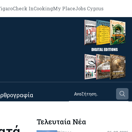
igaro
Check In
Cooking
My Place
Jobs Cyprus
ρθρογραφία
Τελευταία Νέα
ατά