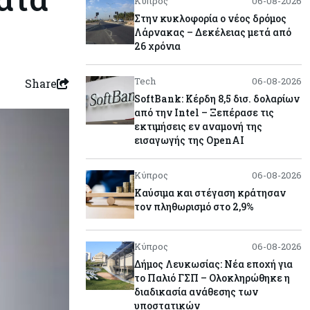
Κύπρος
06-08-2026
Στην κυκλοφορία ο νέος δρόμος
Λάρνακας – Δεκέλειας μετά από
26 χρόνια
Tech
06-08-2026
Share
SoftBank: Κέρδη 8,5 δισ. δολαρίων
από την Intel – Ξεπέρασε τις
εκτιμήσεις εν αναμονή της
εισαγωγής της OpenAI
Κύπρος
06-08-2026
Καύσιμα και στέγαση κράτησαν
τον πληθωρισμό στο 2,9%
Κύπρος
06-08-2026
Δήμος Λευκωσίας: Νέα εποχή για
το Παλιό ΓΣΠ – Ολοκληρώθηκε η
διαδικασία ανάθεσης των
υποστατικών