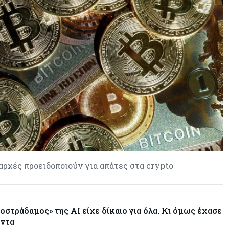
Χρυσός: Ξεπέρασε τα $4.300 με
ώθηση από την πρόοδο για τα
Στενά του Ορμούζ
Εμπορεύματα
06-08-2026
Πετρέλαιο: Υποχωρούν και πάλι οι
τιμές μετά τη συμφωνία Ιράν-Ομάν
για τα Στενά του Ορμούζ – Κοντά
στα $79 το Brent
αρχές προειδοποιούν για απάτες στα crypto
στράδαμος» της AI είχε δίκαιο για όλα. Κι όμως έχασε
άντα