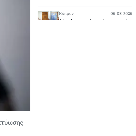
Κύπρος
06-08-2026
Ούτε άσπρος ούτε μαύρος καπνός
για κουρεμένους - Δεν έκλεισε η
πόρτα για δεύτερη δόση εντός ‘26
Ενέργεια
06-08-2026
Τσαρλς Έλληνας για GSI:
«Καταντήσαμε να είμαστε θεατές»
- Πώς η Meridiam αλλάζει τα
δεδομένα
Crypto
06-08-2026
Crypto: Πώς οι απατεώνες
εκμεταλλεύονται τις αλλαγές της
ευρωπαϊκής νομοθεσίας
κτύωσης -
Κόσμος
06-08-2026
Ο 24χρονος «Νοστράδαμος» της AI