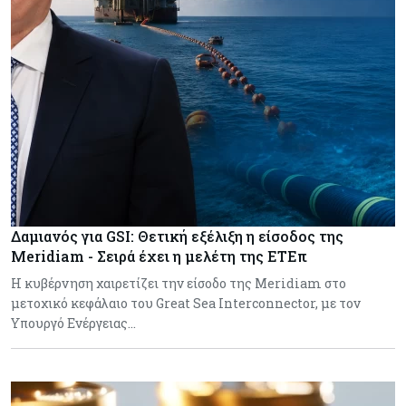
Δαμιανός για GSI: Θετική εξέλιξη η είσοδος της
Meridiam - Σειρά έχει η μελέτη της ΕΤΕπ
Η κυβέρνηση χαιρετίζει την είσοδο της Meridiam στο
μετοχικό κεφάλαιο του Great Sea Interconnector, με τον
Υπουργό Ενέργειας…