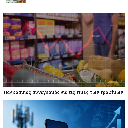
Goldman Sachs: Το Brent θα κυμανθεί στα $80-
90/βαρέλι μέχρι να υπάρξουν εξελίξεις στη
Μέση Ανατολή
Κόσμος
07-08-2026
Σαουδική Αραβία, Πακιστάν και Τουρκία
υπογράφουν συμφωνία για αμοιβαία άμυνα
Εμπορεύματα
07-08-2026
Πετρέλαιο: Πιάνει και πάλι τα 83 δολάρια το
Brent μετά το σχέδιο του Ιράν για τα Στενά του
Ορμούζ
Παγκόσμιος συναγερμός για τις τιμές των τροφίμων
Κόσμος
07-08-2026
Ευρωπαϊκή αυτοκινητοβιομηχανία: Αναζητά
σωσίβιο στην Κίνα
Κύπρος
07-08-2026