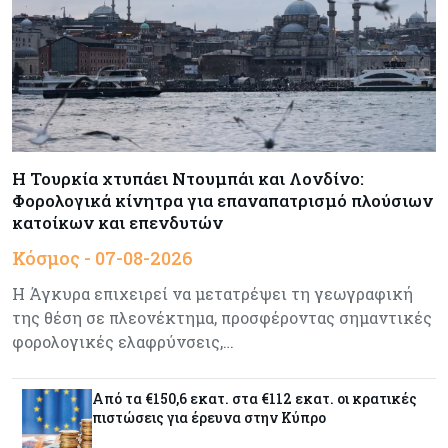
Τσολάκη: Προτεραιότητα η βελτίωση της
καθημερινότητας μέσω οδικών έργων και
συγκοινωνιών
Ενέργεια
07-08-2026
Δαμιανός για GSI: Θετική εξέλιξη η είσοδος της
Meridiam - Σειρά έχει η μελέτη της ΕΤΕπ
Η Τουρκία χτυπάει Ντουμπάι και Λονδίνο:
Φορολογικά κίνητρα για επαναπατρισμό πλούσιων
Crypto
07-08-2026
κατοίκων και επενδυτών
Γιατί το Bitcoin διχάζει αναλυτές και αγορά
Κόσμος - 07-08-2026
Η Άγκυρα επιχειρεί να μετατρέψει τη γεωγραφική
της θέση σε πλεονέκτημα, προσφέροντας σημαντικές
Ελλάδα
07-08-2026
φορολογικές ελαφρύνσεις,…
Καλπάζουν τα Airbnb στην Ελλάδα - Σχεδόν
sold out τα νησιά
Από τα €150,6 εκατ. στα €112 εκατ. οι κρατικές
πιστώσεις για έρευνα στην Κύπρο
Εμπορεύματα
07-08-2026