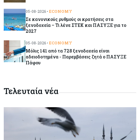
Επαναλειτουργεί η οδική πρόσβαση στις αφίξεις
ECONOMY
05-08-2026 •
του αεροδρομίου Λάρνακας
Σε κανονικούς ρυθμούς οι κρατήσεις στα
ξενοδοχεία – Τι λένε ΣΤΕΚ και ΠΑΣΥΞΕ για το
2027
Εμπορεύματα
07-08-2026
Χρυσός: Καλπάζει προς την καλύτερη εβδομάδα
ECONOMY
05-08-2026 •
από τον Ιανουάριο – Μια ανάσα από τα $4.300
Μόλις 141 από τα 728 ξενοδοχεία είναι
αδειοδοτημένα - Παρεμβάσεις ζητά ο ΠΑΣΥΞΕ
Πάφου
Κύπρος
07-08-2026
Συντεχνία της Cyta ζητά να ανακληθεί
διορισμός στο νέο ΔΣ
Τελευταία νέα
Κόσμος
07-08-2026
Τραμπ: Νέοι δασμοί 15% στο πολυπυρίτιο για
ημιαγωγούς και φωτοβολταϊκά με στόχο την
ενίσχυση της βιομηχανίας
Κύπρος
07-08-2026