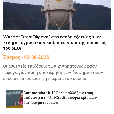
Ο 24χρονος «Νοστράδαμος» της AI είχε δίκαιο
για όλα. Κι όμως έχασε (σχεδόν) τα πάντα
Κόσμος
06-08-2026
Η Ινδία ανεβάζει ταχύτητα στη διάλυση πλοίων
Warner Bros: "Φρένο" στα έσοδα εξαιτίας των
– Στο 35,4% το παγκόσμιο μερίδιό της
κινηματογραφικών επιδόσεων και της απουσίας
του NBA
Κύπρος
06-08-2026
Κόσμος - 06-08-2026
ΠτΔ: Υπεράνω όλων το δημόσιο συμφέρον – Όλα
όσα έγιναν στην τελετή διαβεβαίωσης των
Οι ασθενείς επιδόσεις των κινηματογραφικών
νέων μελών της κυβέρνησης
παραγωγών και η υποχώρηση των διαφημιστικών
εσόδων επηρέασαν την πορεία του ομίλου.
Κόσμος
06-08-2026
Ήπια κέρδη στις ευρωαγορές – Αντέχει ο
Commerzbank: Η Όρλοπ αλλάζει στάση
τεχνολογικός κλάδος παρά τις πιέσεις στην
απέναντι στη UniCredit ενόψει κρίσιμων
Ασία
διαπραγματεύσεων
Ενέργεια
06-08-2026