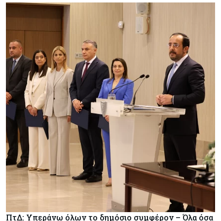
ΠτΔ: Υπεράνω όλων το δημόσιο συμφέρον – Όλα όσα