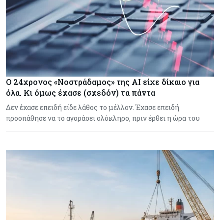
Ο 24χρονος «Νοστράδαμος» της AI είχε δίκαιο για
όλα. Κι όμως έχασε (σχεδόν) τα πάντα
Δεν έχασε επειδή είδε λάθος το μέλλον. Έχασε επειδή
προσπάθησε να το αγοράσει ολόκληρο, πριν έρθει η ώρα του