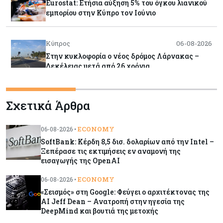
Eurostat: Ετήσια αύξηση 5% του όγκου λιανικού
εμπορίου στην Κύπρο τον Ιούνιο
Κύπρος
06-08-2026
Στην κυκλοφορία ο νέος δρόμος Λάρνακας –
Δεκέλειας μετά από 26 χρόνια
Tech
06-08-2026
Σχετικά Άρθρα
SoftBank: Κέρδη 8,5 δισ. δολαρίων από την
Intel – Ξεπέρασε τις εκτιμήσεις εν αναμονή της
εισαγωγής της OpenAI
ECONOMY
06-08-2026 •
SoftBank: Κέρδη 8,5 δισ. δολαρίων από την Intel –
Ξεπέρασε τις εκτιμήσεις εν αναμονή της
Κύπρος
06-08-2026
εισαγωγής της OpenAI
Καύσιμα και στέγαση κράτησαν τον πληθωρισμό
στο 2,9%
ECONOMY
06-08-2026 •
«Σεισμός» στη Google: Φεύγει ο αρχιτέκτονας της
AI Jeff Dean – Ανατροπή στην ηγεσία της
Κύπρος
06-08-2026
DeepMind και βουτιά της μετοχής
Δήμος Λευκωσίας: Νέα εποχή για το Παλιό ΓΣΠ