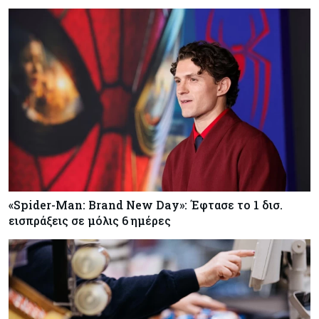
Παπασταύρου: Ψήφος εμπιστοσύνης η είσοδος
της Meridiam για το καλώδιο Ελλάδας-Κύπρου
Κόσμος
06-08-2026
Η κηροζίνη «καίει» τις αεροπορικές – Στα ύψη η
τιμή της λόγω Μ. Ανατολής
Κύπρος
06-08-2026
Ξανά διάλογος για να βρεθεί η χρυσή … φόρμουλα
– Επαφές με ΥΠΕΣ και κόμματα αποφάσισαν οι
δήμοι
«Spider-Man: Brand New Day»: Έφτασε το 1 δισ.
εισπράξεις σε μόλις 6 ημέρες
Banking
06-08-2026
Τράπεζα Κύπρου: Στα €13 ανεβάζει την τιμή
στόχο η Euroxx – Αναβάθμιση προβλέψεων για
τα κέρδη