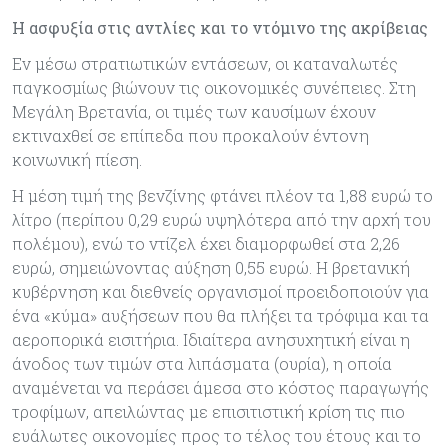
Η ασφυξία στις αντλίες και το ντόμινο της ακρίβειας
Εν μέσω στρατιωτικών εντάσεων, οι καταναλωτές
παγκοσμίως βιώνουν τις οικονομικές συνέπειες. Στη
Μεγάλη Βρετανία, οι τιμές των καυσίμων έχουν
εκτιναχθεί σε επίπεδα που προκαλούν έντονη
κοινωνική πίεση.
Η μέση τιμή της βενζίνης φτάνει πλέον τα 1,88 ευρώ το
λίτρο (περίπου 0,29 ευρώ υψηλότερα από την αρχή του
πολέμου), ενώ το ντίζελ έχει διαμορφωθεί στα 2,26
ευρώ, σημειώνοντας αύξηση 0,55 ευρώ. Η βρετανική
κυβέρνηση και διεθνείς οργανισμοί προειδοποιούν για
ένα «κύμα» αυξήσεων που θα πλήξει τα τρόφιμα και τα
αεροπορικά εισιτήρια. Ιδιαίτερα ανησυχητική είναι η
άνοδος των τιμών στα λιπάσματα (ουρία), η οποία
αναμένεται να περάσει άμεσα στο κόστος παραγωγής
τροφίμων, απειλώντας με επισιτιστική κρίση τις πιο
ευάλωτες οικονομίες προς το τέλος του έτους και το