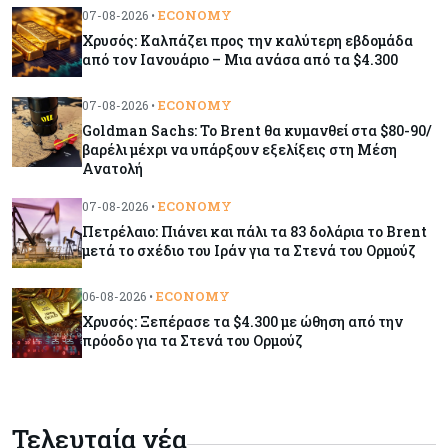
ECONOMY
07-08-2026 •
Χρυσός: Καλπάζει προς την καλύτερη εβδομάδα
Κύπρος
07-08-2026
από τον Ιανουάριο – Μια ανάσα από τα $4.300
Χορηγία €10.000 για υποτροφίες σε φοιτητές του
ΤΕΠΑΚ
ECONOMY
07-08-2026 •
Goldman Sachs: Το Brent θα κυμανθεί στα $80-90/
βαρέλι μέχρι να υπάρξουν εξελίξεις στη Μέση
Κύπρος
07-08-2026
Ανατολή
Επαναλειτουργεί η οδική πρόσβαση στις αφίξεις
του αεροδρομίου Λάρνακας
ECONOMY
07-08-2026 •
Πετρέλαιο: Πιάνει και πάλι τα 83 δολάρια το Brent
μετά το σχέδιο του Ιράν για τα Στενά του Ορμούζ
Εμπορεύματα
07-08-2026
Χρυσός: Καλπάζει προς την καλύτερη εβδομάδα
ECONOMY
06-08-2026 •
από τον Ιανουάριο – Μια ανάσα από τα $4.300
Χρυσός: Ξεπέρασε τα $4.300 με ώθηση από την
πρόοδο για τα Στενά του Ορμούζ
Κύπρος
07-08-2026
Συντεχνία της Cyta ζητά να ανακληθεί
διορισμός στο νέο ΔΣ
Τελευταία νέα