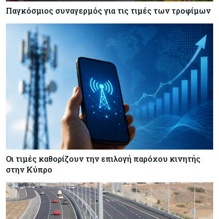
Παγκόσμιος συναγερμός για τις τιμές των τροφίμων
Κόσμος
07-08-2026
Ευρωπαϊκή αυτοκινητοβιομηχανία: Αναζητά
σωσίβιο στην Κίνα
Κύπρος
07-08-2026
Πώς οι κυπριακές τράπεζες «τιμολογούν» τον
πόλεμο
Οι τιμές καθορίζουν την επιλογή παρόχου κινητής
στην Κύπρο