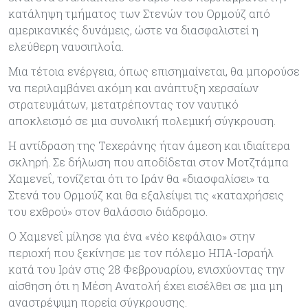
κατάληψη τμήματος των Στενών του Ορμούζ από
αμερικανικές δυνάμεις, ώστε να διασφαλιστεί η
ελεύθερη ναυσιπλοΐα.
Μια τέτοια ενέργεια, όπως επισημαίνεται, θα μπορούσε
να περιλαμβάνει ακόμη και ανάπτυξη χερσαίων
στρατευμάτων, μετατρέποντας τον ναυτικό
αποκλεισμό σε μια συνολική πολεμική σύγκρουση.
Η αντίδραση της Τεχεράνης ήταν άμεση και ιδιαίτερα
σκληρή. Σε δήλωση που αποδίδεται στον Μοτζτάμπα
Χαμενεΐ, τονίζεται ότι το Ιράν θα «διασφαλίσει» τα
Στενά του Ορμούζ και θα εξαλείψει τις «καταχρήσεις
του εχθρού» στον θαλάσσιο διάδρομο.
Ο Χαμενεΐ μίλησε για ένα «νέο κεφάλαιο» στην
περιοχή που ξεκίνησε με τον πόλεμο ΗΠΑ-Ισραήλ
κατά του Ιράν στις 28 Φεβρουαρίου, ενισχύοντας την
αίσθηση ότι η Μέση Ανατολή έχει εισέλθει σε μια μη
αναστρέψιμη πορεία σύγκρουσης.