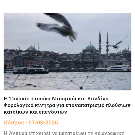
Κόσμος
07-08-2026
Τραμπ: Νέοι δασμοί 15% στο πολυπυρίτιο για
ημιαγωγούς και φωτοβολταϊκά με στόχο την
ενίσχυση της βιομηχανίας
Κύπρος
07-08-2026
Τσολάκη: Προτεραιότητα η βελτίωση της
καθημερινότητας μέσω οδικών έργων και
συγκοινωνιών
Ενέργεια
07-08-2026
Δαμιανός για GSI: Θετική εξέλιξη η είσοδος της
Meridiam - Σειρά έχει η μελέτη της ΕΤΕπ
Η Τουρκία χτυπάει Ντουμπάι και Λονδίνο:
Φορολογικά κίνητρα για επαναπατρισμό πλούσιων
κατοίκων και επενδυτών
Crypto
07-08-2026
Γιατί το Bitcoin διχάζει αναλυτές και αγορά
Κόσμος - 07-08-2026
Η Άγκυρα επιχειρεί να μετατρέψει τη γεωγραφική