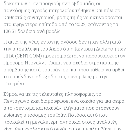
δεκαετιών. Την προηγούμενη εβδομάδα, οι
παγκόσμιες αγορές πετρελαίου τέθηκαν και πάλι σε
καθεστώς συναγερμού, με τις τιμές να εκτινάσσονται
στα υψηλότερα επίπεδα από το 2022, φτάνοντας τα
126,31 δολάρια ανά βαρέλι.
Η αιτία της νέας έντονης ανόδου δεν ήταν άλλη από
την αποκάλυψη του Axios ότι η Κεντρική Διοίκηση των
ΗΠΑ (CENTCOM) προετοιμάζεται να παρουσιάσει στον
Πρόεδρο Ντόναλντ Τραμπ νέα σχέδια στρατιωτικής
επέμβασης κατά του Ιράν, σε μια προσπάθεια να αρθεί
το επικίνδυνο αδιέξοδο στις συνομιλίες με την
Τεχεράνη.
Σύμφωνα με τις τελευταίες πληροφορίες, το
Πεντάγωνο έχει διαμορφώσει ένα σχέδιο για μια σειρά
από «σύντομα και ισχυρά» πλήγματα που στοχεύουν
κρίσιμες υποδομές του Ιράν. Ωστόσο, αυτό που
προκαλεί τη μεγαλύτερη ανησυχία στους αναλυτές
είναι ένα εναλλακτικό σενάριο που περιλαμβάνει την