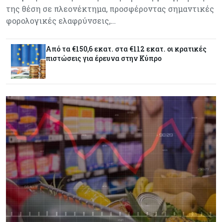
της θέση σε πλεονέκτημα, προσφέροντας σημαντικές
Ελλάδα
07-08-2026
φορολογικές ελαφρύνσεις,…
Καλπάζουν τα Airbnb στην Ελλάδα - Σχεδόν
sold out τα νησιά
Από τα €150,6 εκατ. στα €112 εκατ. οι κρατικές
πιστώσεις για έρευνα στην Κύπρο
Εμπορεύματα
07-08-2026
Goldman Sachs: Το Brent θα κυμανθεί στα $80-
90/βαρέλι μέχρι να υπάρξουν εξελίξεις στη
Μέση Ανατολή
Κόσμος
07-08-2026
Σαουδική Αραβία, Πακιστάν και Τουρκία
υπογράφουν συμφωνία για αμοιβαία άμυνα
Εμπορεύματα
07-08-2026
Πετρέλαιο: Πιάνει και πάλι τα 83 δολάρια το
Brent μετά το σχέδιο του Ιράν για τα Στενά του
Ορμούζ