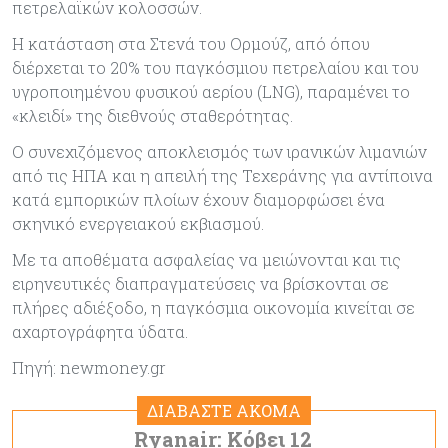
πετρελαϊκών κολοσσών.
Η κατάσταση στα Στενά του Ορμούζ, από όπου
διέρχεται το 20% του παγκόσμιου πετρελαίου και του
υγροποιημένου φυσικού αερίου (LNG), παραμένει το
«κλειδί» της διεθνούς σταθερότητας.
Ο συνεχιζόμενος αποκλεισμός των ιρανικών λιμανιών
από τις ΗΠΑ και η απειλή της Τεχεράνης για αντίποινα
κατά εμπορικών πλοίων έχουν διαμορφώσει ένα
σκηνικό ενεργειακού εκβιασμού.
Με τα αποθέματα ασφαλείας να μειώνονται και τις
ειρηνευτικές διαπραγματεύσεις να βρίσκονται σε
πλήρες αδιέξοδο, η παγκόσμια οικονομία κινείται σε
αχαρτογράφητα ύδατα.
Πηγή: newmoney.gr
ΔΙΑΒΑΣΤΕ ΑΚΟΜΑ
Ryanair: Κόβει 12