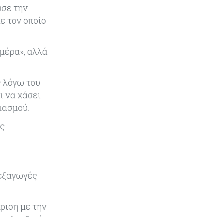
Κύπρος
05-08-2026
ωσε την
Τον Σεπτέμβριο αρχίζει ο διάλογος
ε τον οποίο
για τις άδειες ασθενείας στο
Δημόσιο
μέρα», αλλά
Κόσμος
05-08-2026
Η Ρωσία επεκτείνει τον «σκιώδη»
στόλο LNG ενόψει των νέων
ς λόγω του
ευρωπαϊκών κυρώσεων
ι να χάσει
ιασμού.
Κόσμος
05-08-2026
Τζεφ Μπέζος και Λεονάρντο Ντι
άς
Κάπριο ενώνουν τις δυνάμεις τους
σε deal μαμούθ $200 εκατ.
Tech
05-08-2026
 εξαγωγές
Τεχνητή Νοημοσύνη: Η Alibaba
λανσάρει το Qwen3.8-Max με
προηγμένες δυνατότητες
ριση με την
προγραμματισμού