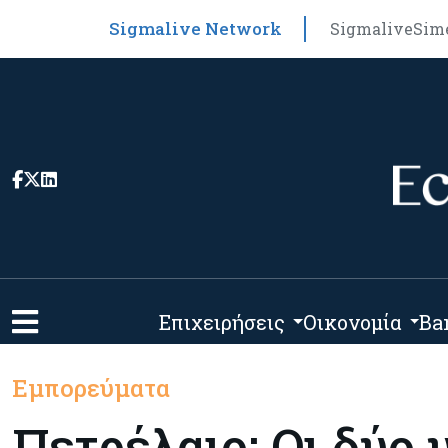
Sigmalive Network
Sigmalive
Sim
Επιχειρήσεις
Οικονομία
Ba
Εμπορεύματα
Πετρέλαιο: Οι δύο