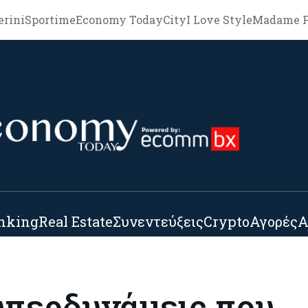
erini
Sportime
Economy Today
City
I Love Style
Madame F
nking
Real Estate
Συνεντεύξεις
Crypto
Αγορές
Α
 υπερδυνάμεις που