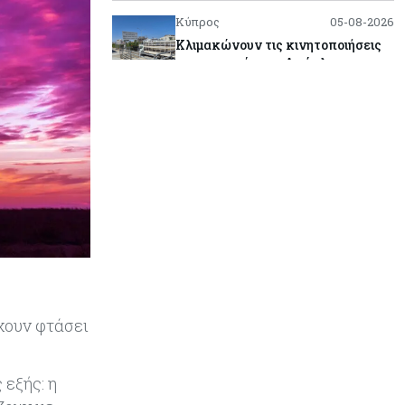
Κύπρος
05-08-2026
Κλιμακώνουν τις κινητοποιήσεις
οι κτηνοτρόφοι – Απέκλεισαν το
Επαρχιακό Κτηνιατρικό Γραφείο
Λάρνακας
Κόσμος
05-08-2026
Πύραυλος εκτός ελέγχου της
SpaceX εκτιμάται ότι συνετρίβη
στη Σελήνη
Ενέργεια
05-08-2026
Με γαλλική σφραγίδα το καλώδιο
Ελλάδας – Κύπρου, με ποσοστό
πάνω από 50% μπαίνει η
έχουν φτάσει
Meridiam
Banking
05-08-2026
 εξής: η
Επιτόκια: Μεγάλες αποκλίσεις