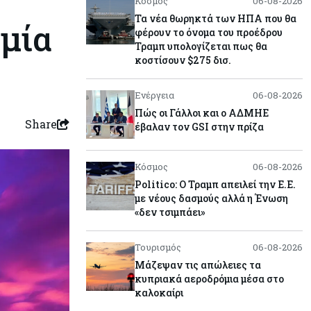
Κόσμος
06-08-2026
Τα νέα θωρηκτά των ΗΠΑ που θα
μία
φέρουν το όνομα του προέδρου
Τραμπ υπολογίζεται πως θα
κοστίσουν $275 δισ.
Ενέργεια
06-08-2026
Πώς οι Γάλλοι και ο ΑΔΜΗΕ
Share
έβαλαν τον GSI στην πρίζα
Κόσμος
06-08-2026
Politico: Ο Τραμπ απειλεί την Ε.Ε.
με νέους δασμούς αλλά η Ένωση
«δεν τσιμπάει»
Τουρισμός
06-08-2026
Μάζεψαν τις απώλειες τα
κυπριακά αεροδρόμια μέσα στο
καλοκαίρι