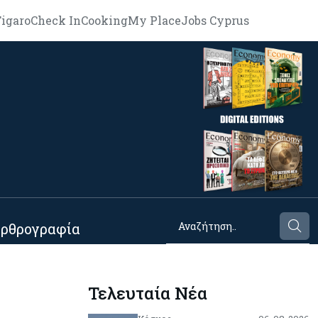
igaro
Check In
Cooking
My Place
Jobs Cyprus
ρθρογραφία
Τελευταία Νέα