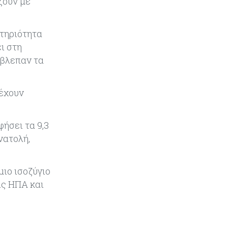
ζουν με
από τράπεζα σε τράπεζα στην
Κύπρο
στηριότητα
Κόσμος
05-08-2026
ι στη
Η Κίνα ξεκινά παγκόσμιο
έβλεπαν τα
φορολογικό κυνήγι – Ποιοι
μπαίνουν στο στόχαστρο
 έχουν
Κόσμος
05-08-2026
Χρηματιστήρια: Οι δείκτες σε
ιστορικά υψηλα – Γιατί οι
ήσει τα 9,3
«Κασσάνδρες» βλέπουν «κλασική
νατολή,
φούσκα» και νέο κραχ;
Ενέργεια
05-08-2026
ιο ισοζύγιο
Ιταλία: Αξιοποιεί τη δημοσιονομική
ις ΗΠΑ και
ευελιξία της ΕΕ για επενδύσεις
στην ενέργεια