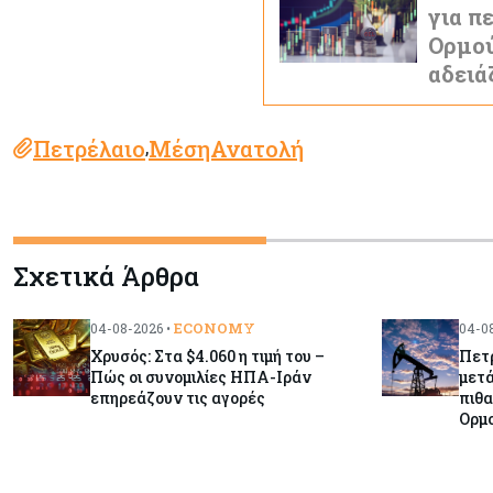
για π
Ορμού
αδειά
Πετρέλαιο
ΜέσηΑνατολή
,
Σχετικά Άρθρα
ECONOMY
04-08-2026 •
04-08
Χρυσός: Στα $4.060 η τιμή του –
Πετρ
Πώς οι συνομιλίες ΗΠΑ-Ιράν
μετά
επηρεάζουν τις αγορές
πιθα
Ορμ