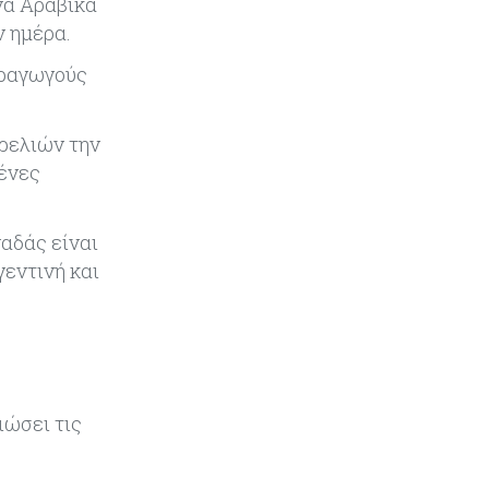
να Αραβικά
ν ημέρα.
Κύπρος
05-08-2026
Αυξημένος κατά 3,4% ο δείκτης
αραγωγούς
κύκλου εργασιών στη βιομηχανία
το πεντάμηνο
αρελιών την
Κύπρος
05-08-2026
μένες
640 περισσότεροι άνεργοι σε
σχέση με πέρσι
αδάς είναι
γεντινή και
Κόσμος
05-08-2026
Wall Street: Γιατί ο «Mr Big Short»
βλέπει sell off, όπως το 1987
Τουρισμός
05-08-2026
Εκτός των «καυτών σημείων»
ιώσει τις
καθυστερήσεων η Κύπρος, λέει το
ΤΠΑ