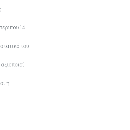
Τουρισμός
05-08-2026
ς
Σε κανονικούς ρυθμούς οι
κρατήσεις στα ξενοδοχεία – Τι
λένε ΣΤΕΚ και ΠΑΣΥΞΕ για το
περίπου 14
2027
υστατικό του
 αξιοποιεί
αι η