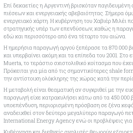
Επί δεκαετίες η Αργεντινή βρισκόταν παγιδευμένη
πιέσεων και ενεργειακής αβεβαιότητας. Σήμερα όμω
ενεργειακό χάρτη. Η κυβέρνηση του Χαβιέρ Μιλέι π
στρατηγικής υπέρ των επενδύσεων, καθώς η παραγω
εδώ και περισσότερο από ένα τέταρτο του αιώνα.
Η ημερήσια παραγωγή αργού ξεπέρασε τα 870.000 βα
και υπερβαίνει ακόμη και τα επίπεδα του 2001. Στο
Muerta, το τεράστιο σχιστολιθικό κοίτασμα που έχε
Πρόκειται για μία από τις σημαντικότερες shale fo
την αντίστοιχη ολόκληρης της χώρας κατά την περί
Η μεταβολή είναι θεαματική αν συγκριθεί με την εικ
παραγωγή είχε κατρακυλήσει κάτω από τα 450.000 
υποεπένδυση, περιορισμένη πρόσβαση σε ξένα κεφάλ
αναδειχθεί στον δεύτερο μεγαλύτερο παραγωγό πετ
International Energy Agency ενώ οι προβλέψεις για
Κυβέρνηση και διεθνείς αναλυτές θεωρούν εξαιρετι