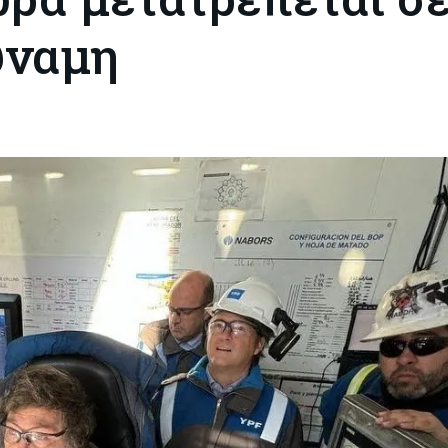
ύναμη