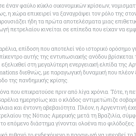
 σε έναν φαύλο κύκλο οικονομικών κρίσεων, νομισμα
ς, η χώρα επιχειρεί να ξαναγράψει τον ρόλο της στο
αρουσιάζει ήδη τα πρώτα αποτελέσματα μιας επιθετι
γή πετρελαίου κινείται σε επίπεδα που είχαν να εμ
ρέλια, επίδοση που αποτελεί νέο ιστορικό ορόσημο γ
 επίκεντρο αυτής της εντυπωσιακής ανόδου βρίσκεται
ι εξελιχθεί στη μεγαλύτερη ενεργειακή ελπίδα της Αρ
rmations διεθνώς, με παραγωγική δυναμική που πλέον
οδο της πανδημικής κρίσης.
όνα που επικρατούσε πριν από λίγα χρόνια. Τότε, η π
βαρέλια ημερησίως και ο κλάδος αντιμετώπιζε σοβαρ
αια και έντονη αβεβαιότητα. Πλέον, η Αργεντινή έχε
ρελαίου της Νότιας Αμερικής μετά τη Βραζιλία, σύμ
 το επόμενο διάστημα γίνονται ολοένα πιο φιλόδοξες.
κά πιθανό το ενδεχόμενο η παραγωγή να υπερβεί το 