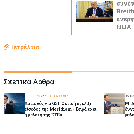
συνέν
Breit
ενεργ
ΗΠΑ
Πετρέλαιο
Σχετικά Άρθρα
ECONOMY
07-08-2026 •
06-08
Δαμιανός για GSI: Θετική εξέλιξη η
Μ. Δ
είσοδος της Meridiam - Σειρά έχει
δυνα
η μελέτη της ΕΤΕπ
μελέ