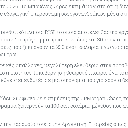
ο 2026. Το Μπουένος Άιρες εκτιμά μάλιστα ότι η δυν
 σε εξαγωγική υπερδύναμη υδρογονανθράκων μέσα στ
πενδυτικό πλαίσιο RIGI, το οποίο αποτελεί βασικό εργ
αίων. Το πρόγραμμα προσφέρει έως και 30 χρόνια φ
εις που ξεπερνούν τα 200 εκατ. δολάρια, ενώ για pr
οι όροι.
γικές απαλλαγές, μεγαλύτερη ελευθερία στην πρόσβ
αστηριότητες. Η κυβέρνηση θεωρεί ότι χωρίς ένα τέτ
ιεθνείς επενδυτές σε μία οικονομία που για χρόνια 
δίδει. Σύμφωνα με εκτιμήσεις της JPMorgan Chase, τ
ραμμα ξεπερνούν τα 100 δισ. δολάρια, μέγεθος που α
ν την παρουσία τους στην Αργεντινή. Εταιρείες όπως