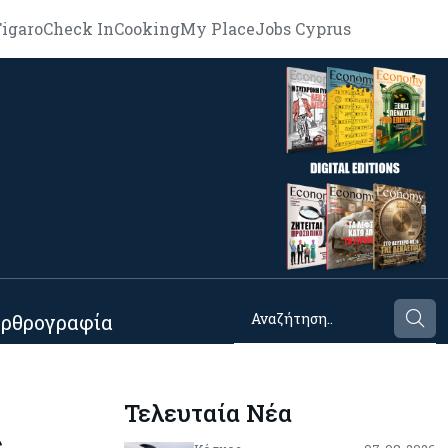
igaro
Check In
Cooking
My Place
Jobs Cyprus
ρθρογραφία
Τελευταία Νέα
ε