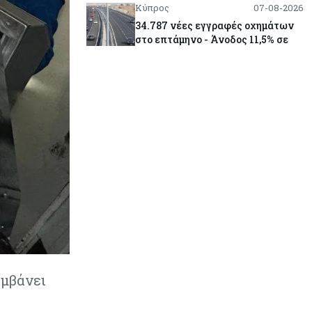
Κύπρος
07-08-2026
34.787 νέες εγγραφές οχημάτων
στο επτάμηνο - Άνοδος 11,5% σε
σχέση με πέρσι
Κόσμος
07-08-2026
ΕΚΤ: Αιφνιδιάστηκε από την
πώληση ευρώ από τις ΗΠΑ
Κύπρος
07-08-2026
Χορηγία €10.000 για υποτροφίες σε
φοιτητές του ΤΕΠΑΚ
Κύπρος
07-08-2026
Επαναλειτουργεί η οδική
πρόσβαση στις αφίξεις του
αμβάνει
αεροδρομίου Λάρνακας