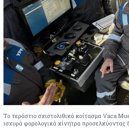
Tο τεράστιο σχιστολιθικό κοίτασμα Vaca Mue
ισχυρά φορολογικά κίνητρα προσελκύοντας 