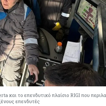
rta και το επενδυτικό πλαίσιο RIGI που περιλ
ξένους επενδυτές