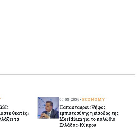
«τιμολογούν» τον πόλεμο
Y
ECONOMY
06-08-2026 •
GSI:
Παπασταύρου: Ψήφος
μαστε θεατές»
εμπιστοσύνης η είσοδος της
λλάζει τα
Meridiam για το καλώδιο
Ελλάδας-Κύπρου