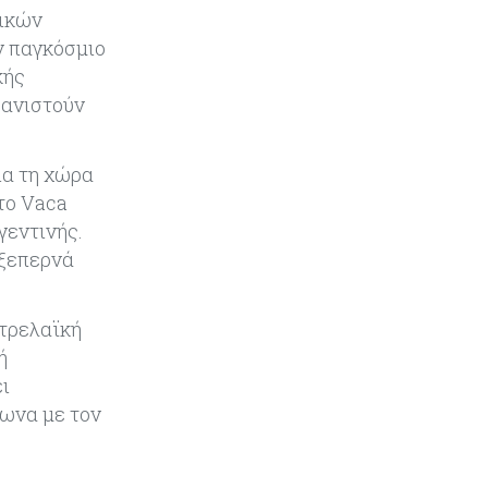
Εμπορεύματα
07-08-2026
τικών
Χρυσός: Καλπάζει προς την
ν παγκόσμιο
καλύτερη εβδομάδα από τον
Ιανουάριο – Μια ανάσα από τα
κής
$4.300
φανιστούν
Κύπρος
07-08-2026
ια τη χώρα
Συντεχνία της Cyta ζητά να
ανακληθεί διορισμός στο νέο ΔΣ
 το Vaca
γεντινής.
 ξεπερνά
Κόσμος
07-08-2026
Τραμπ: Νέοι δασμοί 15% στο
πολυπυρίτιο για ημιαγωγούς και
ετρελαϊκή
φωτοβολταϊκά με στόχο την
ή
ενίσχυση της βιομηχανίας
ι
Κύπρος
07-08-2026
φωνα με τον
Τσολάκη: Προτεραιότητα η
βελτίωση της καθημερινότητας
1
μέσω οδικών έργων και