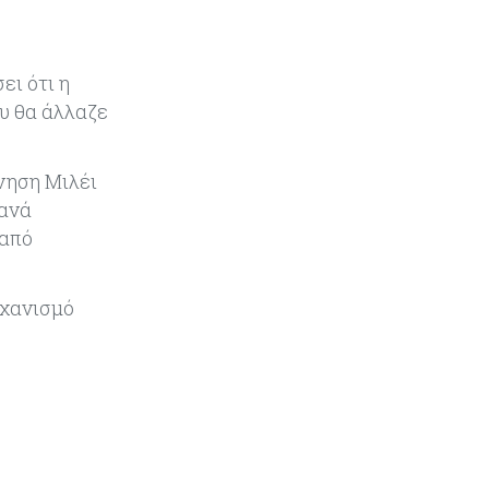
να υπάρξουν εξελίξεις στη Μέση
s
Ανατολή
ει ότι η
Κόσμος
07-08-2026
υ θα άλλαζε
Σαουδική Αραβία, Πακιστάν και
Τουρκία υπογράφουν συμφωνία
για αμοιβαία άμυνα
νηση Μιλέι
ξανά
Εμπορεύματα
07-08-2026
 από
Πετρέλαιο: Πιάνει και πάλι τα 83
δολάρια το Brent μετά το σχέδιο
του Ιράν για τα Στενά του Ορμούζ
ηχανισμό
Κόσμος
07-08-2026
Ευρωπαϊκή αυτοκινητοβιομηχανία:
Αναζητά σωσίβιο στην Κίνα
Κύπρος
07-08-2026
Πώς οι κυπριακές τράπεζες