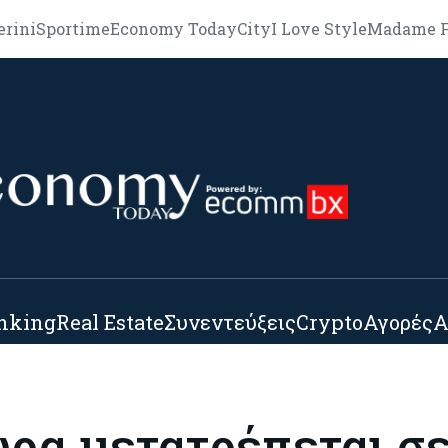
erini
Sportime
Economy Today
City
I Love Style
Madame F
nking
Real Estate
Συνεντεύξεις
Crypto
Αγορές
Α
ώρα μετατρέπεται σ