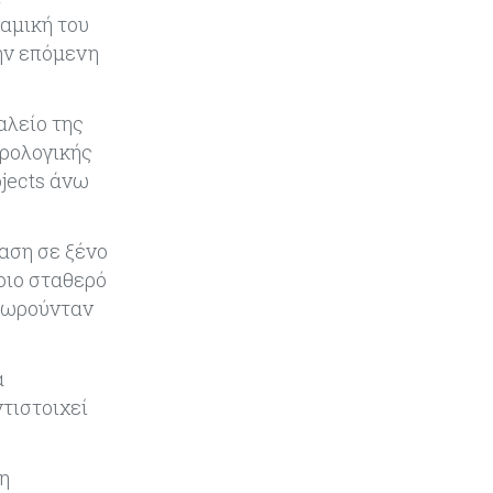
συγκοινωνιών
αμική του
ην επόμενη
Ενέργεια
07-08-2026
Δαμιανός για GSI: Θετική εξέλιξη η
αλείο της
είσοδος της Meridiam - Σειρά έχει
η μελέτη της ΕΤΕπ
ορολογικής
ojects άνω
Crypto
07-08-2026
Γιατί το Bitcoin διχάζει αναλυτές
αση σε ξένο
και αγορά
οιο σταθερό
θεωρούνταν
Ελλάδα
07-08-2026
Καλπάζουν τα Airbnb στην
Ελλάδα - Σχεδόν sold out τα νησιά
α
ντιστοιχεί
Εμπορεύματα
07-08-2026
Goldman Sachs: Το Brent θα
 η
κυμανθεί στα $80-90/βαρέλι μέχρι