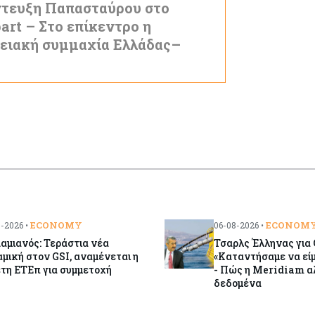
τευξη Παπασταύρου στο
bart – Στο επίκεντρο η
ειακή συμμαχία Ελλάδας–
ECONOMY
ECONOM
-2026 •
06-08-2026 •
αμιανός: Τεράστια νέα
Τσαρλς Έλληνας για 
μική στον GSI, αναμένεται η
«Καταντήσαμε να εί
τη ΕΤΕπ για συμμετοχή
- Πώς η Meridiam α
δεδομένα