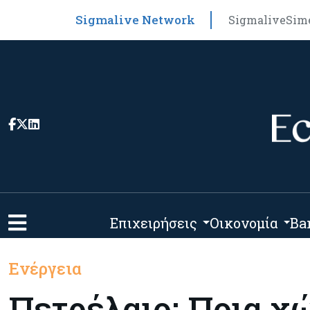
Sigmalive Network
Sigmalive
Sim
Επιχειρήσεις
Οικονομία
Ba
Ενέργεια
Πετρέλαιο: Ποια χ