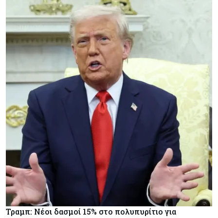
Τραμπ: Νέοι δασμοί 15% στο πολυπυρίτιο για