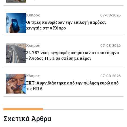
Κύπρος
07-08-2026
Οι τιμές καθορίζουν την επιλογή παρόχου
κινητής στην Κύπρο
Κύπρος
07-08-2026
34.787 νέες εγγραφές οχημάτων στο επτάμηνο
- Άνοδος 11,5% σε σχέση με πέρσι
Κόσμος
07-08-2026
ΕΚΤ: Αιφνιδιάστηκε από την πώληση ευρώ από
τις ΗΠΑ
Κύπρος
07-08-2026
Χορηγία €10.000 για υποτροφίες σε φοιτητές του
Σχετικά Άρθρα
ΤΕΠΑΚ