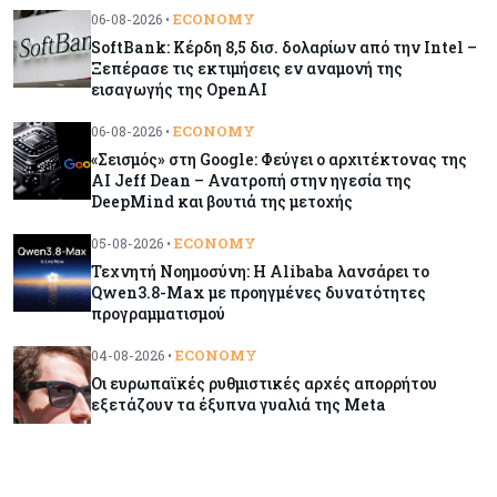
ECONOMY
06-08-2026 •
Κύπρος
07-08-2026
SoftBank: Κέρδη 8,5 δισ. δολαρίων από την Intel –
Επαναλειτουργεί η οδική πρόσβαση στις αφίξεις
Ξεπέρασε τις εκτιμήσεις εν αναμονή της
του αεροδρομίου Λάρνακας
εισαγωγής της OpenAI
ECONOMY
06-08-2026 •
Εμπορεύματα
07-08-2026
«Σεισμός» στη Google: Φεύγει ο αρχιτέκτονας της
AI Jeff Dean – Ανατροπή στην ηγεσία της
Χρυσός: Καλπάζει προς την καλύτερη εβδομάδα
DeepMind και βουτιά της μετοχής
από τον Ιανουάριο – Μια ανάσα από τα $4.300
ECONOMY
05-08-2026 •
Τεχνητή Νοημοσύνη: Η Alibaba λανσάρει το
Κύπρος
07-08-2026
Qwen3.8-Max με προηγμένες δυνατότητες
Συντεχνία της Cyta ζητά να ανακληθεί
προγραμματισμού
διορισμός στο νέο ΔΣ
ECONOMY
04-08-2026 •
Οι ευρωπαϊκές ρυθμιστικές αρχές απορρήτου
Κόσμος
07-08-2026
εξετάζουν τα έξυπνα γυαλιά της Meta
Τραμπ: Νέοι δασμοί 15% στο πολυπυρίτιο για
ημιαγωγούς και φωτοβολταϊκά με στόχο την
ενίσχυση της βιομηχανίας