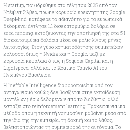
Η startup, που ιδρύθηκε στα τέλη του 2025 από τον
Ντέιβιντ Σίλβερ, πρώην κορυφαίο ερευνητή της Google
DeepMind, κατάφερε το αδιανόητο για τα ευρωπαϊκά
δεδομένα: άντλησε 1,1 δισεκατομμύρια δολάρια σε
seed funding, εκτοξεύοντας την αποτίμησή της στα 5,1
δισεκατομμύρια δολάρια μέσα σε μόλις λίγους μήνες
λειτουργίας. Στον γύρο χρηματοδότησης συμμετείχαν
κολοσσοί όπως η Nvidia και η Google, μαζί με
κορυφαία κεφάλαια όπως η Sequoia Capital και η
Lightspeed, αλλά και το Κρατικό Ταμείο AI του
Ηνωμένου Βασιλείου.
Η Ineffable Intelligence διαφοροποιείται από τον
ανταγωνισμό καθώς δεν βασίζεται στην εκπαίδευση
μοντέλων μέσω δεδομένων από το διαδίκτυο, αλλά
εστιάζει στο reinforcement learning. Πρόκειται για μια
μέθοδο όπου η τεχνητή νοημοσύνη μαθαίνει μέσα από
την ίδια της την εμπειρία, τη δοκιμή και το λάθος,
βελτιστοποιώντας τη συμπεριφορά της αυτόνομα. Το