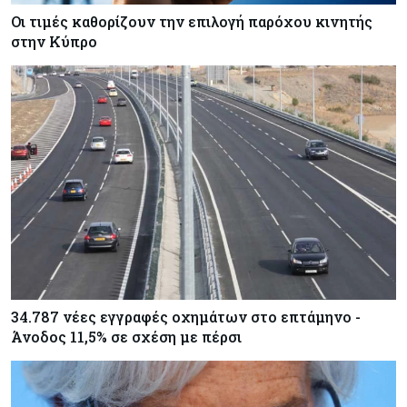
Οι τιμές καθορίζουν την επιλογή παρόχου κινητής
Κύπρος
07-08-2026
στην Κύπρο
Πώς οι κυπριακές τράπεζες «τιμολογούν» τον
πόλεμο
Κύπρος
06-08-2026
Νέα διοικητικά συμβούλια σε Cyta, AHK και σε
άλλους ημικρατικούς ενέκρινε το ΥΣ
34.787 νέες εγγραφές οχημάτων στο επτάμηνο -
Άνοδος 11,5% σε σχέση με πέρσι