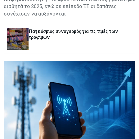
αισθητά το 2025, ενώ σε επίπεδο ΕΕ οι δαπάνες
Εμπορεύματα
07-08-2026
συνέχισαν να αυξάνονται
Goldman Sachs: Το Brent θα κυμανθεί στα $80-
90/βαρέλι μέχρι να υπάρξουν εξελίξεις στη
Μέση Ανατολή
Παγκόσμιος συναγερμός για τις τιμές των
τροφίμων
Κόσμος
07-08-2026
Σαουδική Αραβία, Πακιστάν και Τουρκία
υπογράφουν συμφωνία για αμοιβαία άμυνα
Εμπορεύματα
07-08-2026
Πετρέλαιο: Πιάνει και πάλι τα 83 δολάρια το
Brent μετά το σχέδιο του Ιράν για τα Στενά του
Ορμούζ
Κόσμος
07-08-2026
Ευρωπαϊκή αυτοκινητοβιομηχανία: Αναζητά
σωσίβιο στην Κίνα