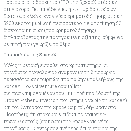
προτού οι αποδόσεις του IPO της SpaceX φτάσουν
στην αγορά. Για παράδειγμα, η startup δορυφόρων
Starcloud κλείνει έναν γύρο χρηματοδότησης ύψους
$200 εκατομμυρίων ή περισσότερο, με αποτίμηση $2
δισεκατομμυρίων (προ χρηματοδότησης),
διπλασιάζοντας την προηγούμενη αξία της, σύμφωνα
με πηγή που γνωρίζει το θέμα.
Τα «παιδιά» της SpaceX
Μόλις η μετοχή εισαχθεί στο χρηματιστήριο, οι
επενδυτές τεχνολογίας αναμένουν τη δημιουργία
περισσότερων εταιρειών από πρώην υπαλλήλους της
SpaceX. Πολλοί venture capitalists,
συμπεριλαμβανομένου του Τιμ Ντρέιπερ (ιδρυτή της
Draper Fisher Jurvetson που στήριξε νωρίς τη SpaceX)
και του Άντερσον της Space Capital, δήλωσαν στο
Bloomberg ότι στοχεύουν ειδικά σε εταιρείες-
τεχνοβλαστούς (spinouts) της SpaceX για νέες
επενδύσεις. Ο Άντερσον ανέφερε ότι οι εταίροι της