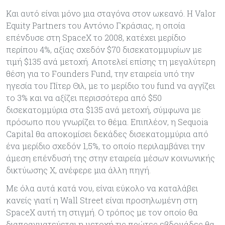
Και αυτό είναι μόνο μια σταγόνα στον ωκεανό. Η Valor
Equity Partners του Αντόνιο Γκράσιας, η οποία
επένδυσε στη SpaceX το 2008, κατέχει μερίδιο
περίπου 4%, αξίας σχεδόν $70 δισεκατομμυρίων με
τιμή $135 ανά μετοχή. Αποτελεί επίσης τη μεγαλύτερη
θέση για το Founders Fund, την εταιρεία υπό την
ηγεσία του Πίτερ Θιλ, με το μερίδιο του fund να αγγίζει
το 3% και να αξίζει περισσότερα από $50
δισεκατομμύρια στα $135 ανά μετοχή, σύμφωνα με
πρόσωπο που γνωρίζει το θέμα. Επιπλέον, η Sequoia
Capital θα αποκομίσει δεκάδες δισεκατομμύρια από
ένα μερίδιο σχεδόν 1,5%, το οποίο περιλαμβάνει την
άμεση επένδυσή της στην εταιρεία μέσων κοινωνικής
δικτύωσης X, ανέφερε μια άλλη πηγή.
Με όλα αυτά κατά νου, είναι εύκολο να καταλάβει
κανείς γιατί η Wall Street είναι προσηλωμένη στη
SpaceX αυτή τη στιγμή. Ο τρόπος με τον οποίο θα
διαπραγματεύεται η μετοχή τις πρώτες εβδομάδες θα