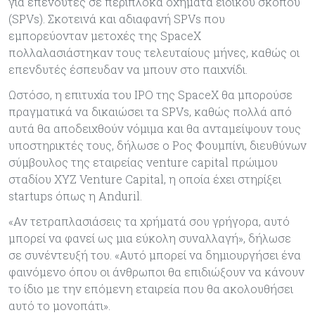
για επενδυτές σε περίπλοκα οχήματα ειδικού σκοπού
(SPVs). Σκοτεινά και αδιαφανή SPVs που
εμπορεύονταν μετοχές της SpaceX
πολλαλασιάστηκαν τους τελευταίους μήνες, καθώς οι
επενδυτές έσπευδαν να μπουν στο παιχνίδι.
Ωστόσο, η επιτυχία του IPO της SpaceX θα μπορούσε
πραγματικά να δικαιώσει τα SPVs, καθώς πολλά από
αυτά θα αποδειχθούν νόμιμα και θα ανταμείψουν τους
υποστηρικτές τους, δήλωσε ο Ρος Φουμπίνι, διευθύνων
σύμβουλος της εταιρείας venture capital πρώιμου
σταδίου XYZ Venture Capital, η οποία έχει στηρίξει
startups όπως η Anduril.
«Αν τετραπλασιάσεις τα χρήματά σου γρήγορα, αυτό
μπορεί να φανεί ως μια εύκολη συναλλαγή», δήλωσε
σε συνέντευξή του. «Αυτό μπορεί να δημιουργήσει ένα
φαινόμενο όπου οι άνθρωποι θα επιδιώξουν να κάνουν
το ίδιο με την επόμενη εταιρεία που θα ακολουθήσει
αυτό το μονοπάτι».