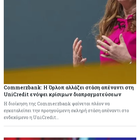
Commerzbank: Η Όρλοπ αλλάζει στάση απέναντι στη
UniCredit ενόψει κρίσιμων διαπραγματεύσεων
H διοίκηση της Commerzbank φαίνεται πλέον να
εγκαταλείπει την προηγούμενη σκληρή στάση απέναντι στο
ενδεχόμενο η UniCredit…