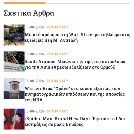
Κύπρος
06-08-2026
Σχετικά Άρθρα
Πιάνει δουλειά ο Κυπριακός Οργανισμός
Ανάπτυξης Επιχειρήσεων – Διορίστηκε το δ.σ.,
ενεργοποιήθηκε ο νόμος
ECONOMY
06-08-2026 •
Μεικτά πρόσημα στη Wall Street με το βλέμμα στις
Κόσμος
06-08-2026
εξελίξεις στη Μ. Ανατολή
Warner Bros: "Φρένο" στα έσοδα εξαιτίας των
κινηματογραφικών επιδόσεων και της
ECONOMY
06-08-2026 •
απουσίας του NBA
Saudi Aramco: Μειώνει την τιμή του πετρελαίου
για την Ασία εν μέσω εξελίξεων στο Ορμούζ
Banking
06-08-2026
ECONOMY
06-08-2026 •
Commerzbank: Η Όρλοπ αλλάζει στάση
Warner Bros: "Φρένο" στα έσοδα εξαιτίας των
απέναντι στη UniCredit ενόψει κρίσιμων
κινηματογραφικών επιδόσεων και της απουσίας
διαπραγματεύσεων
του NBA
ECONOMY
06-08-2026 •
Κόσμος
06-08-2026
«Spider-Man: Brand New Day»: Έφτασε το 1 δισ.
«Spider-Man: Brand New Day»: Έφτασε το 1
εισπράξεις σε μόλις 6 ημέρες
δισ. εισπράξεις σε μόλις 6 ημέρες