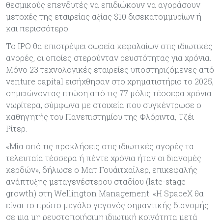
θεσμικούς επενδυτές να επιδιώκουν να αγοράσουν
μετοχές της εταιρείας αξίας $10 δισεκατομμυρίων ή
και περισσότερο.
Το IPO θα επιστρέψει σωρεία κεφαλαίων στις ιδιωτικές
αγορές, οι οποίες στερούνταν ρευστότητας για χρόνια.
Μόνο 23 τεχνολογικές εταιρείες υποστηριζόμενες από
venture capital εισήχθησαν στο χρηματιστήριο το 2025,
σημειώνοντας πτώση από τις 77 μόλις τέσσερα χρόνια
νωρίτερα, σύμφωνα με στοιχεία που συγκέντρωσε ο
καθηγητής του Πανεπιστημίου της Φλόριντα, Τζέι
Ρίτερ.
«Μία από τις προκλήσεις στις ιδιωτικές αγορές τα
τελευταία τέσσερα ή πέντε χρόνια ήταν οι διανομές
κερδών», δήλωσε ο Ματ Γουάιτχαϊλερ, επικεφαλής
ανάπτυξης μεταγενέστερου σταδίου (late-stage
growth) στη Wellington Management. «Η SpaceX θα
είναι το πρώτο μεγάλο γεγονός σημαντικής διανομής
σε μια μη ρευστοποιήσιμη ιδιωτική κοινότητα μετά