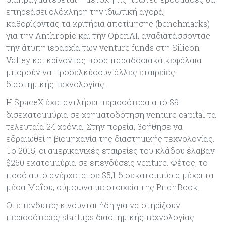
επηρεάσει ολόκληρη την ιδιωτική αγορά,
καθορίζοντας τα κριτήρια αποτίμησης (benchmarks)
για την Anthropic και την OpenAI, αναδιατάσσοντας
την άτυπη ιεραρχία των venture funds στη Silicon
Valley και κρίνοντας πόσα παραδοσιακά κεφάλαια
μπορούν να προσελκύσουν άλλες εταιρείες
διαστημικής τεχνολογίας.
Η SpaceX έχει αντλήσει περισσότερα από $9
δισεκατομμύρια σε χρηματοδότηση venture capital τα
τελευταία 24 χρόνια. Στην πορεία, βοήθησε να
εδραιωθεί η βιομηχανία της διαστημικής τεχνολογίας.
Το 2015, οι αμερικανικές εταιρείες του κλάδου έλαβαν
$260 εκατομμύρια σε επενδύσεις venture. Φέτος, το
ποσό αυτό ανέρχεται σε $5,1 δισεκατομμύρια μέχρι τα
μέσα Μαΐου, σύμφωνα με στοιχεία της PitchBook.
Οι επενδυτές κινούνται ήδη για να στηρίξουν
περισσότερες startups διαστημικής τεχνολογίας