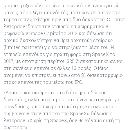
κοσμική εξερεύνηση είναι ειρωνικό, αν αναλογιστεί
κανείς πόσο λίγοι επενδυτές πίστευαν σε αυτόν τον
τομέα όταν ξεκίνησε πριν από δύο δεκαετίες. Ο Τσαντ
Άντερσον ίδρυσε την εταιρεία επιχειρηματικών
κεφαλαίων Space Capital το 2012 και δήλωσε ότι
αρχικά δυσκολεύτηκε να βρει αρκετούς εταίρους
(limited partners) για να στηρίξουν τη θέση του. Η
εταιρεία επένδυσε για πρώτη φορά στη SpaceX το
2017, με αποτίμηση περίπου $25 δισεκατομμυρίων, και
στη συνέχεια επένδυσε άλλες 13 φορές. Ο ίδιος
αναμένει να επιστρέψει πάνω από $1 δισεκατομμύριο
στους επενδυτές του μέσω του IPO.
«Δραστηριοποιούμαστε στο διάστημα εδώ και
δεκαετίες, αλλά μόνο πρόσφατα έγινε κατηγορία για
επενδύσεις και επιχειρηματικότητα, και όλα αυτά
συμβαίνουν στον απόηχο της SpaceX», δήλωσε ο
Άντερσον. «Χωρίς τη SpaceX, δεν θα κάναμε αυτή τη
συζήτηση».