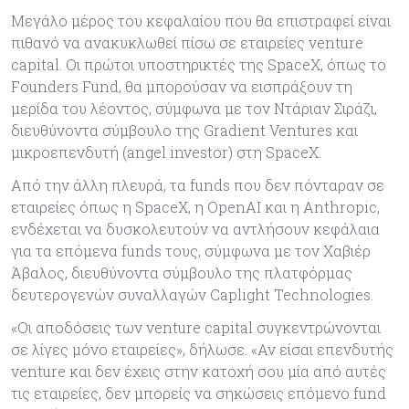
Μεγάλο μέρος του κεφαλαίου που θα επιστραφεί είναι
πιθανό να ανακυκλωθεί πίσω σε εταιρείες venture
capital. Οι πρώτοι υποστηρικτές της SpaceX, όπως το
Founders Fund, θα μπορούσαν να εισπράξουν τη
μερίδα του λέοντος, σύμφωνα με τον Ντάριαν Σιράζι,
διευθύνοντα σύμβουλο της Gradient Ventures και
μικροεπενδυτή (angel investor) στη SpaceX.
Από την άλλη πλευρά, τα funds που δεν πόνταραν σε
εταιρείες όπως η SpaceX, η OpenAI και η Anthropic,
ενδέχεται να δυσκολευτούν να αντλήσουν κεφάλαια
για τα επόμενα funds τους, σύμφωνα με τον Χαβιέρ
Άβαλος, διευθύνοντα σύμβουλο της πλατφόρμας
δευτερογενών συναλλαγών Caplight Technologies.
«Οι αποδόσεις των venture capital συγκεντρώνονται
σε λίγες μόνο εταιρείες», δήλωσε. «Αν είσαι επενδυτής
venture και δεν έχεις στην κατοχή σου μία από αυτές
τις εταιρείες, δεν μπορείς να σηκώσεις επόμενο fund