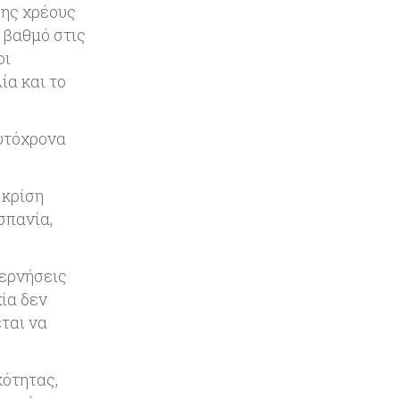
σης χρέους
 βαθμό στις
οι
ία και το
αυτόχρονα
 κρίση
σπανία,
βερνήσεις
ία δεν
ται να
κότητας,