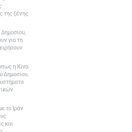
ς
Ελλάδα
07-08-2026
ς της ξένης
Καλπάζουν τα Airbnb στην
Ελλάδα - Σχεδόν sold out τα νησιά
 Δημοσίου,
υν για τη
Εμπορεύματα
07-08-2026
χειρήσουν
Goldman Sachs: Το Brent θα
κυμανθεί στα $80-90/βαρέλι μέχρι
να υπάρξουν εξελίξεις στη Μέση
Ανατολή
όπως η Κίνα
ύ Δημοσίου,
Κόσμος
07-08-2026
συστήματα
Σαουδική Αραβία, Πακιστάν και
τικών
Τουρκία υπογράφουν συμφωνία
για αμοιβαία άμυνα
ε το Ιράν
Εμπορεύματα
07-08-2026
ους
Πετρέλαιο: Πιάνει και πάλι τα 83
ς και
δολάρια το Brent μετά το σχέδιο
η