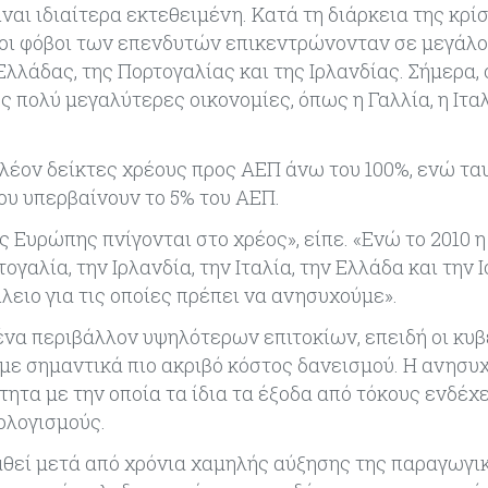
ναι ιδιαίτερα εκτεθειμένη. Κατά τη διάρκεια της κρί
 οι φόβοι των επενδυτών επικεντρώνονταν σε μεγάλο
λάδας, της Πορτογαλίας και της Ιρλανδίας. Σήμερα, 
 πολύ μεγαλύτερες οικονομίες, όπως η Γαλλία, η Ιταλ
πλέον δείκτες χρέους προς ΑΕΠ άνω του 100%, ενώ τ
υ υπερβαίνουν το 5% του ΑΕΠ.
 Ευρώπης πνίγονται στο χρέος», είπε. «Ενώ το 2010 η
λία, την Ιρλανδία, την Ιταλία, την Ελλάδα και την Ι
ίλειο για τις οποίες πρέπει να ανησυχούμε».
ένα περιβάλλον υψηλότερων επιτοκίων, επειδή οι κυ
με σημαντικά πιο ακριβό κόστος δανεισμού. Η ανησυχ
ητα με την οποία τα ίδια τα έξοδα από τόκους ενδέχε
ολογισμούς.
ταθεί μετά από χρόνια χαμηλής αύξησης της παραγωγι