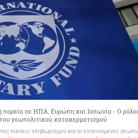
 πορεία σε ΗΠΑ, Ευρώπη και Ιαπωνία - Ο ρόλο
 του γεωπολιτικού κατακερματισμού
ονες πιέσεις πληθωρισμού και οι εντεινόμενες γεωπο