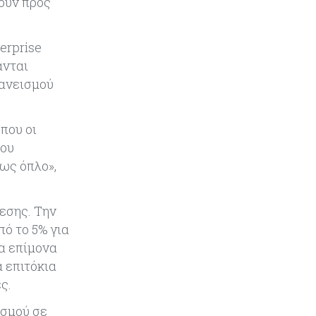
ουν προς
Τραμπ: Νέοι δασμοί 15% στο
πολυπυρίτιο για ημιαγωγούς και
φωτοβολταϊκά με στόχο την
erprise
ενίσχυση της βιομηχανίας
ανται
δανεισμού
Κύπρος
07-08-2026
Τσολάκη: Προτεραιότητα η
βελτίωση της καθημερινότητας
που οι
μέσω οδικών έργων και
του
συγκοινωνιών
ως όπλο»,
Ενέργεια
07-08-2026
Δαμιανός για GSI: Θετική εξέλιξη η
εσης. Την
είσοδος της Meridiam - Σειρά έχει
ό το 5% για
η μελέτη της ΕΤΕπ
α επίμονα
 επιτόκια
Crypto
07-08-2026
ς.
Γιατί το Bitcoin διχάζει αναλυτές
και αγορά
ισμού σε