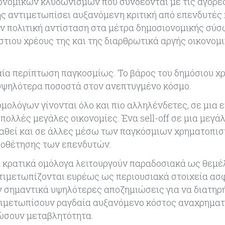
νομικών κλυδωνισμών που συνδέονται με τις αγορέ
σης αντιμετωπίσει αυξανόμενη κριτική από επενδυτές 
ν πολιτική αντίσταση στα μέτρα δημοσιονομικής σύσφ
στιου χρέους της και της διαρθρωτικά αργής οικονομ
ραία περίπτωση παγκοσμίως. Το βάρος του δημόσιου χ
 υψηλότερα ποσοστά στον ανεπτυγμένο κόσμο.
ομολόγων γίνονται όλο και πιο αλληλένδετες, σε μια ε
ολλές μεγάλες οικονομίες. Ένα sell-off σε μια μεγά
αθεί και σε άλλες μέσω των παγκόσμιων χρηματοπι
ποθέτησης των επενδυτών.
τα κρατικά ομόλογα λειτουργούν παραδοσιακά ως θεμέ
τιμετωπίζονται ευρέως ως περιουσιακά στοιχεία ασ
ύν σημαντικά υψηλότερες αποζημιώσεις για να διατηρ
ντιμετωπίσουν ραγδαία αυξανόμενο κόστος αναχρημα
ιώσουν μεταβλητότητα.