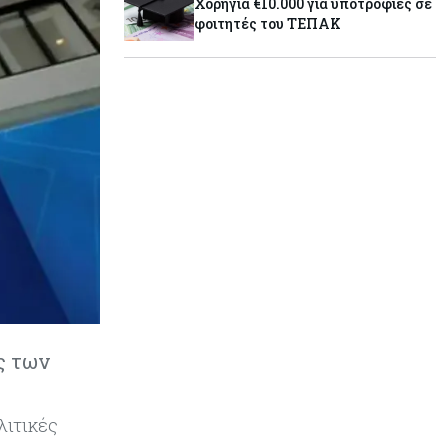
Χορηγία €10.000 για υποτροφίες σε
φοιτητές του ΤΕΠΑΚ
Κύπρος
07-08-2026
Επαναλειτουργεί η οδική
πρόσβαση στις αφίξεις του
αεροδρομίου Λάρνακας
Εμπορεύματα
07-08-2026
Χρυσός: Καλπάζει προς την
καλύτερη εβδομάδα από τον
Ιανουάριο – Μια ανάσα από τα
$4.300
Κύπρος
07-08-2026
ς των
Συντεχνία της Cyta ζητά να
ανακληθεί διορισμός στο νέο ΔΣ
λιτικές
Κόσμος
07-08-2026