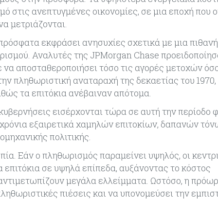
 στις ανεπτυγμένες οικονομίες, σε μια εποχή που ο
 να μετριάζονται.
πρόσφατα εκφράσει ανησυχίες σχετικά με μια πιθανή
ρισμού. Αναλυτές της JPMorgan Chase προειδοποίη
 να αποσταθεροποιήσει τόσο τις αγορές μετοχών όσο 
ην πληθωριστική αναταραχή της δεκαετίας του 1970, 
θώς τα επιτόκια ανέβαιναν απότομα.
 κυβερνήσεις εισέρχονται τώρα σε αυτή την περίοδο 
 χρόνια εξαιρετικά χαμηλών επιτοκίων, δαπανών τόν
ιομηχανικής πολιτικής.
πία. Εάν ο πληθωρισμός παραμείνει υψηλός, οι κεντρ
α επιτόκια σε υψηλά επίπεδα, αυξάνοντας το κόστος
 αντιμετωπίζουν μεγάλα ελλείμματα. Ωστόσο, η πρόω
ληθωριστικές πιέσεις και να υπονομεύσει την εμπι