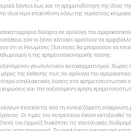
αιρικά δάνεια έως και τη χρηματοδότηση της ίδιας τη
ναι ιδιαίτερα επικίνδυνη λόγω της τεράστιας κλίμακα
ρισεκατομμύρια δολάρια σε ομόλογα του αμερικανικού
υπάθεια, εάν οι ξένοι κάτοχοι αρχίσουν να αμφιβάλλο
ουν ότι οι Ηνωμένες Πολιτείες θα μπορούσαν να επι
ληθωρισμού ή της χρηματοοικονομικής πίεσης.
 αυξανόμενου γεωπολιτικού κατακερματισμού. Χώρες 
α μέρος της έκθεσής τους σε ομόλογα του αμερικανικο
σσότερο εναλλακτικές λύσεις στα χρηματοπιστωτικά 
ια κυρώσεις και την αυξανόμενη χρήση χρηματοπιστω
μολόγων ενισχύεται από τη συνεχιζόμενη σύγκρουση μ
έργειας. Οι τιμές του πετρελαίου έχουν εκτοξευθεί τ
Στενά του Ορμούζ διακόπτει τις ναυτιλιακές διαδρομέ
σμούς στην προσφορά. Τα υψηλότερα ενεργειακά κόστ