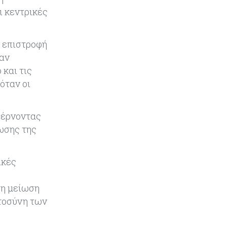
του Ιράν για τα Στενά του Ορμούζ
ι κεντρικές
Κόσμος
07-08-2026
Ευρωπαϊκή αυτοκινητοβιομηχανία:
 επιστροφή
Αναζητά σωσίβιο στην Κίνα
σαν
και τις
Κύπρος
07-08-2026
όταν οι
Πώς οι κυπριακές τράπεζες
«τιμολογούν» τον πόλεμο
φέρνοντας
ωσης της
Κύπρος
06-08-2026
Νέα διοικητικά συμβούλια σε Cyta,
AHK και σε άλλους ημικρατικούς
ικές
ενέκρινε το ΥΣ
ρη μείωση
Κόσμος
06-08-2026
στοσύνη των
Μεικτά πρόσημα στη Wall Street
με το βλέμμα στις εξελίξεις στη Μ.
Ανατολή