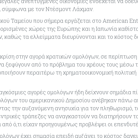
μεγάλες ανεπτυγμένες οικονομίες ενδέχεται να οδεύ
, σύμφωνα με τον Ντέσμοντ Λάχμαν.
κού Ταμείου που σήμερα εργάζεται στο American Ent
ς, ορισμένες χώρες της Ευρώπης και η Ιαπωνία καθίστ
 καθώς τα ελλείμματα διευρύνονται και το κόστος 
α κρίση στην αγορά κρατικών ομολόγων, σε περίπτωση 
 να ξεφύγουν από το πρόβλημα του χρέους τους μέσω 
οποιήσουν περαιτέρω τη χρηματοοικονομική πολιτική 
παγκόσμιες αγορές ομολόγων ήδη δείχνουν σημάδια πί
λόγων του αμερικανικού Δημοσίου ανέβηκαν πάνω απ
τας την αυξανόμενη ανησυχία για τον πληθωρισμό, τ
εντρικές τράπεζες να αναγκαστούν να διατηρήσουν τα
 από ό,τι είχαν προηγουμένως προβλέψει οι επενδυτέ
όγων έχει σημασία επειδή αυξάνει το κόστος δανε