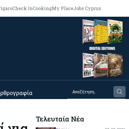
igaro
Check In
Cooking
My Place
Jobs Cyprus
ρθρογραφία
Τελευταία Νέα
 για