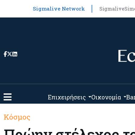
Sigmalive Network
Sigmalive
Sim
Επιχειρήσεις
Οικονομία
Ba
Κόσμος
Πρώην στέλεχος το