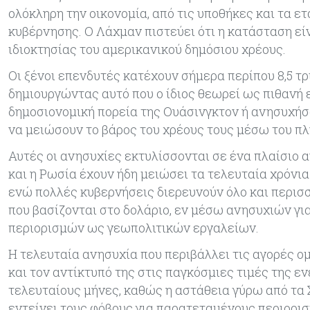
ολόκληρη την οικονομία, από τις υποθήκες και τα ετ
κυβέρνησης. Ο Λάχμαν πιστεύει ότι η κατάσταση εί
ιδιοκτησίας του αμερικανικού δημόσιου χρέους.
Οι ξένοι επενδυτές κατέχουν σήμερα περίπου 8,5 τ
δημιουργώντας αυτό που ο ίδιος θεωρεί ως πιθανή ε
δημοσιονομική πορεία της Ουάσινγκτον ή ανησυχήσ
να μειώσουν το βάρος του χρέους τους μέσω του π
Αυτές οι ανησυχίες εκτυλίσσονται σε ένα πλαίσιο
και η Ρωσία έχουν ήδη μειώσει τα τελευταία χρόνι
ενώ πολλές κυβερνήσεις διερευνούν όλο και περι
που βασίζονται στο δολάριο, εν μέσω ανησυχιών γ
περιορισμών ως γεωπολιτικών εργαλείων.
Η τελευταία ανησυχία που περιβάλλει τις αγορές ο
και τον αντίκτυπό της στις παγκόσμιες τιμές της εν
τελευταίους μήνες, καθώς η αστάθεια γύρω από τα 
εντείνει τους φόβους για παρατεταμένους περιορι