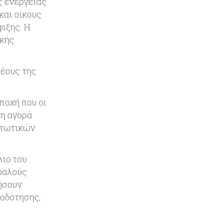
ς ενέργειας
και οίκους
ιξης. Η
ικής
ρέους της
ποχή που οι
λη αγορά
στωτικών
λιο του
φαλούς
ήσουν
τοδότησης,