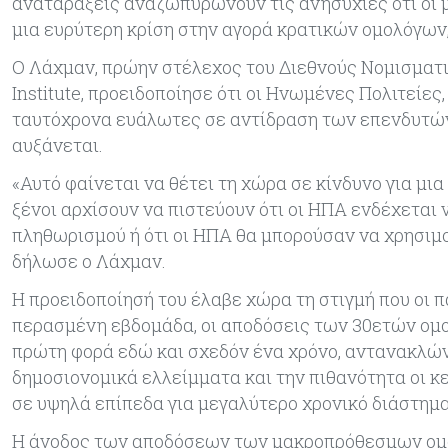
αναταράξεις αναζωπυρώνουν τις ανησυχίες ότι οι 
μια ευρύτερη κρίση στην αγορά κρατικών ομολόγων
Ο Λάχμαν, πρώην στέλεχος του Διεθνούς Νομισματι
Institute, προειδοποίησε ότι οι Ηνωμένες Πολιτείε
ταυτόχρονα ευάλωτες σε αντίδραση των επενδυτών,
αυξάνεται.
«Αυτό φαίνεται να θέτει τη χώρα σε κίνδυνο για μι
ξένοι αρχίσουν να πιστεύουν ότι οι ΗΠΑ ενδέχεται
πληθωρισμού ή ότι οι ΗΠΑ θα μπορούσαν να χρησιμ
δήλωσε ο Λάχμαν.
Η προειδοποίησή του έλαβε χώρα τη στιγμή που οι 
περασμένη εβδομάδα, οι αποδόσεις των 30ετών ομο
πρώτη φορά εδώ και σχεδόν ένα χρόνο, αντανακλών
δημοσιονομικά ελλείμματα και την πιθανότητα οι κ
σε υψηλά επίπεδα για μεγαλύτερο χρονικό διάστημα
Η άνοδος των αποδόσεων των μακροπρόθεσμων ομολ