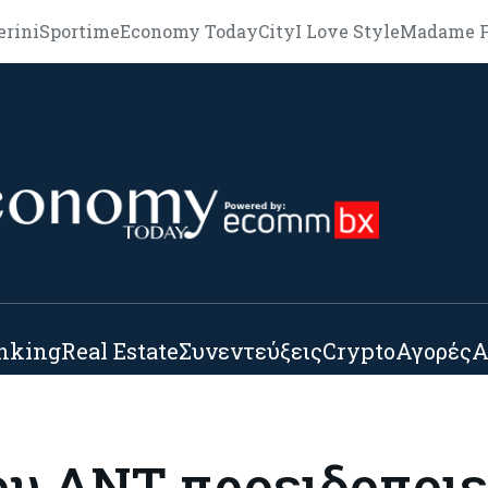
erini
Sportime
Economy Today
City
I Love Style
Madame F
nking
Real Estate
Συνεντεύξεις
Crypto
Αγορές
Α
υ ΔΝΤ προειδοποιεί