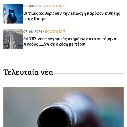
Ποιες χώρες έχουν τα περισσότερα ρομπότ
ECONOMY
07-08-2026 •
Οι τιμές καθορίζουν την επιλογή παρόχου κινητής
στην Κύπρο
Κόσμος
08-08-2026
Κρίσιμες πρώτες ύλες: Ο ευρωπαϊκός χάρτης
ECONOMY
07-08-2026 •
και οι προκλήσεις
34.787 νέες εγγραφές οχημάτων στο επτάμηνο -
Άνοδος 11,5% σε σχέση με πέρσι
Κόσμος
08-08-2026
Πόσα ξοδεύει ο Λευκός Οίκος – Το κόστος
λειτουργίας για προσωπικό, υποδομές και
Τελευταία νέα
ασφάλεια
Market News
08-08-2026
Baker Tilly: Στην 7η θέση παγκοσμίως στις
M&A μεσαίας αγοράς
Κύπρος
08-08-2026
Πιο ισχυρό το κυπριακό διαβατήριο το 2026