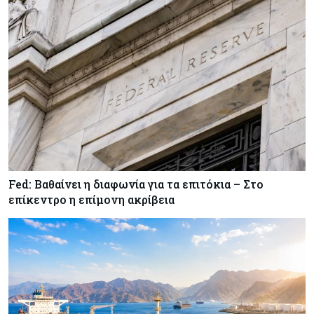
τροφίμων
Κύπρος
07-08-2026
Οι τιμές καθορίζουν την επιλογή παρόχου
κινητής στην Κύπρο
Κύπρος
07-08-2026
34.787 νέες εγγραφές οχημάτων στο επτάμηνο
- Άνοδος 11,5% σε σχέση με πέρσι
Fed: Βαθαίνει η διαφωνία για τα επιτόκια – Στο
επίκεντρο η επίμονη ακρίβεια
Κόσμος
07-08-2026
ΕΚΤ: Αιφνιδιάστηκε από την πώληση ευρώ από
τις ΗΠΑ
Κύπρος
07-08-2026
Χορηγία €10.000 για υποτροφίες σε φοιτητές του
ΤΕΠΑΚ