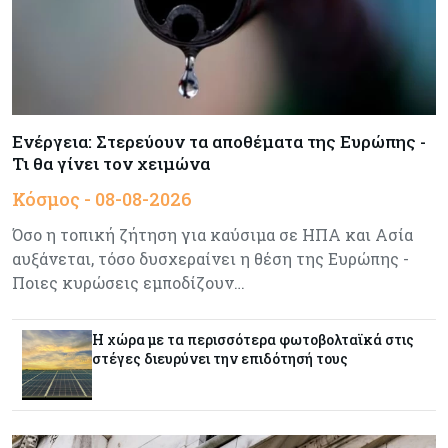
Ενέργεια
08-08-2026
Meridiam–GSI: Τι προκύπτει – και τι όχι – από
την απάντηση της Κομισιόν
Ενέργεια: Στερεύουν τα αποθέματα της Ευρώπης -
Τι θα γίνει τον χειμώνα
Κόσμος
07-08-2026
Κόσμος - 08-08-2026
Η Τουρκία χτυπάει Ντουμπάι και Λονδίνο:
Φορολογικά κίνητρα για επαναπατρισμό
Όσο η τοπική ζήτηση για καύσιμα σε ΗΠΑ και Ασία
πλούσιων κατοίκων και επενδυτών
αυξάνεται, τόσο δυσχεραίνει η θέση της Ευρώπης -
Ποιες κυρώσεις εμποδίζουν…
Κύπρος
07-08-2026
Από τα €150,6 εκατ. στα €112 εκατ. οι κρατικές
Η χώρα με τα περισσότερα φωτοβολταϊκά στις
πιστώσεις για έρευνα στην Κύπρο
στέγες διευρύνει την επιδότησή τους
Κόσμος
07-08-2026
Παγκόσμιος συναγερμός για τις τιμές των