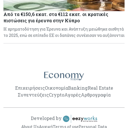
Από τα €150,6 εκατ. στα €112 εκατ. οι κρατικές
πιστώσεις για έρευνα στην Κύπρο
Η χρηματοδότηση για Έρευνα και Ανάπτυξη μειώθηκε αισθητά
το 2025, ενώ σε επίπεδο ΕΕ οι δαπάνες συνέχισαν να αυξάνονται
Επιχειρήσεις
Οικονομία
Banking
Real Estate
Συνεντεύξεις
Crypto
Αγορές
Αρθρογραφία
Developed by
About Us
Αρχική
Terms of use
Personal Data