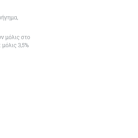
να υπάρξουν εξελίξεις στη Μέση
Ανατολή
φήγημα,
Κόσμος
07-08-2026
Σαουδική Αραβία, Πακιστάν και
ν μόλις στο
Τουρκία υπογράφουν συμφωνία
για αμοιβαία άμυνα
 μόλις 3,5%
Εμπορεύματα
07-08-2026
Πετρέλαιο: Πιάνει και πάλι τα 83
δολάρια το Brent μετά το σχέδιο
του Ιράν για τα Στενά του Ορμούζ
Κόσμος
07-08-2026
Ευρωπαϊκή αυτοκινητοβιομηχανία:
Αναζητά σωσίβιο στην Κίνα
Κύπρος
07-08-2026
Πώς οι κυπριακές τράπεζες