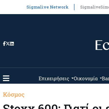
Sigmalive Network
Sigmalive
Sim
Επιχειρήσεις
Οικονομία
Ba
Κόσμος
Stoxx 600: Γιατί οι