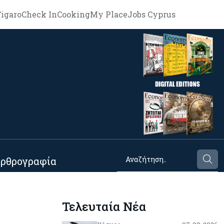
igaro
Check In
Cooking
My Place
Jobs Cyprus
ρθρογραφία
Τελευταία Νέα