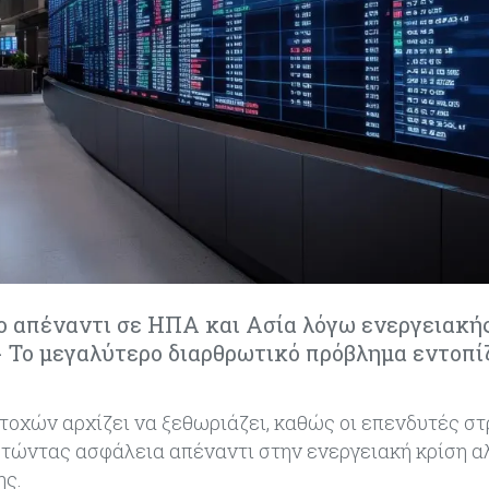
νο απέναντι σε ΗΠΑ και Ασία λόγω ενεργειακή
- Το μεγαλύτερο διαρθρωτικό πρόβλημα εντοπί
τοχών αρχίζει να ξεθωριάζει, καθώς οι επενδυτές σ
ητώντας ασφάλεια απέναντι στην ενεργειακή κρίση α
ης.