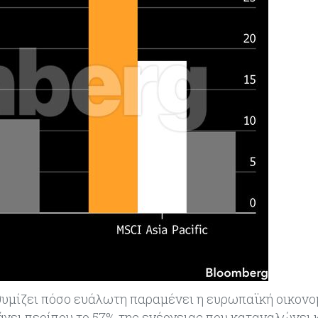
θυμίζει πόσο ευάλωτη παραμένει η ευρωπαϊκή οικονο
γει περίπου το 57% της ενέργειας που καταναλώνει 