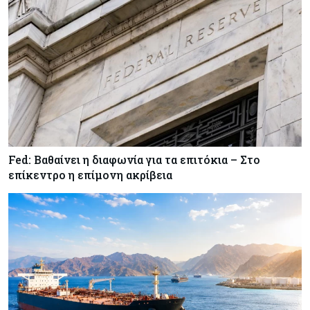
Κύπρος
07-08-2026
Οι τιμές καθορίζουν την επιλογή παρόχου
κινητής στην Κύπρο
Κύπρος
07-08-2026
34.787 νέες εγγραφές οχημάτων στο επτάμηνο
- Άνοδος 11,5% σε σχέση με πέρσι
Fed: Βαθαίνει η διαφωνία για τα επιτόκια – Στο
επίκεντρο η επίμονη ακρίβεια
Κόσμος
07-08-2026
ΕΚΤ: Αιφνιδιάστηκε από την πώληση ευρώ από
τις ΗΠΑ
Κύπρος
07-08-2026
Χορηγία €10.000 για υποτροφίες σε φοιτητές του
ΤΕΠΑΚ