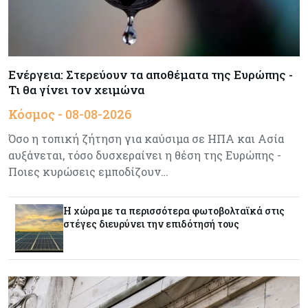
Ενέργεια
08-08-2026
Meridiam–GSI: Τι προκύπτει – και τι όχι – από
την απάντηση της Κομισιόν
Ενέργεια: Στερεύουν τα αποθέματα της Ευρώπης -
Τι θα γίνει τον χειμώνα
Κόσμος
07-08-2026
Κόσμος - 08-08-2026
Η Τουρκία χτυπάει Ντουμπάι και Λονδίνο:
Φορολογικά κίνητρα για επαναπατρισμό
Όσο η τοπική ζήτηση για καύσιμα σε ΗΠΑ και Ασία
πλούσιων κατοίκων και επενδυτών
αυξάνεται, τόσο δυσχεραίνει η θέση της Ευρώπης -
Ποιες κυρώσεις εμποδίζουν…
Κύπρος
07-08-2026
Από τα €150,6 εκατ. στα €112 εκατ. οι κρατικές
Η χώρα με τα περισσότερα φωτοβολταϊκά στις
πιστώσεις για έρευνα στην Κύπρο
στέγες διευρύνει την επιδότησή τους
Κόσμος
07-08-2026
Παγκόσμιος συναγερμός για τις τιμές των
τροφίμων