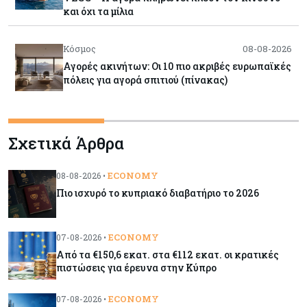
και όχι τα μίλια
Κόσμος
08-08-2026
Αγορές ακινήτων: Οι 10 πιο ακριβές ευρωπαϊκές
πόλεις για αγορά σπιτιού (πίνακας)
Κόσμος
08-08-2026
Σχετικά Άρθρα
Οι πυρκαγιές κατακαίνε την Ευρώπη, αλλά οι
ζημιές δεν είναι ασφαλισμένες
ECONOMY
08-08-2026 •
Πιο ισχυρό το κυπριακό διαβατήριο το 2026
Κόσμος
08-08-2026
Γιατί οι κεντρικές τράπεζες αφήνουν τις αγορές
να «παίξουν μπάλα»
ECONOMY
07-08-2026 •
Από τα €150,6 εκατ. στα €112 εκατ. οι κρατικές
πιστώσεις για έρευνα στην Κύπρο
Κόσμος
08-08-2026
Ποιες χώρες έχουν τα περισσότερα ρομπότ
ECONOMY
07-08-2026 •