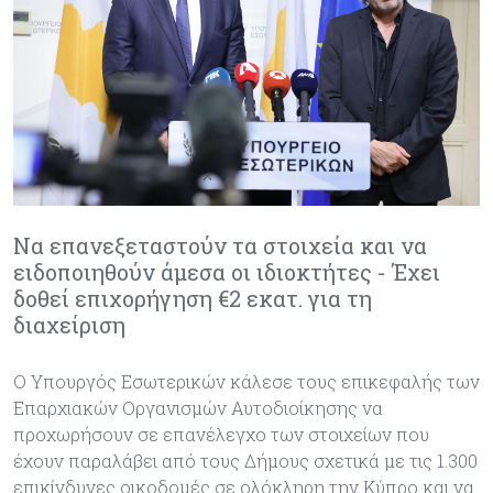
Να επανεξεταστούν τα στοιχεία και να
ειδοποιηθούν άμεσα οι ιδιοκτήτες - Έχει
δοθεί επιχορήγηση €2 εκατ. για τη
διαχείριση
Ο Υπουργός Εσωτερικών κάλεσε τους επικεφαλής των
Επαρχιακών Οργανισμών Αυτοδιοίκησης να
προχωρήσουν σε επανέλεγχο των στοιχείων που
έχουν παραλάβει από τους Δήμους σχετικά με τις 1.300
επικίνδυνες οικοδομές σε ολόκληρη την Κύπρο και να