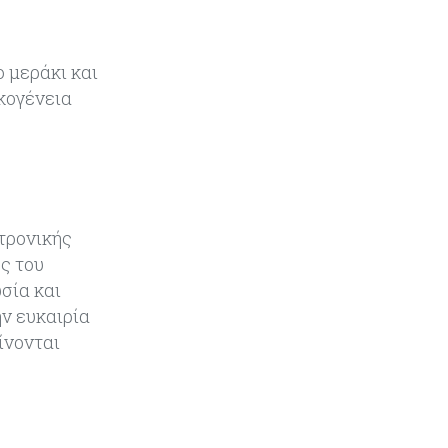
να υπάρξουν εξελίξεις στη Μέση
Ανατολή
ο μεράκι και
Κόσμος
07-08-2026
ικογένεια
Σαουδική Αραβία, Πακιστάν και
Τουρκία υπογράφουν συμφωνία
για αμοιβαία άμυνα
Εμπορεύματα
07-08-2026
Πετρέλαιο: Πιάνει και πάλι τα 83
δολάρια το Brent μετά το σχέδιο
τρονικής
του Ιράν για τα Στενά του Ορμούζ
ς του
σία και
Κόσμος
07-08-2026
ην ευκαιρία
Ευρωπαϊκή αυτοκινητοβιομηχανία:
ίνονται
Αναζητά σωσίβιο στην Κίνα
Κύπρος
07-08-2026
Πώς οι κυπριακές τράπεζες