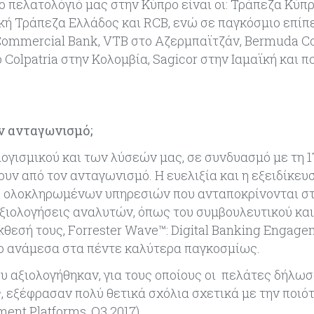
ο πελατολόγιό μας στην Κύπρο είναι οι: Τράπεζα Κύπρ
κή Τράπεζα Ελλάδος και RCB, ενώ σε παγκόσμιο επίπ
 Commercial Bank, VTB στο Αζερμπαϊτζάν, Bermuda 
o Colpatria στην Κολομβία, Sagicor στην Ιαμαϊκή και 
ον ανταγωνισμό;
υ λογισμικού και των λύσεών μας, σε συνδυασμό με τη 
υν από τον ανταγωνισμό. Η ευελιξία και η εξειδίκευ
χή ολοκληρωμένων υπηρεσιών που ανταποκρίνονται στ
 αξιολογήσεις αναλυτών, όπως του συμβουλευτικού και
έκθεσή τους, Forrester Wave™: Digital Banking Engag
nfo ανάμεσα στα πέντε καλύτερα παγκοσμίως.
ου αξιολογήθηκαν, για τους οποίους οι πελάτες δήλω
, εξέφρασαν πολύ θετικά σχόλια σχετικά με την ποιό
ent Platforms, Q3 2017)