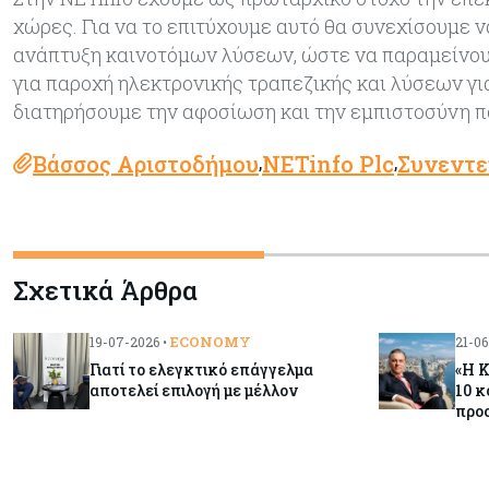
χώρες. Για να το επιτύχουμε αυτό θα συνεχίσουμε 
ανάπτυξη καινοτόμων λύσεων, ώστε να παραμείνου
για παροχή ηλεκτρονικής τραπεζικής και λύσεων γ
διατηρήσουμε την αφοσίωση και την εμπιστοσύνη πο
Βάσσος Αριστοδήμου
NETinfo Plc
Συνεντε
,
,
Σχετικά Άρθρα
ECONOMY
19-07-2026 •
21-06
Γιατί το ελεγκτικό επάγγελμα
«Η Κ
αποτελεί επιλογή με μέλλον
10 κ
προ