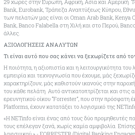
29 χώρες στην Ευρώπη, Αφρική, Ασία και Αμερική. Τ
Bank, Eurobank, Τράπεζα Αναπτύξεως Κύπρου, Εθνι
των πελατών μας είναι οι Oman Arab Bank, Kenya
Bank, Banco Falabella στη Χιλή και στο Περού, Banc
άλλες.
ΑΞΙΟΛΟΓΗΣΕΙΣ ΑΝΑΛΥΤΩΝ
Τι είναι αυτό που σας κάνει να ξεχωρίζετε από τ
Η ποιότητα, η αξιοπιστία και η λειτουργικότητα το
εμπειρία και τεχνογνωσία που έχουμε, μάς ξεχωρίζο
χαρακτηρίζουν, μάς καθιστούν ικανούς στην παρο
του κάθε πελάτη. Αυτό αντικατοπτρίζεται και στις
ερευνητικού οίκου “Forrester”, που στην πρόσφατη 
Platforms, έχουν κατατάξει το λογισμικό της NETi
«Η NETinfo είναι ένας από τους δύο προμηθευτές π
τους επέλεγαν ξανά, χωρίς καμία αμφιβολία. Επίσης
λογισμικού.» - FORRESTER (Digital Banking Engagem