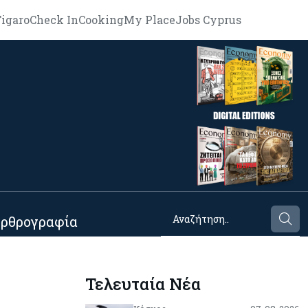
igaro
Check In
Cooking
My Place
Jobs Cyprus
ρθρογραφία
Τελευταία Νέα