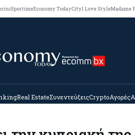
erini
Sportime
Economy Today
City
I Love Style
Madame F
nking
Real Estate
Συνεντεύξεις
Crypto
Αγορές
Α
ι την κυπριακή της