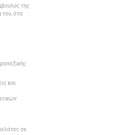
Εμπορεύματα
07-08-2026
μβουλος της
Χρυσός: Καλπάζει προς την
 του, στα
καλύτερη εβδομάδα από τον
Ιανουάριο – Μια ανάσα από τα
$4.300
Κύπρος
07-08-2026
Συντεχνία της Cyta ζητά να
ανακληθεί διορισμός στο νέο ΔΣ
τραπεζικής
Κόσμος
07-08-2026
Τραμπ: Νέοι δασμοί 15% στο
ις και
πολυπυρίτιο για ημιαγωγούς και
φωτοβολταϊκά με στόχο την
ματικών
ενίσχυση της βιομηχανίας
Κύπρος
07-08-2026
Τσολάκη: Προτεραιότητα η
βελτίωση της καθημερινότητας
πελάτες σε
μέσω οδικών έργων και