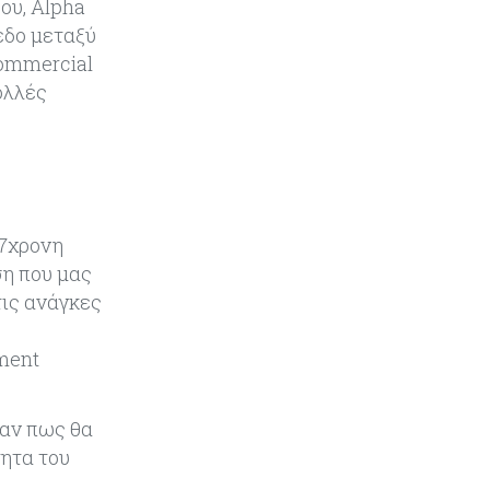
ου, Alpha
συγκοινωνιών
εδο μεταξύ
Commercial
Ενέργεια
07-08-2026
πολλές
Δαμιανός για GSI: Θετική εξέλιξη η
είσοδος της Meridiam - Σειρά έχει
η μελέτη της ΕΤΕπ
Crypto
07-08-2026
Γιατί το Bitcoin διχάζει αναλυτές
17χρονη
και αγορά
ση που μας
ις ανάγκες
Ελλάδα
07-08-2026
Καλπάζουν τα Airbnb στην
ement
Ελλάδα - Σχεδόν sold out τα νησιά
Εμπορεύματα
07-08-2026
σαν πως θα
Goldman Sachs: Το Brent θα
τητα του
κυμανθεί στα $80-90/βαρέλι μέχρι