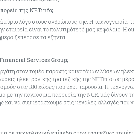
πορεία της NETinfo;
τά κύριο λόγο στους ανθρώπους της. Η τεχνογνωσία, τ
ν εταιρεία είναι το πολυτιμότερό μας κεφάλαιο. Η ο
σήμερα ξεπέρασε τα εξήντα.
Financial Services Group;
νεργάτη στον τομέα παροχής καινοτόμων λύσεων ηλεκ
 λύσεις ηλεκτρονικής τραπεζικής της NETinfo ως μέρο
σμούς στις 180 χώρες που έχει παρουσία. Η τεχνογνω
μό με την παγκόσμια παρουσία της NCR, μάς δίνουν τ
ς και να συμμετάσχουμε στις μεγάλες αλλαγές που γ
μα σε τεχνολογικό επίπεδο στον τραπεζικό τομέα;