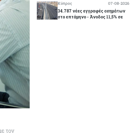
Κύπρος
07-08-2026
34.787 νέες εγγραφές οχημάτων
στο επτάμηνο - Άνοδος 11,5% σε
σχέση με πέρσι
Κόσμος
07-08-2026
ΕΚΤ: Αιφνιδιάστηκε από την
πώληση ευρώ από τις ΗΠΑ
Κύπρος
07-08-2026
Χορηγία €10.000 για υποτροφίες σε
φοιτητές του ΤΕΠΑΚ
Κύπρος
07-08-2026
Επαναλειτουργεί η οδική
πρόσβαση στις αφίξεις του
αεροδρομίου Λάρνακας
με τον