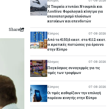
Κόσμος
07-08-2026
Η Τουρκία χτυπάει Ντουμπάι και
Λονδίνο: Φορολογικά κίνητρα για
επαναπατρισμό πλούσιων
κατοίκων και επενδυτών
Share
Κύπρος
07-08-2026
Από τα €150,6 εκατ. στα €112 εκατ.
οι κρατικές πιστώσεις για έρευνα
στην Κύπρο
Κόσμος
07-08-2026
Παγκόσμιος συναγερμός για τις
τιμές των τροφίμων
Κύπρος
07-08-2026
Οι τιμές καθορίζουν την επιλογή
παρόχου κινητής στην Κύπρο