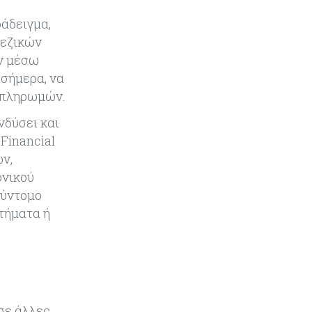
«τιμολογούν» τον πόλεμο
άδειγμα,
πεζικών
ν μέσω
 σήμερα, να
ς πληρωμών.
νδύσει και
Financial
ν,
ονικού
σύντομο
τήματα ή
σε άλλες