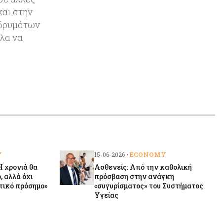
και στην
ιδρυμάτων
λα να
Y
ECONOMY
15-06-2026 •
 χρονιά θα
Ασθενείς: Από την καθολική
, αλλά όχι
πρόσβαση στην ανάγκη
τικό πρόσημο»
«συγυρίσματος» του Συστήματος
Υγείας