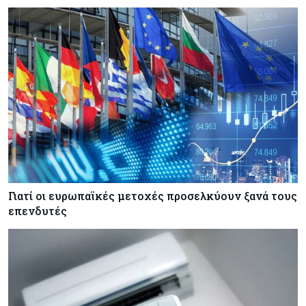
επίκεντρο η επίμονη ακρίβεια
Κόσμος
08-08-2026
Ορμούζ: Πάνω από $510.000 την ημέρα για ένα
VLCC – Η αγορά πληρώνει πλέον τον κίνδυνο
και όχι τα μίλια
Κόσμος
08-08-2026
Αγορές ακινήτων: Οι 10 πιο ακριβές ευρωπαϊκές
πόλεις για αγορά σπιτιού (πίνακας)
Γιατί οι ευρωπαϊκές μετοχές προσελκύουν ξανά τους
Κόσμος
08-08-2026
επενδυτές
Οι πυρκαγιές κατακαίνε την Ευρώπη, αλλά οι
ζημιές δεν είναι ασφαλισμένες
Κόσμος
08-08-2026
Γιατί οι κεντρικές τράπεζες αφήνουν τις αγορές