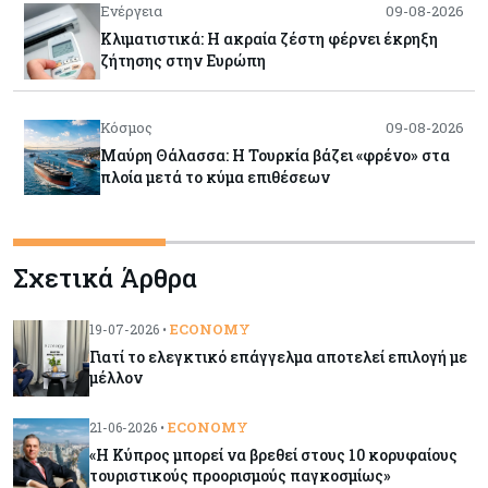
Ενέργεια
09-08-2026
Κλιματιστικά: Η ακραία ζέστη φέρνει έκρηξη
ζήτησης στην Ευρώπη
Κόσμος
09-08-2026
Μαύρη Θάλασσα: Η Τουρκία βάζει «φρένο» στα
πλοία μετά το κύμα επιθέσεων
Tech
09-08-2026
Σχετικά Άρθρα
Τεχνητή νοημοσύνη: Αλλάζει τα δεδομένα στην
επικοινωνία – Μια επικίνδυνη «τελειότητα»
ECONOMY
19-07-2026 •
Γιατί το ελεγκτικό επάγγελμα αποτελεί επιλογή με
Κόσμος
09-08-2026
μέλλον
Ορμούζ: Το Ιράν «φρενάρει» το άνοιγμα των
Στενών – Βάζει όρους στις ΗΠΑ
ECONOMY
21-06-2026 •
«Η Κύπρος μπορεί να βρεθεί στους 10 κορυφαίους
τουριστικούς προορισμούς παγκοσμίως»
Κύπρος
09-08-2026