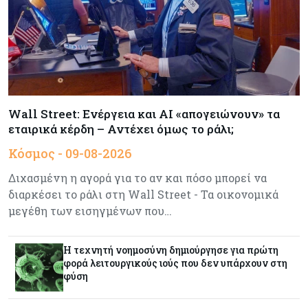
Η επενδυτική κουλτούρα που λείπει από την
Κύπρο
Τουρισμός
09-08-2026
Στη σκανδιναβική αγορά ποντάρει η Κύπρος για
περισσότερους επισκέπτες τον χειμώνα
Wall Street: Ενέργεια και AI «απογειώνουν» τα
εταιρικά κέρδη – Αντέχει όμως το ράλι;
Κόσμος
08-08-2026
Κόσμος - 09-08-2026
Ενέργεια: Στερεύουν τα αποθέματα της
Ευρώπης - Τι θα γίνει τον χειμώνα
Διχασμένη η αγορά για το αν και πόσο μπορεί να
διαρκέσει το ράλι στη Wall Street - Τα οικονομικά
Ενέργεια
08-08-2026
μεγέθη των εισηγμένων που…
Η χώρα με τα περισσότερα φωτοβολταϊκά στις
στέγες διευρύνει την επιδότησή τους
Η τεχνητή νοημοσύνη δημιούργησε για πρώτη
φορά λειτουργικούς ιούς που δεν υπάρχουν στη
φύση
Κόσμος
08-08-2026
Fed: Βαθαίνει η διαφωνία για τα επιτόκια – Στο