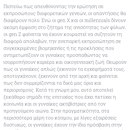
Πιστεύω πως απευθύνοντας την ερώτηση σε
εκπροσώπους διαφορετικών γενεών, οι απαντήσεις θα
διαφέρουν πολύ. Ενώ οι gen X και οι millennials δίνουν
ακόµη έµφαση στο ζήτηµα της ανισότητας των φύλων,
οι gen Z φαίνεται να έχουν κουραστεί να συζητούν τη
διαφορά απολαβών, την ανεπαρκή εκπροσώπηση σε
συγκεκριµένες βιοµηχανίες ή τις προκλήσεις που
αντιµετωπίζουν οι γυναίκες προσπαθώντας να
ισορροπήσουν καριέρα και οικογενειακή ζωή. Θεωρούν
πως οι γυναίκες απλώς ξεκινούν τα εγχειρήµατά τους,
αποτυγχάνουν, ξεκινούν από την αρχή και φαίνεται
πως δεν συµµερίζονται τα δικά µας όρια και
περιορισµούς. Κατά τη γνώµη µου, αυτό αποτελεί
ξεκάθαρο σηµάδι της επιτυχίας που έχει πετύχει η
κοινωνία και οι γυναίκες ακτιβίστριες από τον
προηγούµενο αιώνα. Στην πραγµατικότητα, στα
περισσότερα µέρη του κόσµου, µε λίγες εξαιρέσεις
δυστυχώς, οι γυναίκες έχουν την ίδια πρόσβαση στην