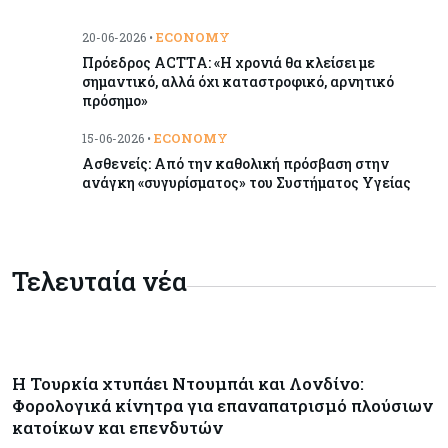
Επαναλειτουργεί η οδική πρόσβαση στις αφίξεις
ECONOMY
20-06-2026 •
του αεροδρομίου Λάρνακας
Πρόεδρος ACTΤA: «Η χρονιά θα κλείσει με
σημαντικό, αλλά όχι καταστροφικό, αρνητικό
πρόσημο»
Εμπορεύματα
07-08-2026
Χρυσός: Καλπάζει προς την καλύτερη εβδομάδα
ECONOMY
15-06-2026 •
από τον Ιανουάριο – Μια ανάσα από τα $4.300
Ασθενείς: Από την καθολική πρόσβαση στην
ανάγκη «συγυρίσματος» του Συστήματος Υγείας
Κύπρος
07-08-2026
Συντεχνία της Cyta ζητά να ανακληθεί
διορισμός στο νέο ΔΣ
Τελευταία νέα
Κόσμος
07-08-2026
Τραμπ: Νέοι δασμοί 15% στο πολυπυρίτιο για
ημιαγωγούς και φωτοβολταϊκά με στόχο την
ενίσχυση της βιομηχανίας
Η Τουρκία χτυπάει Ντουμπάι και Λονδίνο:
Φορολογικά κίνητρα για επαναπατρισμό πλούσιων
κατοίκων και επενδυτών
Κύπρος
07-08-2026