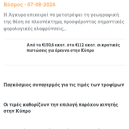
Τσολάκη: Προτεραιότητα η βελτίωση της
Κόσμος - 07-08-2026
καθημερινότητας μέσω οδικών έργων και
Η Άγκυρα επιχειρεί να μετατρέψει τη γεωγραφική
συγκοινωνιών
της θέση σε πλεονέκτημα, προσφέροντας σημαντικές
φορολογικές ελαφρύνσεις,…
Ενέργεια
07-08-2026
Δαμιανός για GSI: Θετική εξέλιξη η είσοδος της
Meridiam - Σειρά έχει η μελέτη της ΕΤΕπ
Από τα €150,6 εκατ. στα €112 εκατ. οι κρατικές
πιστώσεις για έρευνα στην Κύπρο
Crypto
07-08-2026
Γιατί το Bitcoin διχάζει αναλυτές και αγορά
Παγκόσμιος συναγερμός για τις τιμές των τροφίμων
Ελλάδα
07-08-2026
Καλπάζουν τα Airbnb στην Ελλάδα - Σχεδόν
Οι τιμές καθορίζουν την επιλογή παρόχου κινητής
sold out τα νησιά
στην Κύπρο
Εμπορεύματα
07-08-2026