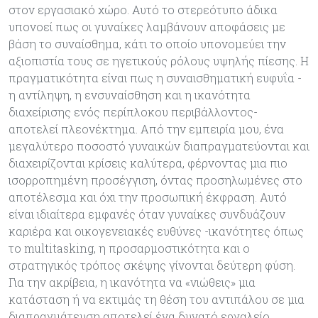
στον εργασιακό χώρο. Αυτό το στερεότυπο άδικα
υπονοεί πως οι γυναίκες λαµβάνουν αποφάσεις µε
βάση το συναίσθηµα, κάτι το οποίο υπονοµεύει την
αξιοπιστία τους σε ηγετικούς ρόλους υψηλής πίεσης. Η
πραγµατικότητα είναι πως η συναισθηµατική ευφυΐα -
η αντίληψη, η ενσυναίσθηση και η ικανότητα
διαχείρισης ενός περίπλοκου περιβάλλοντος-
αποτελεί πλεονέκτηµα. Από την εµπειρία µου, ένα
µεγαλύτερο ποσοστό γυναικών διαπραγµατεύονται και
διαχειρίζονται κρίσεις καλύτερα, φέρνοντας µια πιο
ισορροπηµένη προσέγγιση, όντας προσηλωµένες στο
αποτέλεσµα και όχι την προσωπική έκφραση. Αυτό
είναι ιδιαίτερα εµφανές όταν γυναίκες συνδυάζουν
καριέρα και οικογενειακές ευθύνες -ικανότητες όπως
το multitasking, η προσαρµοστικότητα και ο
στρατηγικός τρόπος σκέψης γίνονται δεύτερη φύση.
Για την ακρίβεια, η ικανότητα να «νιώθεις» µια
κατάσταση ή να εκτιµάς τη θέση του αντιπάλου σε µια
διαπραγµάτευση αποτελεί ένα δυνατό εργαλείο.