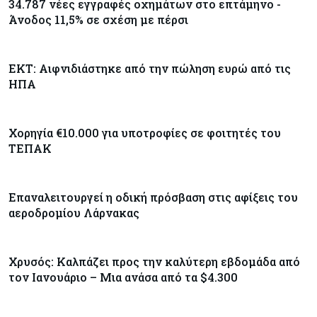
34.787 νέες εγγραφές οχημάτων στο επτάμηνο -
Goldman Sachs: Το Brent θα κυμανθεί στα $80-
90/βαρέλι μέχρι να υπάρξουν εξελίξεις στη
Άνοδος 11,5% σε σχέση με πέρσι
Μέση Ανατολή
ΕΚΤ: Αιφνιδιάστηκε από την πώληση ευρώ από τις
Κόσμος
07-08-2026
ΗΠΑ
Σαουδική Αραβία, Πακιστάν και Τουρκία
υπογράφουν συμφωνία για αμοιβαία άμυνα
Χορηγία €10.000 για υποτροφίες σε φοιτητές του
Εμπορεύματα
07-08-2026
ΤΕΠΑΚ
Πετρέλαιο: Πιάνει και πάλι τα 83 δολάρια το
Brent μετά το σχέδιο του Ιράν για τα Στενά του
Ορμούζ
Επαναλειτουργεί η οδική πρόσβαση στις αφίξεις του
αεροδρομίου Λάρνακας
Κόσμος
07-08-2026
Ευρωπαϊκή αυτοκινητοβιομηχανία: Αναζητά
Χρυσός: Καλπάζει προς την καλύτερη εβδομάδα από
σωσίβιο στην Κίνα
τον Ιανουάριο – Μια ανάσα από τα $4.300
Κύπρος
07-08-2026