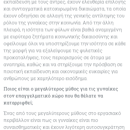
εκπαίδευση µε τους άντρες, έχουν ελευθερία επιλογής
και συνταγµατικά κατοχυρωµένα δικαιώµατα, τα οποία
έχουν οδηγήσει σε αλλαγή της γενικής αντίληψης του
ρόλου της γυναίκας στην κοινωνία. Από την άλλη
πλευρά, η ισότητα των φύλων είναι βαθιά αναµιγµένη
µε ευρύτερα ζητήµατα κοινωνικής δικαιοσύνης και
οφείλουµε όλοι να υποστηρίζουµε την ισότητα σε κάθε
της µορφή για να εξαλείψουµε τις φυλετικές
προκαταλήψεις, τους περιορισµούς σε άτοµα µε
αναπηρία, καθώς και να στηρίξουµε την πρόσβαση σε
ποιοτική εκπαίδευση και οικονοµικές ευκαιρίες για
ανθρώπους µε χαµηλότερο εισόδηµα.
Ποιος είναι ο µεγαλύτερος µύθος για τις γυναίκες
στον επαγγελµατικό χώρο που θα θέλατε να
καταρριφθεί;
Ένας από τους µεγαλύτερους µύθους στο εργασιακό
περιβάλλον είναι πως οι γυναίκες είναι πιο
συναισθηµατικές και έχουν λιγότερη αυτοσυγκράτηση