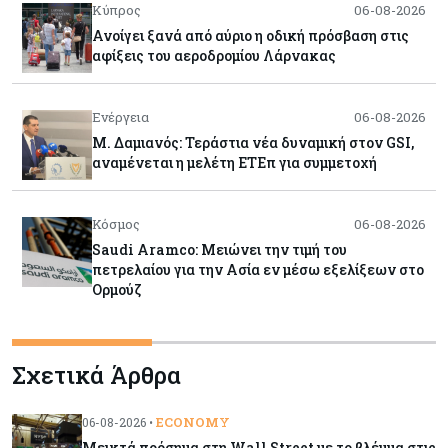
Κύπρος
06-08-2026
Ανοίγει ξανά από αύριο η οδική πρόσβαση στις
αφίξεις του αεροδρομίου Λάρνακας
Ενέργεια
06-08-2026
Μ. Δαμιανός: Τεράστια νέα δυναμική στον GSI,
αναμένεται η μελέτη ΕΤΕπ για συμμετοχή
Κόσμος
06-08-2026
Saudi Aramco: Μειώνει την τιμή του
πετρελαίου για την Ασία εν μέσω εξελίξεων στο
Ορμούζ
Κύπρος
06-08-2026
Σχετικά Άρθρα
Πιάνει δουλειά ο Κυπριακός Οργανισμός
Ανάπτυξης Επιχειρήσεων – Διορίστηκε το δ.σ.,
ενεργοποιήθηκε ο νόμος
ECONOMY
06-08-2026 •
Μεικτά πρόσημα στη Wall Street με το βλέμμα στις