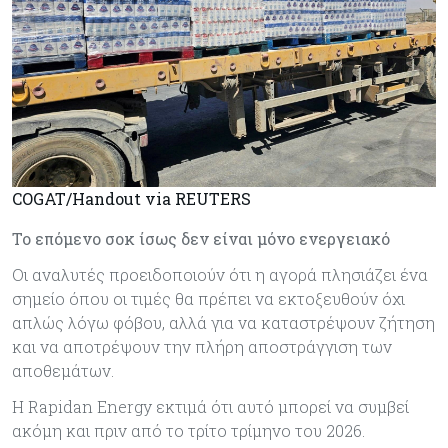
COGAT/Handout via REUTERS
Το επόμενο σοκ ίσως δεν είναι μόνο ενεργειακό
Οι αναλυτές προειδοποιούν ότι η αγορά πλησιάζει ένα
σημείο όπου οι τιμές θα πρέπει να εκτοξευθούν όχι
απλώς λόγω φόβου, αλλά για να καταστρέψουν ζήτηση
και να αποτρέψουν την πλήρη αποστράγγιση των
αποθεμάτων.
Η Rapidan Energy εκτιμά ότι αυτό μπορεί να συμβεί
ακόμη και πριν από το τρίτο τρίμηνο του 2026.