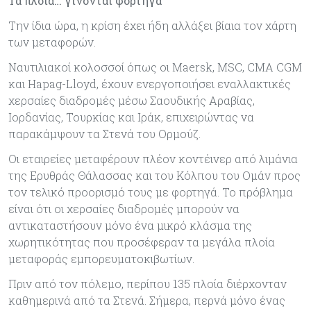
Τα πλοία… γίνονται φορτηγά
Την ίδια ώρα, η κρίση έχει ήδη αλλάξει βίαια τον χάρτη
των μεταφορών.
Ναυτιλιακοί κολοσσοί όπως οι Maersk, MSC, CMA CGM
και Hapag-Lloyd, έχουν ενεργοποιήσει εναλλακτικές
χερσαίες διαδρομές μέσω Σαουδικής Αραβίας,
Ιορδανίας, Τουρκίας και Ιράκ, επιχειρώντας να
παρακάμψουν τα Στενά του Ορμούζ.
Οι εταιρείες μεταφέρουν πλέον κοντέινερ από λιμάνια
της Ερυθράς Θάλασσας και του Κόλπου του Ομάν προς
τον τελικό προορισμό τους με φορτηγά. Το πρόβλημα
είναι ότι οι χερσαίες διαδρομές μπορούν να
αντικαταστήσουν μόνο ένα μικρό κλάσμα της
χωρητικότητας που προσέφεραν τα μεγάλα πλοία
μεταφοράς εμπορευματοκιβωτίων.
Πριν από τον πόλεμο, περίπου 135 πλοία διέρχονταν
καθημερινά από τα Στενά. Σήμερα, περνά μόνο ένας