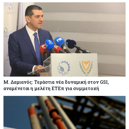
Κόσμος
06-08-2026
Η Ινδία ανεβάζει ταχύτητα στη διάλυση πλοίων
– Στο 35,4% το παγκόσμιο μερίδιό της
Κύπρος
06-08-2026
ΠτΔ: Υπεράνω όλων το δημόσιο συμφέρον – Όλα
όσα έγιναν στην τελετή διαβεβαίωσης των
νέων μελών της κυβέρνησης
Μ. Δαμιανός: Τεράστια νέα δυναμική στον GSI,
αναμένεται η μελέτη ΕΤΕπ για συμμετοχή