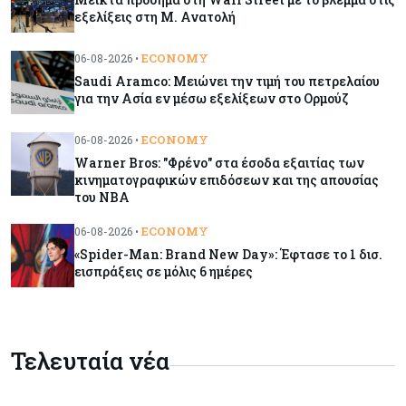
Κόσμος
06-08-2026
εξελίξεις στη Μ. Ανατολή
Warner Bros: "Φρένο" στα έσοδα εξαιτίας των
κινηματογραφικών επιδόσεων και της
ECONOMY
06-08-2026 •
απουσίας του NBA
Saudi Aramco: Μειώνει την τιμή του πετρελαίου
για την Ασία εν μέσω εξελίξεων στο Ορμούζ
Banking
06-08-2026
ECONOMY
06-08-2026 •
Commerzbank: Η Όρλοπ αλλάζει στάση
Warner Bros: "Φρένο" στα έσοδα εξαιτίας των
απέναντι στη UniCredit ενόψει κρίσιμων
κινηματογραφικών επιδόσεων και της απουσίας
διαπραγματεύσεων
του NBA
ECONOMY
06-08-2026 •
Κόσμος
06-08-2026
«Spider-Man: Brand New Day»: Έφτασε το 1 δισ.
«Spider-Man: Brand New Day»: Έφτασε το 1
εισπράξεις σε μόλις 6 ημέρες
δισ. εισπράξεις σε μόλις 6 ημέρες
Κύπρος
06-08-2026
Eurostat: Ετήσια αύξηση 5% του όγκου λιανικού
Τελευταία νέα
εμπορίου στην Κύπρο τον Ιούνιο