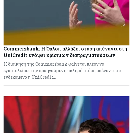
Commerzbank: Η Όρλοπ αλλάζει στάση απέναντι στη
UniCredit ενόψει κρίσιμων διαπραγματεύσεων
H διοίκηση της Commerzbank φαίνεται πλέον να
εγκαταλείπει την προηγούμενη σκληρή στάση απέναντι στο
ενδεχόμενο η UniCredit…