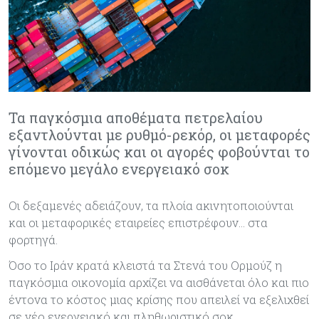
Τα παγκόσμια αποθέματα πετρελαίου
εξαντλούνται με ρυθμό-ρεκόρ, οι μεταφορές
γίνονται οδικώς και οι αγορές φοβούνται το
επόμενο μεγάλο ενεργειακό σοκ
Οι δεξαμενές αδειάζουν, τα πλοία ακινητοποιούνται
και οι μεταφορικές εταιρείες επιστρέφουν… στα
φορτηγά.
Όσο το Ιράν κρατά κλειστά τα Στενά του Ορμούζ η
παγκόσμια οικονομία αρχίζει να αισθάνεται όλο και πιο
έντονα το κόστος μιας κρίσης που απειλεί να εξελιχθεί
σε νέο ενεργειακό και πληθωριστικό σοκ.