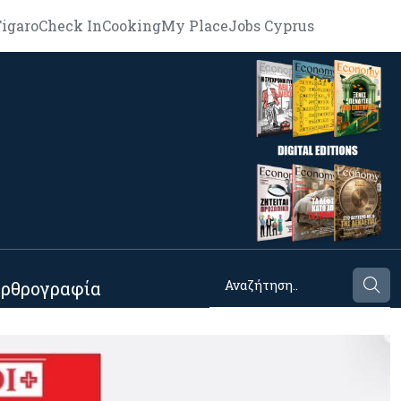
igaro
Check In
Cooking
My Place
Jobs Cyprus
ρθρογραφία