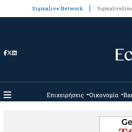
Sigmalive Network
Sigmalive
Sim
Επιχειρήσεις
Οικονομία
Ba