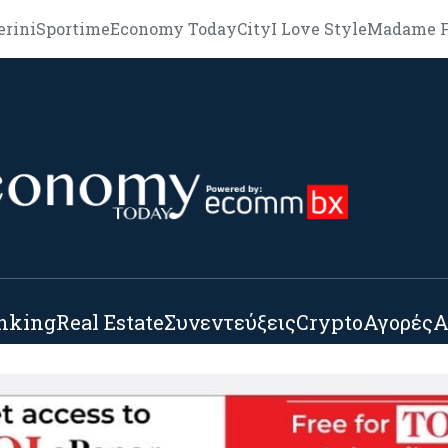
erini
Sportime
Economy Today
City
I Love Style
Madame F
nking
Real Estate
Συνεντεύξεις
Crypto
Αγορές
Α