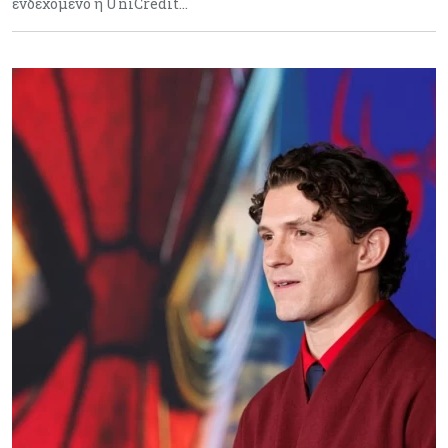
ενδεχόμενο η UniCredit…