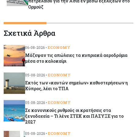
πετρελαίου για την Ασία εν μέσω εξελίξεων στο
Ορμούζ
Κύπρος
06-08-2026
Σχετικά Άρθρα
Πιάνει δουλειά ο Κυπριακός Οργανισμός
Ανάπτυξης Επιχειρήσεων – Διορίστηκε το δ.σ.,
ενεργοποιήθηκε ο νόμος
ECONOMY
06-08-2026 •
Μάζεψαν τις απώλειες τα κυπριακά αεροδρόμια
Κόσμος
06-08-2026
μέσα στο καλοκαίρι
Warner Bros: "Φρένο" στα έσοδα εξαιτίας των
κινηματογραφικών επιδόσεων και της
ECONOMY
05-08-2026 •
απουσίας του NBA
Εκτός των «καυτών σημείων» καθυστερήσεων η
Κύπρος, λέει το ΤΠΑ
Banking
06-08-2026
ECONOMY
05-08-2026 •
Commerzbank: Η Όρλοπ αλλάζει στάση
Σε κανονικούς ρυθμούς οι κρατήσεις στα
απέναντι στη UniCredit ενόψει κρίσιμων
ξενοδοχεία – Τι λένε ΣΤΕΚ και ΠΑΣΥΞΕ για το
διαπραγματεύσεων
2027
ECONOMY
05-08-2026 •
Κόσμος
06-08-2026