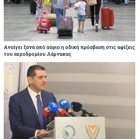
Crypto
06-08-2026
Crypto: Πώς οι απατεώνες εκμεταλλεύονται τις
αλλαγές της ευρωπαϊκής νομοθεσίας
Κόσμος
06-08-2026
Ο 24χρονος «Νοστράδαμος» της AI είχε δίκαιο
Ανοίγει ξανά από αύριο η οδική πρόσβαση στις αφίξεις
για όλα. Κι όμως έχασε (σχεδόν) τα πάντα
του αεροδρομίου Λάρνακας
Κόσμος
06-08-2026
Η Ινδία ανεβάζει ταχύτητα στη διάλυση πλοίων
– Στο 35,4% το παγκόσμιο μερίδιό της
Κύπρος
06-08-2026
ΠτΔ: Υπεράνω όλων το δημόσιο συμφέρον – Όλα
όσα έγιναν στην τελετή διαβεβαίωσης των
νέων μελών της κυβέρνησης