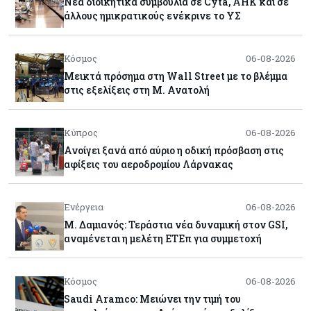
Νέα διοικητικά συμβούλια σε Cyta, AHK και σε
άλλους ημικρατικούς ενέκρινε το ΥΣ
Κόσμος
06-08-2026
Μεικτά πρόσημα στη Wall Street με το βλέμμα
στις εξελίξεις στη Μ. Ανατολή
Κύπρος
06-08-2026
Ανοίγει ξανά από αύριο η οδική πρόσβαση στις
αφίξεις του αεροδρομίου Λάρνακας
Ενέργεια
06-08-2026
Μ. Δαμιανός: Τεράστια νέα δυναμική στον GSI,
αναμένεται η μελέτη ΕΤΕπ για συμμετοχή
Κόσμος
06-08-2026
Saudi Aramco: Μειώνει την τιμή του