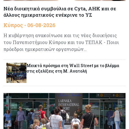
Καύσιμα και στέγαση κράτησαν τον πληθωρισμό
στο 2,9%
Νέα διοικητικά συμβούλια σε Cyta, AHK και σε
άλλους ημικρατικούς ενέκρινε το ΥΣ
Κύπρος - 06-08-2026
Κύπρος
06-08-2026
Δήμος Λευκωσίας: Νέα εποχή για το Παλιό ΓΣΠ
Η κυβέρνηση ανακοίνωσε και τις νέες διοικήσεις
– Ολοκληρώθηκε η διαδικασία ανάθεσης των
του Πανεπιστήμιου Κύπρου και του ΤΕΠΑΚ - Ποιοι
υποστατικών
πρόεδροι ημικρατικών οργανισμών…
Κύπρος
06-08-2026
Μεικτά πρόσημα στη Wall Street με το βλέμμα
Ούτε άσπρος ούτε μαύρος καπνός για
στις εξελίξεις στη Μ. Ανατολή
κουρεμένους - Δεν έκλεισε η πόρτα για δεύτερη
δόση εντός ‘26
Ενέργεια
06-08-2026
Τσαρλς Έλληνας για GSI: «Καταντήσαμε να
είμαστε θεατές» - Πώς η Meridiam αλλάζει τα
δεδομένα