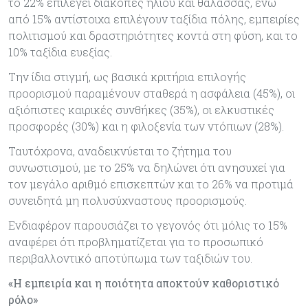
το 22% επιλέγει διακοπές ήλιου και θάλασσας, ενώ
από 15% αντίστοιχα επιλέγουν ταξίδια πόλης, εμπειρίες
πολιτισμού και δραστηριότητες κοντά στη φύση, και το
10% ταξίδια ευεξίας.
Την ίδια στιγμή, ως βασικά κριτήρια επιλογής
προορισμού παραμένουν σταθερά η ασφάλεια (45%), οι
αξιόπιστες καιρικές συνθήκες (35%), οι ελκυστικές
προσφορές (30%) και η φιλοξενία των ντόπιων (28%).
Ταυτόχρονα, αναδεικνύεται το ζήτημα του
συνωστισμού, με το 25% να δηλώνει ότι ανησυχεί για
τον μεγάλο αριθμό επισκεπτών και το 26% να προτιμά
συνειδητά μη πολυσύχναστους προορισμούς.
Ενδιαφέρον παρουσιάζει το γεγονός ότι μόλις το 15%
αναφέρει ότι προβληματίζεται για το προσωπικό
περιβαλλοντικό αποτύπωμα των ταξιδιών του.
«Η εμπειρία και η ποιότητα αποκτούν καθοριστικό
ρόλο»