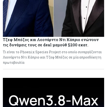
Τζεφ Μπέζος και Λεονάρντο Ντι Κάπριο ενώνουν
τις δυνάμεις τους σε deal μαμούθ $200 εκατ.
Τι είναι το Phoenix Species Project στο οποίο συνεργάζονται
Λεονάρντο Ντι Κάπριο και Τζεφ Μπέζος σε μία απροσδόκητη
πρωτοβουλία