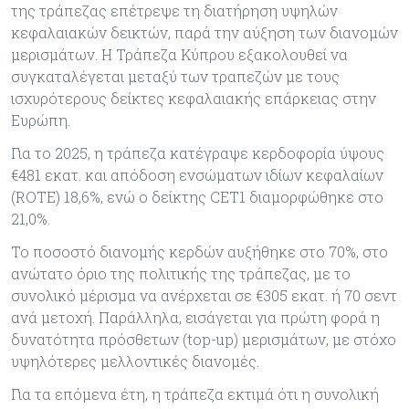
της τράπεζας επέτρεψε τη διατήρηση υψηλών
κεφαλαιακών δεικτών, παρά την αύξηση των διανομών
μερισμάτων. Η Τράπεζα Κύπρου εξακολουθεί να
συγκαταλέγεται μεταξύ των τραπεζών με τους
ισχυρότερους δείκτες κεφαλαιακής επάρκειας στην
Ευρώπη.
Για το 2025, η τράπεζα κατέγραψε κερδοφορία ύψους
€481 εκατ. και απόδοση ενσώματων ιδίων κεφαλαίων
(ROTE) 18,6%, ενώ ο δείκτης CET1 διαμορφώθηκε στο
21,0%.
Το ποσοστό διανομής κερδών αυξήθηκε στο 70%, στο
ανώτατο όριο της πολιτικής της τράπεζας, με το
συνολικό μέρισμα να ανέρχεται σε €305 εκατ. ή 70 σεντ
ανά μετοχή. Παράλληλα, εισάγεται για πρώτη φορά η
δυνατότητα πρόσθετων (top-up) μερισμάτων, με στόχο
υψηλότερες μελλοντικές διανομές.
Για τα επόμενα έτη, η τράπεζα εκτιμά ότι η συνολική