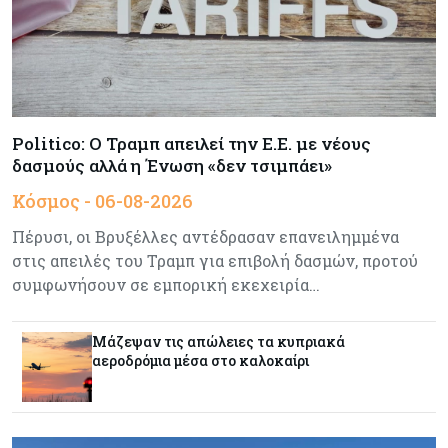
Τζεφ Μπέζος και Λεονάρντο Ντι Κάπριο
ενώνουν τις δυνάμεις τους σε deal μαμούθ $200
εκατ.
Tech
05-08-2026
Τεχνητή Νοημοσύνη: Η Alibaba λανσάρει το
Politico: Ο Τραμπ απειλεί την Ε.Ε. με νέους
Qwen3.8-Max με προηγμένες δυνατότητες
δασμούς αλλά η Ένωση «δεν τσιμπάει»
προγραμματισμού
Κόσμος - 06-08-2026
Κύπρος
05-08-2026
Πέρυσι, οι Βρυξέλλες αντέδρασαν επανειλημμένα
Αυξημένος κατά 3,4% ο δείκτης κύκλου
στις απειλές του Τραμπ για επιβολή δασμών, προτού
εργασιών στη βιομηχανία το πεντάμηνο
συμφωνήσουν σε εμπορική εκεχειρία…
Κύπρος
05-08-2026
Μάζεψαν τις απώλειες τα κυπριακά
640 περισσότεροι άνεργοι σε σχέση με πέρσι
αεροδρόμια μέσα στο καλοκαίρι
Κόσμος
05-08-2026