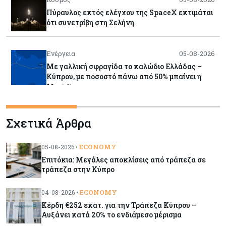
Πύραυλος εκτός ελέγχου της SpaceX εκτιμάται
ότι συνετρίβη στη Σελήνη
Ενέργεια
05-08-2026
Με γαλλική σφραγίδα το καλώδιο Ελλάδας –
Κύπρου, με ποσοστό πάνω από 50% μπαίνει η
Meridiam
Banking
05-08-2026
Σχετικά Άρθρα
Επιτόκια: Μεγάλες αποκλίσεις από τράπεζα σε
τράπεζα στην Κύπρο
ECONOMY
05-08-2026 •
Επιτόκια: Μεγάλες αποκλίσεις από τράπεζα σε
Κόσμος
05-08-2026
τράπεζα στην Κύπρο
Η Κίνα ξεκινά παγκόσμιο φορολογικό κυνήγι –
Ποιοι μπαίνουν στο στόχαστρο
ECONOMY
04-08-2026 •
Κέρδη €252 εκατ. για την Τράπεζα Κύπρου –
Αυξάνει κατά 20% το ενδιάμεσο μέρισμα
Κόσμος
05-08-2026