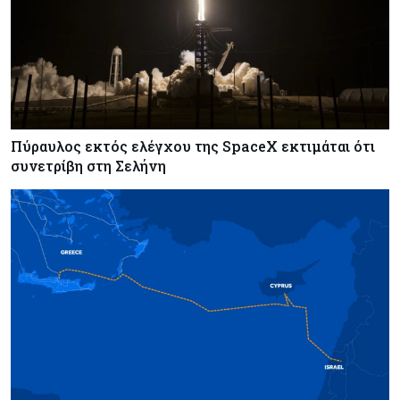
Μόλις 141 από τα 728 ξενοδοχεία είναι
αδειοδοτημένα - Παρεμβάσεις ζητά ο ΠΑΣΥΞΕ
Πάφου
Πύραυλος εκτός ελέγχου της SpaceX εκτιμάται ότι
συνετρίβη στη Σελήνη