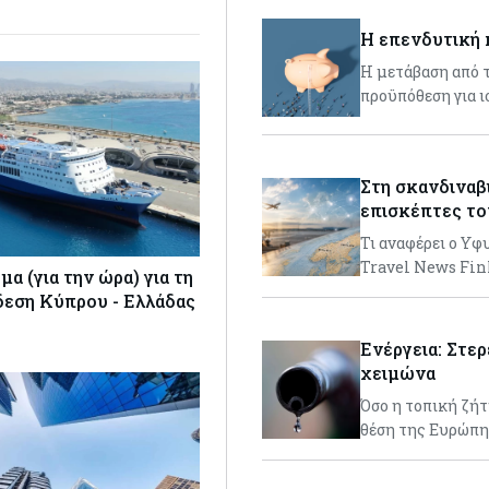
Η επενδυτική 
Η μετάβαση από 
προϋπόθεση για ι
Στη σκανδιναβ
επισκέπτες το
Τι αναφέρει ο Υ
Travel News Fin
μα (για την ώρα) για τη
δεση Κύπρου - Ελλάδας
Ενέργεια: Στερ
χειμώνα
Όσο η τοπική ζήτ
θέση της Ευρώπη