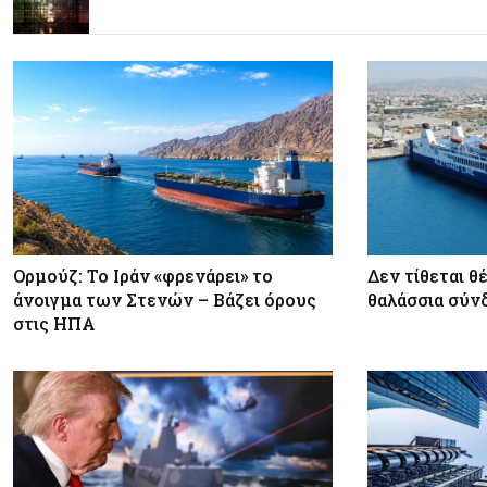
Ορμούζ: Το Ιράν «φρενάρει» το
Δεν τίθεται θέ
άνοιγμα των Στενών – Βάζει όρους
θαλάσσια σύν
στις ΗΠΑ