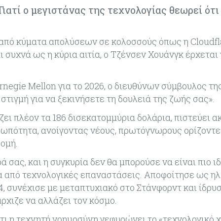
ιατί ο μεγιστάνας της τεχνολογίας θεωρεί ότι
 από κύματα απολύσεων σε κολοσσούς όπως η Cloudfla
ι συχνά ως η κύρια αιτία, ο Τζένσεν Χουάνγκ έρχεται
egie Mellon για το 2026, ο διευθύνων σύμβουλος της
τιγμή για να ξεκινήσετε τη δουλειά της ζωής σας».
ίζει πλέον τα 186 δισεκατομμύρια δολάρια, πιστεύει 
θρωπότητα, ανοίγοντας νέους, πρωτόγνωρους ορίζοντες
ομή.
 σας, και η συγκυρία δεν θα μπορούσε να είναι πιο ιδ
ία από τεχνολογικές επαναστάσεις. Αποφοίτησε ως η
4, συνέχισε με μεταπτυχιακό στο Στάνφορντ και ίδρυ
άρχιζε να αλλάζει τον κόσμο.
ότι η τεχνητή νοημοσύνη γεφυρώνει το «τεχνολογικό 