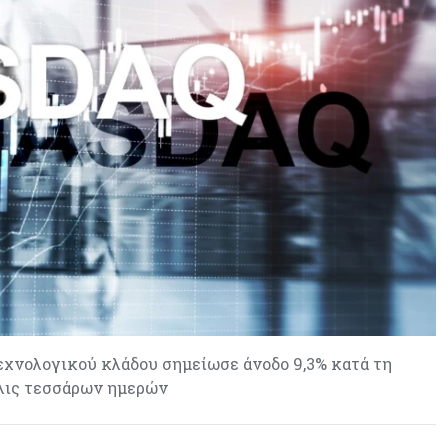
παγκοσμίως στις M&A μεσαίας
αγοράς
εχνολογικού κλάδου σημείωσε άνοδο 9,3% κατά τη
όλις τεσσάρων ημερών