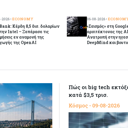
ECONOMY
ECONOM
-2026 •
06-08-2026 •
Bank: Κέρδη 8,5 δισ. δολαρίων
«Σεισμός» στη Google
την Intel – Ξεπέρασε τις
αρχιτέκτονας της AI
μήσεις εν αναμονή της
Ανατροπή στην ηγεσ
αγωγής της OpenAI
DeepMind και βουτι
Πώς οι big tech εκτό
κατά $3,5 τρισ.
Κόσμος - 09-08-2026