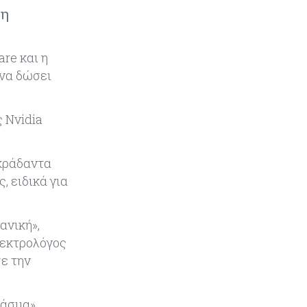
Τουρισμός
09-08-2026
 η
Στη σκανδιναβική αγορά ποντάρει
η Κύπρος για περισσότερους
επισκέπτες τον χειμώνα
re και η
 να δώσει
Κόσμος
08-08-2026
Ενέργεια: Στερεύουν τα
αποθέματα της Ευρώπης - Τι θα
 Nvidia
γίνει τον χειμώνα
ακράδαντα
Ενέργεια
08-08-2026
, ειδικά για
Η χώρα με τα περισσότερα
φωτοβολταϊκά στις στέγες
διευρύνει την επιδότησή τους
ανική»,
λεκτρολόγος
Κόσμος
08-08-2026
σε την
Fed: Βαθαίνει η διαφωνία για τα
επιτόκια – Στο επίκεντρο η
επίμονη ακρίβεια
χάσμα».