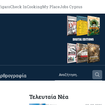
igaro
Check In
Cooking
My Place
Jobs Cyprus
ρθρογραφία
Τελευταία Νέα