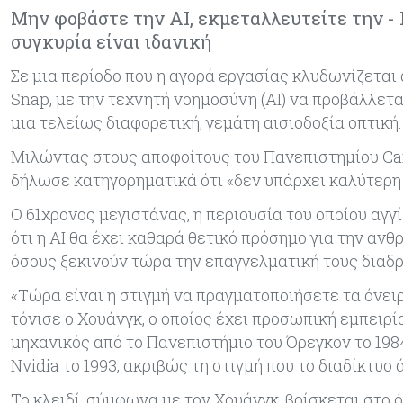
Μην φοβάστε την AI, εκμεταλλευτείτε την - Γ
συγκυρία είναι ιδανική
Σε μια περίοδο που η αγορά εργασίας κλυδωνίζεται
Snap, με την τεχνητή νοημοσύνη (AI) να προβάλλετα
μια τελείως διαφορετική, γεμάτη αισιοδοξία οπτική.
Μιλώντας στους αποφοίτους του Πανεπιστημίου Carn
δήλωσε κατηγορηματικά ότι «δεν υπάρχει καλύτερη σ
Ο 61χρονος μεγιστάνας, η περιουσία του οποίου αγγ
ότι η AI θα έχει καθαρά θετικό πρόσημο για την αν
όσους ξεκινούν τώρα την επαγγελματική τους διαδρ
«Τώρα είναι η στιγμή να πραγματοποιήσετε τα όνειρά
τόνισε ο Χουάνγκ, ο οποίος έχει προσωπική εμπειρ
μηχανικός από το Πανεπιστήμιο του Όρεγκον το 198
Nvidia το 1993, ακριβώς τη στιγμή που το διαδίκτυο 
Το κλειδί, σύμφωνα με τον Χουάνγκ, βρίσκεται στο 