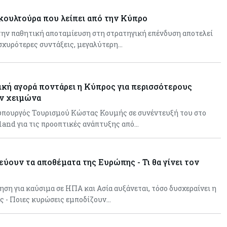
κουλτούρα που λείπει από την Κύπρο
την παθητική αποταμίευση στη στρατηγική επένδυση αποτελεί
σχυρότερες συντάξεις, μεγαλύτερη…
ική αγορά ποντάρει η Κύπρος για περισσότερους
ν χειμώνα
φυπουργός Τουρισμού Κώστας Κουμής σε συνέντευξή του στο
land για τις προοπτικές ανάπτυξης από…
εύουν τα αποθέματα της Ευρώπης - Τι θα γίνει τον
ηση για καύσιμα σε ΗΠΑ και Ασία αυξάνεται, τόσο δυσχεραίνει η
ς - Ποιες κυρώσεις εμποδίζουν…