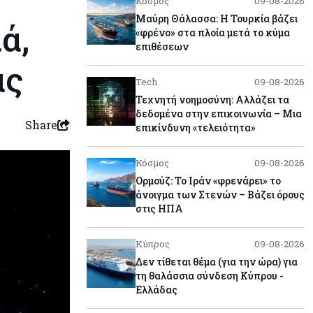
Κόσμος
09-08-2026
Μαύρη Θάλασσα: Η Τουρκία βάζει
ά,
«φρένο» στα πλοία μετά το κύμα
επιθέσεων
ας
Tech
09-08-2026
Τεχνητή νοημοσύνη: Αλλάζει τα
δεδομένα στην επικοινωνία – Μια
Share
επικίνδυνη «τελειότητα»
Κόσμος
09-08-2026
Ορμούζ: Το Ιράν «φρενάρει» το
άνοιγμα των Στενών – Βάζει όρους
στις ΗΠΑ
Κύπρος
09-08-2026
Δεν τίθεται θέμα (για την ώρα) για
τη θαλάσσια σύνδεση Κύπρου -
Ελλάδας