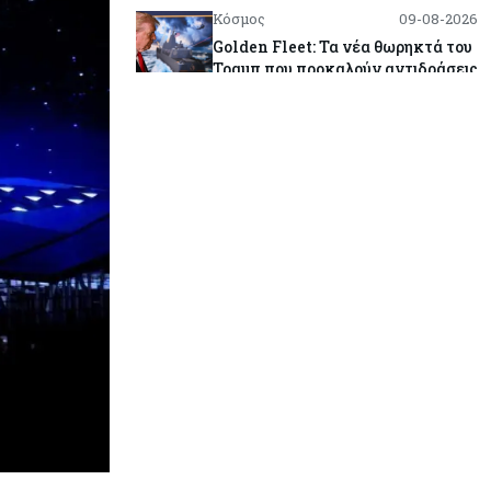
Κόσμος
09-08-2026
Golden Fleet: Τα νέα θωρηκτά του
Τραμπ που προκαλούν αντιδράσεις
και ο λογαριασμός – μαμούθ
Κόσμος
09-08-2026
Ποιες πόλεις χτίζουν τους
περισσότερους ουρανοξύστες
Κόσμος
09-08-2026
Πώς οι big tech εκτόξευσαν την
κεφαλαιοποίηση του Nasdaq 100
κατά $3,5 τρισ.
Αρθρογραφία
09-08-2026
Η επενδυτική κουλτούρα που
λείπει από την Κύπρο