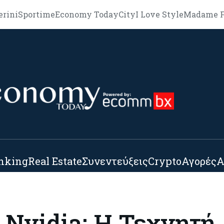
erini
Sportime
Economy Today
City
I Love Style
Madame F
nking
Real Estate
Συνεντεύξεις
Crypto
Αγορές
Α
 Nvidia: Η Τεχνητή