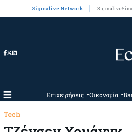
Sigmalive Network
Sigmalive
Sim
Επιχειρήσεις
Οικονομία
Ba
Tech
Τζένσεν Χουάνγκ -