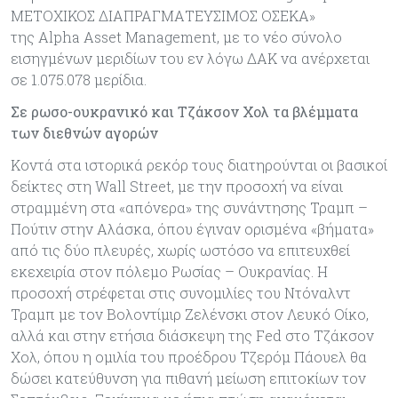
ΜΕΤΟΧΙΚΟΣ ΔΙΑΠΡΑΓΜΑΤΕΥΣΙΜΟΣ ΟΣΕΚΑ»
της Alpha Asset Management, με το νέο σύνολο
εισηγμένων μεριδίων του εν λόγω ΔΑΚ να ανέρχεται
σε 1.075.078 μερίδια.
Σε ρωσο-ουκρανικό και Τζάκσον Χολ τα βλέμματα
των διεθνών αγορών
Κοντά στα ιστορικά ρεκόρ τους διατηρούνται οι βασικοί
δείκτες στη Wall Street, με την προσοχή να είναι
στραμμένη στα «απόνερα» της συνάντησης Τραμπ –
Πούτιν στην Αλάσκα, όπου έγιναν ορισμένα «βήματα»
από τις δύο πλευρές, χωρίς ωστόσο να επιτευχθεί
εκεχειρία στον πόλεμο Ρωσίας – Ουκρανίας. Η
προσοχή στρέφεται στις συνομιλίες του Ντόναλντ
Τραμπ με τον Βολοντίμιρ Ζελένσκι στον Λευκό Οίκο,
αλλά και στην ετήσια διάσκεψη της Fed στο Τζάκσον
Χολ, όπου η ομιλία του προέδρου Τζερόμ Πάουελ θα
δώσει κατεύθυνση για πιθανή μείωση επιτοκίων τον