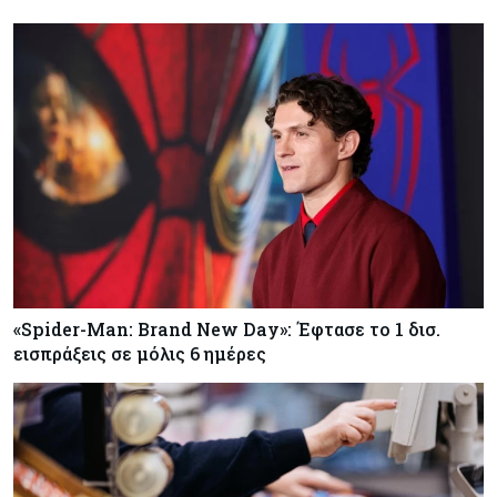
Ενέργεια
06-08-2026
Παπασταύρου: Ψήφος εμπιστοσύνης η είσοδος
της Meridiam για το καλώδιο Ελλάδας-Κύπρου
Κόσμος
06-08-2026
Η κηροζίνη «καίει» τις αεροπορικές – Στα ύψη η
τιμή της λόγω Μ. Ανατολής
Κύπρος
06-08-2026
Ξανά διάλογος για να βρεθεί η χρυσή … φόρμουλα
«Spider-Man: Brand New Day»: Έφτασε το 1 δισ.
– Επαφές με ΥΠΕΣ και κόμματα αποφάσισαν οι
εισπράξεις σε μόλις 6 ημέρες
δήμοι
Banking
06-08-2026
Τράπεζα Κύπρου: Στα €13 ανεβάζει την τιμή
στόχο η Euroxx – Αναβάθμιση προβλέψεων για
τα κέρδη