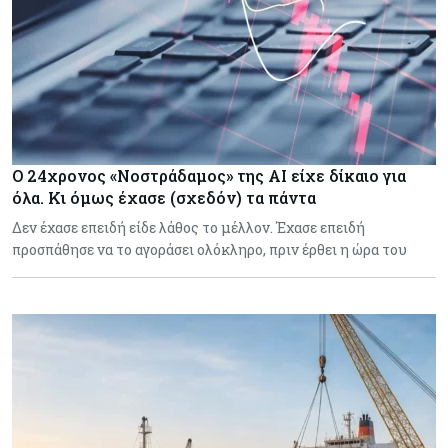
Ο 24χρονος «Νοστράδαμος» της AI είχε δίκαιο για
όλα. Κι όμως έχασε (σχεδόν) τα πάντα
Δεν έχασε επειδή είδε λάθος το μέλλον. Έχασε επειδή
προσπάθησε να το αγοράσει ολόκληρο, πριν έρθει η ώρα του