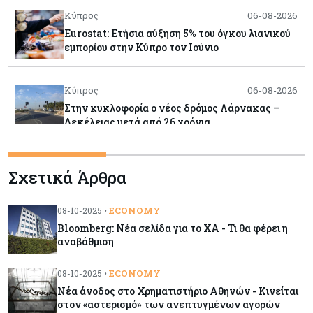
Κύπρος
06-08-2026
Eurostat: Ετήσια αύξηση 5% του όγκου λιανικού
εμπορίου στην Κύπρο τον Ιούνιο
Κύπρος
06-08-2026
Στην κυκλοφορία ο νέος δρόμος Λάρνακας –
Δεκέλειας μετά από 26 χρόνια
Tech
06-08-2026
Σχετικά Άρθρα
SoftBank: Κέρδη 8,5 δισ. δολαρίων από την
Intel – Ξεπέρασε τις εκτιμήσεις εν αναμονή της
εισαγωγής της OpenAI
ECONOMY
08-10-2025 •
Bloomberg: Νέα σελίδα για το ΧΑ - Τι θα φέρει η
αναβάθμιση
Κύπρος
06-08-2026
Καύσιμα και στέγαση κράτησαν τον πληθωρισμό
ECONOMY
08-10-2025 •
στο 2,9%
Νέα άνοδος στο Χρηματιστήριο Αθηνών - Κινείται
στον «αστερισμό» των ανεπτυγμένων αγορών