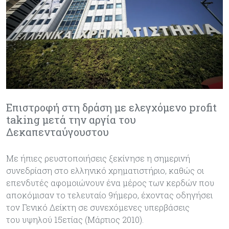
Επιστροφή στη δράση με ελεγχόμενο profit
taking μετά την αργία του
Δεκαπενταύγουστου
Με ήπιες ρευστοποιήσεις ξεκίνησε η σημερινή
συνεδρίαση στο ελληνικό χρηματιστήριο, καθώς οι
επενδυτές αφομοιώνουν ένα μέρος των κερδών που
αποκόμισαν το τελευταίο 9ήμερο, έχοντας οδηγήσει
τον Γενικό Δείκτη σε συνεχόμενες υπερβάσεις
του υψηλού 15ετίας (Μάρτιος 2010).