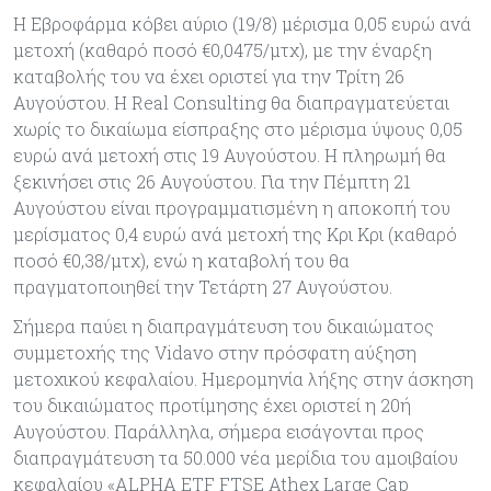
Η Εβροφάρμα κόβει αύριο (19/8) μέρισμα 0,05 ευρώ ανά
μετοχή (καθαρό ποσό €0,0475/μτχ), με την έναρξη
καταβολής του να έχει οριστεί για την Τρίτη 26
Αυγούστου. Η Real Consulting θα διαπραγματεύεται
χωρίς το δικαίωμα είσπραξης στο μέρισμα ύψους 0,05
ευρώ ανά μετοχή στις 19 Αυγούστου. Η πληρωμή θα
ξεκινήσει στις 26 Αυγούστου. Για την Πέμπτη 21
Αυγούστου είναι προγραμματισμένη η αποκοπή του
μερίσματος 0,4 ευρώ ανά μετοχή της Κρι Κρι (καθαρό
ποσό €0,38/μτχ), ενώ η καταβολή του θα
πραγματοποιηθεί την Τετάρτη 27 Αυγούστου.
Σήμερα παύει η διαπραγμάτευση του δικαιώματος
συμμετοχής της Vidavo στην πρόσφατη αύξηση
μετοχικού κεφαλαίου. Ημερομηνία λήξης στην άσκηση
του δικαιώματος προτίμησης έχει οριστεί η 20ή
Αυγούστου. Παράλληλα, σήμερα εισάγονται προς
διαπραγμάτευση τα 50.000 νέα μερίδια του αμοιβαίου
κεφαλαίου «ALPHA ETF FTSE Athex Large Cap