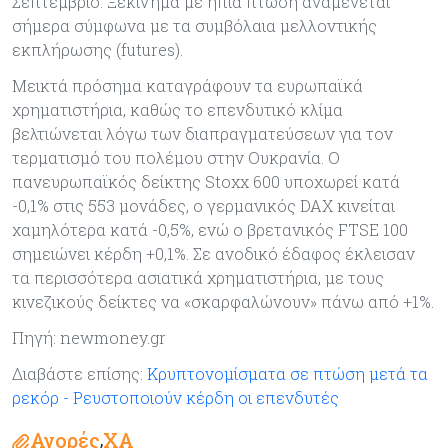
Σεπτέμβριο. Ξεκίνημα με ήπια πτώση αναμένεται
σήμερα σύμφωνα με τα συμβόλαια μελλοντικής
εκπλήρωσης (futures).
Μεικτά πρόσημα καταγράφουν τα ευρωπαϊκά
χρηματιστήρια, καθώς το επενδυτικό κλίμα
βελτιώνεται λόγω των διαπραγματεύσεων για τον
τερματισμό του πολέμου στην Ουκρανία. Ο
πανευρωπαϊκός δείκτης Stoxx 600 υποχωρεί κατά
-0,1% στις 553 μονάδες, ο γερμανικός DAX κινείται
χαμηλότερα κατά -0,5%, ενώ ο βρετανικός FTSE 100
σημειώνει κέρδη +0,1%. Σε ανοδικό έδαφος έκλεισαν
τα περισσότερα ασιατικά χρηματιστήρια, με τους
κινεζικούς δείκτες να «σκαρφαλώνουν» πάνω από +1%.
Πηγή: newmoney.gr
Διαβάστε επίσης:
Κρυπτονομίσματα σε πτώση μετά τα
ρεκόρ - Ρευστοποιούν κέρδη οι επενδυτές
Αγορές
ΧΑ
,