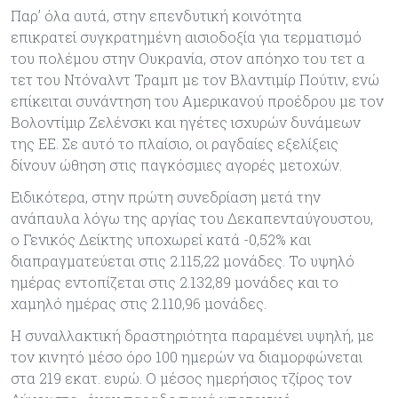
Παρ’ όλα αυτά, στην επενδυτική κοινότητα
επικρατεί συγκρατημένη αισιοδοξία για τερματισμό
του πολέμου στην Ουκρανία, στον απόηχο του τετ α
τετ του Ντόναλντ Τραμπ με τον Βλαντιμίρ Πούτιν, ενώ
επίκειται συνάντηση του Αμερικανού προέδρου με τον
Βολοντίμιρ Ζελένσκι και ηγέτες ισχυρών δυνάμεων
της ΕΕ. Σε αυτό το πλαίσιο, οι ραγδαίες εξελίξεις
δίνουν ώθηση στις παγκόσμιες αγορές μετοχών.
Ειδικότερα, στην πρώτη συνεδρίαση μετά την
ανάπαυλα λόγω της αργίας του Δεκαπενταύγουστου,
ο Γενικός Δείκτης υποχωρεί κατά -0,52% και
διαπραγματεύεται στις 2.115,22 μονάδες. Το υψηλό
ημέρας εντοπίζεται στις 2.132,89 μονάδες και το
χαμηλό ημέρας στις 2.110,96 μονάδες.
Η συναλλακτική δραστηριότητα παραμένει υψηλή, με
τον κινητό μέσο όρο 100 ημερών να διαμορφώνεται
στα 219 εκατ. ευρώ. Ο μέσος ημερήσιος τζίρος τον