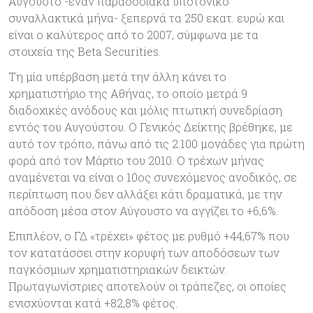
Αύγουστο -έναν παραδοσιακά υποτονικό
συναλλακτικά μήνα- ξεπερνά τα 250 εκατ. ευρώ και
είναι ο καλύτερος από το 2007, σύμφωνα με τα
στοιχεία της Beta Securities.
Τη μία υπέρβαση μετά την άλλη κάνει το
χρηματιστήριο της Αθήνας, το οποίο μετρά 9
διαδοχικές ανόδους και μόλις πτωτική συνεδρίαση
εντός του Αυγούστου. Ο Γενικός Δείκτης βρέθηκε, με
αυτό τον τρόπο, πάνω από τις 2.100 μονάδες για πρώτη
φορά από τον Μάρτιο του 2010. Ο τρέχων μήνας
αναμένεται να είναι ο 10ος συνεχόμενος ανοδικός, σε
περίπτωση που δεν αλλάξει κάτι δραματικά, με την
απόδοση μέσα στον Αύγουστο να αγγίζει το +6,6%.
Επιπλέον, ο ΓΔ «τρέχει» φέτος με ρυθμό +44,67% που
τον κατατάσσει στην κορυφή των αποδόσεων των
παγκόσμιων χρηματιστηριακών δεικτών.
Πρωταγωνίστριες αποτελούν οι τράπεζες, οι οποίες
ενισχύονται κατά +82,8% φέτος.