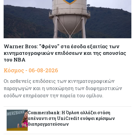
Κόσμος
06-08-2026
Ο 24χρονος «Νοστράδαμος» της AI είχε δίκαιο
για όλα. Κι όμως έχασε (σχεδόν) τα πάντα
Κόσμος
06-08-2026
Warner Bros: "Φρένο" στα έσοδα εξαιτίας των
Η Ινδία ανεβάζει ταχύτητα στη διάλυση πλοίων
κινηματογραφικών επιδόσεων και της απουσίας
– Στο 35,4% το παγκόσμιο μερίδιό της
του NBA
Κόσμος - 06-08-2026
Κύπρος
06-08-2026
Οι ασθενείς επιδόσεις των κινηματογραφικών
ΠτΔ: Υπεράνω όλων το δημόσιο συμφέρον – Όλα
παραγωγών και η υποχώρηση των διαφημιστικών
όσα έγιναν στην τελετή διαβεβαίωσης των
νέων μελών της κυβέρνησης
εσόδων επηρέασαν την πορεία του ομίλου.
Κόσμος
06-08-2026
Commerzbank: Η Όρλοπ αλλάζει στάση
απέναντι στη UniCredit ενόψει κρίσιμων
Ήπια κέρδη στις ευρωαγορές – Αντέχει ο
διαπραγματεύσεων
τεχνολογικός κλάδος παρά τις πιέσεις στην
Ασία