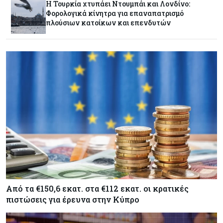
Η Τουρκία χτυπάει Ντουμπάι και Λονδίνο:
Φορολογικά κίνητρα για επαναπατρισμό
πλούσιων κατοίκων και επενδυτών
Ελλάδα
07-08-2026
Καλπάζουν τα Airbnb στην Ελλάδα - Σχεδόν
sold out τα νησιά
Εμπορεύματα
07-08-2026
Goldman Sachs: Το Brent θα κυμανθεί στα $80-
90/βαρέλι μέχρι να υπάρξουν εξελίξεις στη
Μέση Ανατολή
Κόσμος
07-08-2026
Σαουδική Αραβία, Πακιστάν και Τουρκία
υπογράφουν συμφωνία για αμοιβαία άμυνα
Από τα €150,6 εκατ. στα €112 εκατ. οι κρατικές
Εμπορεύματα
07-08-2026
πιστώσεις για έρευνα στην Κύπρο
Πετρέλαιο: Πιάνει και πάλι τα 83 δολάρια το
Brent μετά το σχέδιο του Ιράν για τα Στενά του