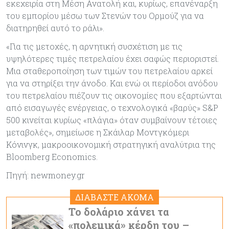
εκεχειρία στη Μέση Ανατολή και, κυρίως, επανέναρξη
του εμπορίου μέσω των Στενών του Ορμούζ για να
διατηρηθεί αυτό το ράλι».
«Για τις μετοχές, η αρνητική συσχέτιση με τις
υψηλότερες τιμές πετρελαίου έχει σαφώς περιοριστεί.
Μια σταθεροποίηση των τιμών του πετρελαίου αρκεί
για να στηρίξει την άνοδο. Και ενώ οι περίοδοι ανόδου
του πετρελαίου πιέζουν τις οικονομίες που εξαρτώνται
από εισαγωγές ενέργειας, ο τεχνολογικά «βαρύς» S&P
500 κινείται κυρίως «πλάγια» όταν συμβαίνουν τέτοιες
μεταβολές», σημείωσε η Σκάιλαρ Μοντγκόμερι
Κόνινγκ, μακροοικονομική στρατηγική αναλύτρια της
Bloomberg Economics.
Πηγή: newmoney.gr
ΔΙΑΒΑΣΤΕ ΑΚΟΜΑ
Το δολάριο χάνει τα
«πολεμικά» κέρδη του –