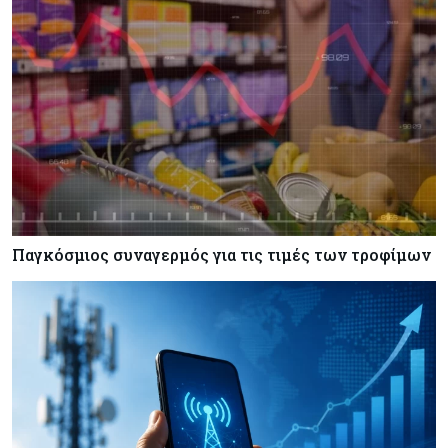
Ορμούζ
Κόσμος
07-08-2026
Ευρωπαϊκή αυτοκινητοβιομηχανία: Αναζητά
σωσίβιο στην Κίνα
Παγκόσμιος συναγερμός για τις τιμές των τροφίμων