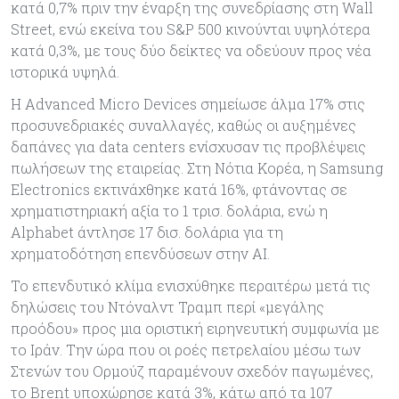
κατά 0,7% πριν την έναρξη της συνεδρίασης στη Wall
Street, ενώ εκείνα του S&P 500 κινούνται υψηλότερα
κατά 0,3%, με τους δύο δείκτες να οδεύουν προς νέα
ιστορικά υψηλά.
Η Advanced Micro Devices σημείωσε άλμα 17% στις
προσυνεδριακές συναλλαγές, καθώς οι αυξημένες
δαπάνες για data centers ενίσχυσαν τις προβλέψεις
πωλήσεων της εταιρείας. Στη Νότια Κορέα, η Samsung
Electronics εκτινάχθηκε κατά 16%, φτάνοντας σε
χρηματιστηριακή αξία το 1 τρισ. δολάρια, ενώ η
Alphabet άντλησε 17 δισ. δολάρια για τη
χρηματοδότηση επενδύσεων στην AI.
Το επενδυτικό κλίμα ενισχύθηκε περαιτέρω μετά τις
δηλώσεις του Ντόναλντ Τραμπ περί «μεγάλης
προόδου» προς μια οριστική ειρηνευτική συμφωνία με
το Ιράν. Την ώρα που οι ροές πετρελαίου μέσω των
Στενών του Ορμούζ παραμένουν σχεδόν παγωμένες,
το Brent υποχώρησε κατά 3%, κάτω από τα 107