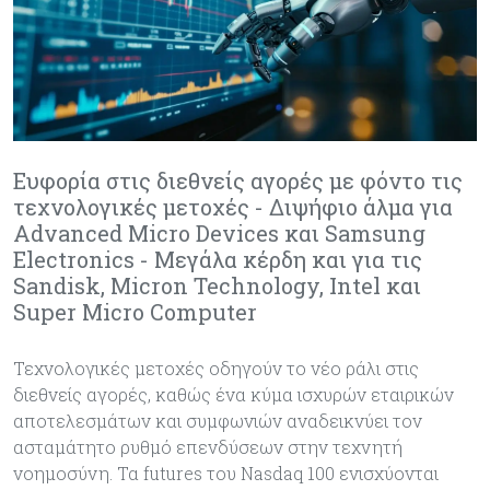
Ευφορία στις διεθνείς αγορές με φόντο τις
τεχνολογικές μετοχές - Διψήφιο άλμα για
Advanced Micro Devices και Samsung
Electronics - Μεγάλα κέρδη και για τις
Sandisk, Micron Technology, Intel και
Super Micro Computer
Τεχνολογικές μετοχές οδηγούν το νέο ράλι στις
διεθνείς αγορές, καθώς ένα κύμα ισχυρών εταιρικών
αποτελεσμάτων και συμφωνιών αναδεικνύει τον
ασταμάτητο ρυθμό επενδύσεων στην τεχνητή
νοημοσύνη. Τα futures του Nasdaq 100 ενισχύονται