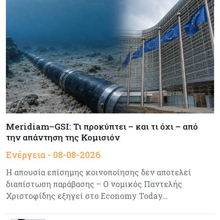
Κόσμος
07-08-2026
Τραμπ: Νέοι δασμοί 15% στο πολυπυρίτιο για
ημιαγωγούς και φωτοβολταϊκά με στόχο την
ενίσχυση της βιομηχανίας
Κύπρος
07-08-2026
Τσολάκη: Προτεραιότητα η βελτίωση της
καθημερινότητας μέσω οδικών έργων και
συγκοινωνιών
Meridiam–GSI: Τι προκύπτει – και τι όχι – από
την απάντηση της Κομισιόν
Ενέργεια
07-08-2026
Ενέργεια - 08-08-2026
Δαμιανός για GSI: Θετική εξέλιξη η είσοδος της
Meridiam - Σειρά έχει η μελέτη της ΕΤΕπ
Η απουσία επίσημης κοινοποίησης δεν αποτελεί
διαπίστωση παράβασης – Ο νομικός Παντελής
Χριστοφίδης εξηγεί στο Economy Today…
Crypto
07-08-2026
Γιατί το Bitcoin διχάζει αναλυτές και αγορά