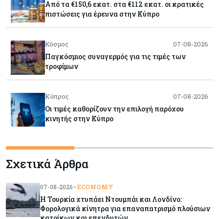
Από τα €150,6 εκατ. στα €112 εκατ. οι κρατικές
πιστώσεις για έρευνα στην Κύπρο
Κόσμος
07-08-2026
Παγκόσμιος συναγερμός για τις τιμές των
τροφίμων
Κύπρος
07-08-2026
Οι τιμές καθορίζουν την επιλογή παρόχου
κινητής στην Κύπρο
Κύπρος
07-08-2026
Σχετικά Άρθρα
34.787 νέες εγγραφές οχημάτων στο επτάμηνο
- Άνοδος 11,5% σε σχέση με πέρσι
ECONOMY
07-08-2026 •
Η Τουρκία χτυπάει Ντουμπάι και Λονδίνο:
Κόσμος
07-08-2026
Φορολογικά κίνητρα για επαναπατρισμό πλούσιων
ΕΚΤ: Αιφνιδιάστηκε από την πώληση ευρώ από
κατοίκων και επενδυτών