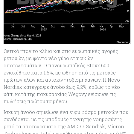
Θετικό ήταν το κλίμα και στις ευρωπαϊκές αγορές
μετοχών, με φόντο νέο γύρο εταιρικών
αποτελεσμάτων. Ο πανευρωπαϊκός Stoxx 600
ενισχύθηκε κατά 1,5%, με ώθηση από τις μετοχές
πρώτων υλών και αυτοκινητοβιομηχανιών. Η Novo
Nordisk κατέγραψε άνοδο έως 9,2%, καθώς το νέο
χάπι κατά της παχυσαρκίας Wegovy ενίσχυσε τις
πωλήσεις πρώτου τριμήνου.
Ισχυρή άνοδο σημείωσε ένα ευρύ φάσμα μετοχών που
συνδέονται με τις υποδομές τεχνητής νοημοσύνης
μετά τα αποτελέσματα της AMD. Οι Sandisk, Micron
Technology και Intel ενισχύθηκαν όλες πάνω από 5%,