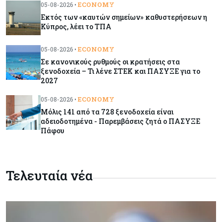
ECONOMY
05-08-2026 •
Εκτός των «καυτών σημείων» καθυστερήσεων η
Κύπρος, λέει το ΤΠΑ
Κόσμος
08-08-2026
Ποιες χώρες έχουν τα περισσότερα ρομπότ
ECONOMY
05-08-2026 •
Σε κανονικούς ρυθμούς οι κρατήσεις στα
ξενοδοχεία – Τι λένε ΣΤΕΚ και ΠΑΣΥΞΕ για το
2027
Κόσμος
08-08-2026
Κρίσιμες πρώτες ύλες: Ο ευρωπαϊκός χάρτης
ECONOMY
05-08-2026 •
και οι προκλήσεις
Μόλις 141 από τα 728 ξενοδοχεία είναι
αδειοδοτημένα - Παρεμβάσεις ζητά ο ΠΑΣΥΞΕ
Πάφου
Κόσμος
08-08-2026
Πόσα ξοδεύει ο Λευκός Οίκος – Το κόστος
λειτουργίας για προσωπικό, υποδομές και
ασφάλεια
Τελευταία νέα
Market News
08-08-2026
Baker Tilly: Στην 7η θέση παγκοσμίως στις
M&A μεσαίας αγοράς