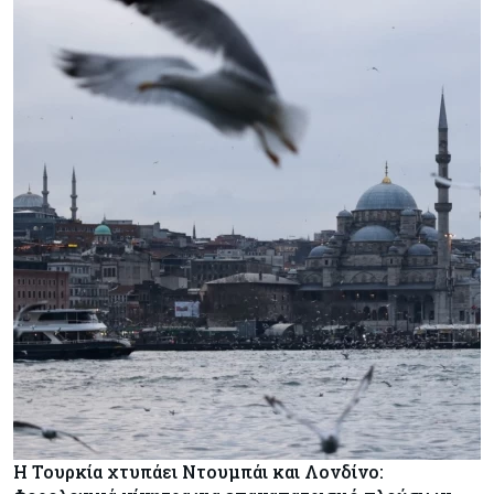
Η Τουρκία χτυπάει Ντουμπάι και Λονδίνο: