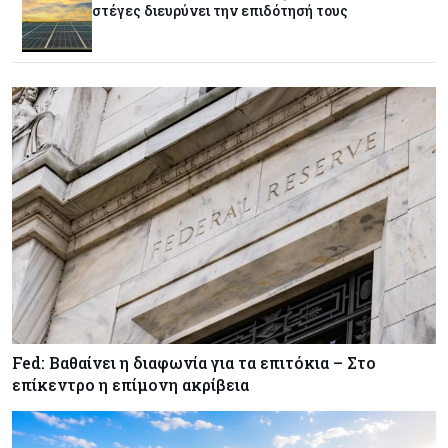
στέγες διευρύνει την επιδότησή τους
Κόσμος
07-08-2026
Παγκόσμιος συναγερμός για τις τιμές των
τροφίμων
Κύπρος
07-08-2026
Οι τιμές καθορίζουν την επιλογή παρόχου
κινητής στην Κύπρο
Κύπρος
07-08-2026
34.787 νέες εγγραφές οχημάτων στο επτάμηνο
- Άνοδος 11,5% σε σχέση με πέρσι
Fed: Βαθαίνει η διαφωνία για τα επιτόκια – Στο
Κόσμος
07-08-2026
επίκεντρο η επίμονη ακρίβεια
ΕΚΤ: Αιφνιδιάστηκε από την πώληση ευρώ από
τις ΗΠΑ