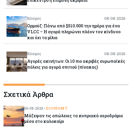
επίκεντρο η επίμονη ακρίβεια
Κόσμος
08-08-2026
Ορμούζ: Πάνω από $510.000 την ημέρα για ένα
VLCC – Η αγορά πληρώνει πλέον τον κίνδυνο
και όχι τα μίλια
Κόσμος
08-08-2026
Αγορές ακινήτων: Οι 10 πιο ακριβές ευρωπαϊκές
πόλεις για αγορά σπιτιού (πίνακας)
Κόσμος
08-08-2026
Σχετικά Άρθρα
Οι πυρκαγιές κατακαίνε την Ευρώπη, αλλά οι
ζημιές δεν είναι ασφαλισμένες
ECONOMY
06-08-2026 •
Μάζεψαν τις απώλειες τα κυπριακά αεροδρόμια
Κόσμος
08-08-2026
μέσα στο καλοκαίρι
Γιατί οι κεντρικές τράπεζες αφήνουν τις αγορές
να «παίξουν μπάλα»