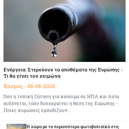
Κύπρος
08-08-2026
Πιο ισχυρό το κυπριακό διαβατήριο το 2026
Ενέργεια
08-08-2026
Meridiam–GSI: Τι προκύπτει – και τι όχι – από
την απάντηση της Κομισιόν
Ενέργεια: Στερεύουν τα αποθέματα της Ευρώπης -
Τι θα γίνει τον χειμώνα
Κόσμος
07-08-2026
Η Τουρκία χτυπάει Ντουμπάι και Λονδίνο:
Κόσμος - 08-08-2026
Φορολογικά κίνητρα για επαναπατρισμό
πλούσιων κατοίκων και επενδυτών
Όσο η τοπική ζήτηση για καύσιμα σε ΗΠΑ και Ασία
αυξάνεται, τόσο δυσχεραίνει η θέση της Ευρώπης -
Ποιες κυρώσεις εμποδίζουν…
Κύπρος
07-08-2026
Από τα €150,6 εκατ. στα €112 εκατ. οι κρατικές
πιστώσεις για έρευνα στην Κύπρο
Η χώρα με τα περισσότερα φωτοβολταϊκά στις