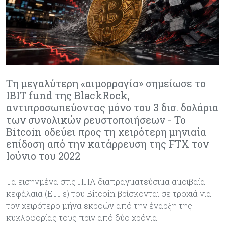
Τη μεγαλύτερη «αιμορραγία» σημείωσε το
IBIT fund της BlackRock,
αντιπροσωπεύοντας μόνο του 3 δισ. δολάρια
των συνολικών ρευστοποιήσεων - Το
Bitcoin οδεύει προς τη χειρότερη μηνιαία
επίδοση από την κατάρρευση της FTX τον
Ιούνιο του 2022
Τα εισηγμένα στις ΗΠΑ διαπραγματεύσιμα αμοιβαία
κεφάλαια (ETFs) του Bitcoin βρίσκονται σε τροχιά για
τον χειρότερο μήνα εκροών από την έναρξη της
κυκλοφορίας τους πριν από δύο χρόνια.