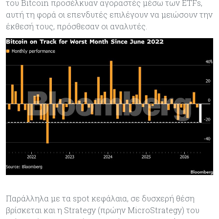
του Bitcoin προσέλκυαν αγοραστές μέσω των ETFs,
αυτή τη φορά οι επενδυτές επιλέγουν να μειώσουν την
έκθεσή τους, πρόσθεσαν οι αναλυτές.
Παράλληλα με τα spot κεφάλαια, σε δυσχερή θέση
βρίσκεται και η Strategy (πρώην MicroStrategy) του