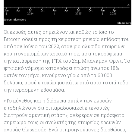
Οι εκροές αυτές σημειώνονται καθώς το ίδιο το
Bitcoin οδεύει προς τη χειρότερη μηνιαία επίδοσή του
από τον Ιούνιο του 2022, όταν μια αλυσίδα εταιρειών
κρυπτονομισμάτων χρεοκόπησε, με αποκορύφωμα
την κατάρρευση της FTX του Σαμ Μπάνκμαν-Φριντ. Το
ψηφιακό νόμισμα καταγράφει πτώση άνω του 18%
αυτόν τον μήνα, κινούμενο γύρω από τα 60.000
δολάρια, αφού υποχώρησε κάτω από αυτό το επίπεδο
την περασμένη εβδομάδα.
«Το μέγεθος και η διάρκεια αυτών των εκροών
υποδηλώνουν ότι οι παραδοσιακοί επενδυτές
διατηρούν αμυντική στάση», ανέφεραν σε πρόσφατο
σημείωμά τους οι αναλυτές της εταιρείας ερευνών
αγοράς Glassnode. Ενώ οι προηγούμενες διορθώσεις