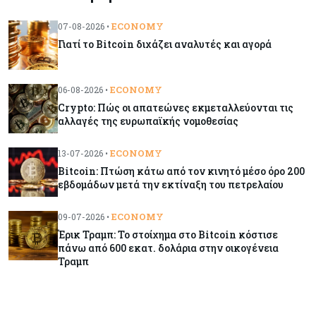
ζημιές δεν είναι ασφαλισμένες
ECONOMY
07-08-2026 •
Γιατί το Bitcoin διχάζει αναλυτές και αγορά
Κόσμος
08-08-2026
Γιατί οι κεντρικές τράπεζες αφήνουν τις αγορές
να «παίξουν μπάλα»
ECONOMY
06-08-2026 •
Crypto: Πώς οι απατεώνες εκμεταλλεύονται τις
αλλαγές της ευρωπαϊκής νομοθεσίας
Κόσμος
08-08-2026
Ποιες χώρες έχουν τα περισσότερα ρομπότ
ECONOMY
13-07-2026 •
Bitcoin: Πτώση κάτω από τον κινητό μέσο όρο 200
εβδομάδων μετά την εκτίναξη του πετρελαίου
Κόσμος
08-08-2026
Κρίσιμες πρώτες ύλες: Ο ευρωπαϊκός χάρτης
ECONOMY
09-07-2026 •
και οι προκλήσεις
Έρικ Τραμπ: Το στοίχημα στο Bitcoin κόστισε
πάνω από 600 εκατ. δολάρια στην οικογένεια
Τραμπ
Κόσμος
08-08-2026
Πόσα ξοδεύει ο Λευκός Οίκος – Το κόστος
λειτουργίας για προσωπικό, υποδομές και