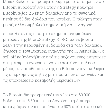
Μάικλ Σέιλορ. Το πρόσφατο κύμα ρευστοποιήσεων στο
Bitcoin πυροδοτήθηκε όταν η Strategy πούλησε
Bitcoin αξίας 2,5 εκατ. δολαρίων από τα συνολικά
περίπου 50 δισ. δολάρια που κατέχει. Η πώληση ήταν
μικρή, αλλά συμβολικά σημαντική για την αγορά.
«Προσθέτοντας πίεση, το όχημα προνομιούχων
μετοχών της MicroStrategy, STRC, έκανε βουτιά
24,67% την περασμένη εβδομάδα στα 74,57 δολάρια»,
δήλωσε ο Τόνι Σίκαμορ, αναλυτής της IG Australia. «Το
sell off καθοδηγήθηκε από τις αυξανόμενες ανησυχίες
ότι η εταιρεία ενδέχεται να χρειαστεί να πουλήσει
μέρος των αποθεμάτων της σε Bitcoin για να καλύψει
τις επερχόμενες λήξεις μετατρέψιμων ομολογιών και
τις υποχρεώσεις καταβολής μερισμάτων».
Το Bitcoin διαπραγματευόταν γύρω στα 60.000
δολάρια στις 8:30 π.μ. ώρα Λονδίνου τη Δευτέρα,
καταγράφοντας πτώση άνω του 50% από το ιστορικό