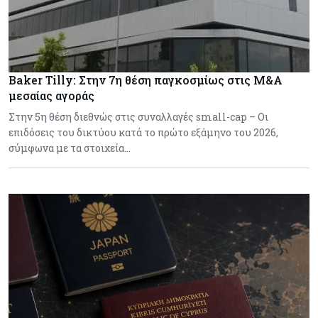
Baker Tilly: Στην 7η θέση παγκοσμίως στις M&A
μεσαίας αγοράς
Στην 5η θέση διεθνώς στις συναλλαγές small-cap – Οι
επιδόσεις του δικτύου κατά το πρώτο εξάμηνο του 2026,
σύμφωνα με τα στοιχεία…