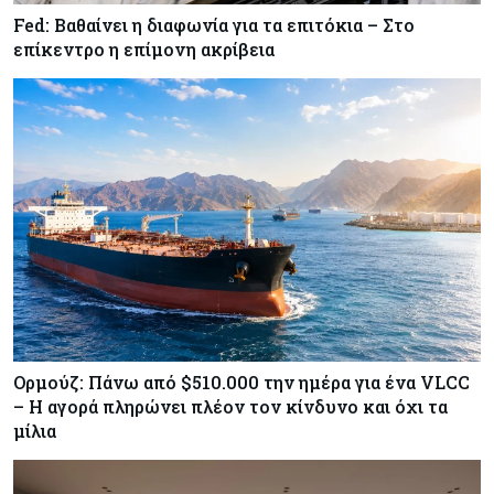
Fed: Βαθαίνει η διαφωνία για τα επιτόκια – Στο
Κόσμος
07-08-2026
επίκεντρο η επίμονη ακρίβεια
ΕΚΤ: Αιφνιδιάστηκε από την πώληση ευρώ από
τις ΗΠΑ
Κύπρος
07-08-2026
Χορηγία €10.000 για υποτροφίες σε φοιτητές του
ΤΕΠΑΚ
Ορμούζ: Πάνω από $510.000 την ημέρα για ένα VLCC
– Η αγορά πληρώνει πλέον τον κίνδυνο και όχι τα
μίλια