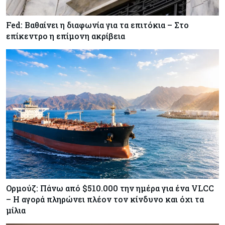
Fed: Βαθαίνει η διαφωνία για τα επιτόκια – Στο
Κόσμος
07-08-2026
επίκεντρο η επίμονη ακρίβεια
ΕΚΤ: Αιφνιδιάστηκε από την πώληση ευρώ από
τις ΗΠΑ
Κύπρος
07-08-2026
Χορηγία €10.000 για υποτροφίες σε φοιτητές του
ΤΕΠΑΚ
Ορμούζ: Πάνω από $510.000 την ημέρα για ένα VLCC
– Η αγορά πληρώνει πλέον τον κίνδυνο και όχι τα
μίλια