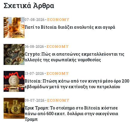
Σχετικά Άρθρα
Οι πυρκαγιές κατακαίνε την Ευρώπη, αλλά οι
ζημιές δεν είναι ασφαλισμένες
ECONOMY
07-08-2026 •
Γιατί το Bitcoin διχάζει αναλυτές και αγορά
Κόσμος
08-08-2026
Γιατί οι κεντρικές τράπεζες αφήνουν τις αγορές
να «παίξουν μπάλα»
ECONOMY
06-08-2026 •
Crypto: Πώς οι απατεώνες εκμεταλλεύονται τις
αλλαγές της ευρωπαϊκής νομοθεσίας
Κόσμος
08-08-2026
Ποιες χώρες έχουν τα περισσότερα ρομπότ
ECONOMY
13-07-2026 •
Bitcoin: Πτώση κάτω από τον κινητό μέσο όρο 200
εβδομάδων μετά την εκτίναξη του πετρελαίου
Κόσμος
08-08-2026
Κρίσιμες πρώτες ύλες: Ο ευρωπαϊκός χάρτης
ECONOMY
09-07-2026 •
και οι προκλήσεις
Έρικ Τραμπ: Το στοίχημα στο Bitcoin κόστισε
πάνω από 600 εκατ. δολάρια στην οικογένεια
Τραμπ
Κόσμος
08-08-2026
Πόσα ξοδεύει ο Λευκός Οίκος – Το κόστος