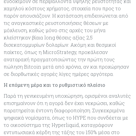
ευδοκιμούν σε περιβάλλοντα υψηλής ρευστότητας και
χαμηλού κόστους χρήματος, στοιχεία που προς το
παρόν απουσιάζουν. Η κατάσταση επιδεινώνεται από
τις αναγκαστικές ρευστοποιήσεις θέσεων με
μόχλευση, καθώς μόνο στις αρχές του μήνα
κλείστηκαν βίαια long θέσεις αξίας 2,5
δισεκατομμυρίων δολαρίων. Ακόμη και θεσμικοί
παίκτες, όπως η MicroStrategy, προκάλεσαν
αναταραχή πραγματοποιώντας την πρώτη τους
πώληση Bitcoin μετά από χρόνια, αν και προχώρησαν
σε διορθωτικές αγορές λίγες ημέρες αργότερα.
Η επόμενη μέρα και το ρυθμιστικό πλαίσιο
Παρά τη γενικευμένη υποχώρηση, ορισμένοι αναλυτές
επισημαίνουν ότι η αγορά δεν έχει νεκρώσει, καθώς
παρατηρείται έντονη διαφοροποίηση. Συγκεκριμένα
ψηφιακά νομίσματα, όπως το HYPE που συνδέεται με
το οικοσύστημα της Hyperliquid, καταγράφουν
εντυπωσιακά κέρδη της τάξης του 150% μέσα στο