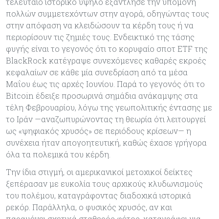
τελευταίο ιστορικό υψηλό εξάντλησε την υπομονή
πολλών συμμετεχόντων στην αγορά, οδηγώντας τους
στην απόφαση να κλειδώσουν τα κέρδη τους ή να
περιορίσουν τις ζημιές τους. Ενδεικτικό της τάσης
φυγής είναι το γεγονός ότι το κορυφαίο σποτ ETF της
BlackRock κατέγραψε συνεχόμενες καθαρές εκροές
κεφαλαίων σε κάθε μία συνεδρίαση από τα μέσα
Μαΐου έως τις αρχές Ιουνίου. Παρά το γεγονός ότι το
Bitcoin έδειξε προσωρινά σημάδια ανάκαμψης στα
τέλη Φεβρουαρίου, λόγω της γεωπολιτικής έντασης με
το Ιράν —αναζωπυρώνοντας τη θεωρία ότι λειτουργεί
ως «ψηφιακός χρυσός» σε περιόδους κρίσεων— η
συνέχεια ήταν απογοητευτική, καθώς έχασε γρήγορα
όλα τα πολεμικά του κέρδη.
Την ίδια στιγμή, οι αμερικανικοί μετοχικοί δείκτες
ξεπέρασαν με ευκολία τους αρχικούς κλυδωνισμούς
του πολέμου, καταγράφοντας διαδοχικά ιστορικά
ρεκόρ. Παράλληλα, ο φυσικός χρυσός, αν και
παραμένει σχετικά σταθερός φέτος, καταγράφει μια