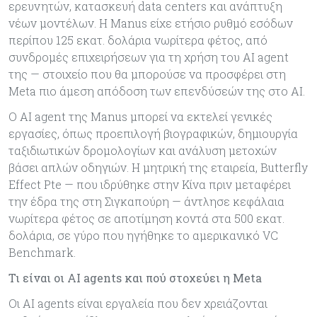
ερευνητών, κατασκευή data centers και ανάπτυξη
νέων μοντέλων. Η Manus είχε ετήσιο ρυθμό εσόδων
περίπου 125 εκατ. δολάρια νωρίτερα φέτος, από
συνδρομές επιχειρήσεων για τη χρήση του AI agent
της — στοιχείο που θα μπορούσε να προσφέρει στη
Meta πιο άμεση απόδοση των επενδύσεών της στο AI.
Ο AI agent της Manus μπορεί να εκτελεί γενικές
εργασίες, όπως προεπιλογή βιογραφικών, δημιουργία
ταξιδιωτικών δρομολογίων και ανάλυση μετοχών
βάσει απλών οδηγιών. Η μητρική της εταιρεία, Butterfly
Effect Pte — που ιδρύθηκε στην Κίνα πριν μεταφέρει
την έδρα της στη Σιγκαπούρη — άντλησε κεφάλαια
νωρίτερα φέτος σε αποτίμηση κοντά στα 500 εκατ.
δολάρια, σε γύρο που ηγήθηκε το αμερικανικό VC
Benchmark.
Τι είναι οι AI agents και πού στοχεύει η Meta
Οι AI agents είναι εργαλεία που δεν χρειάζονται