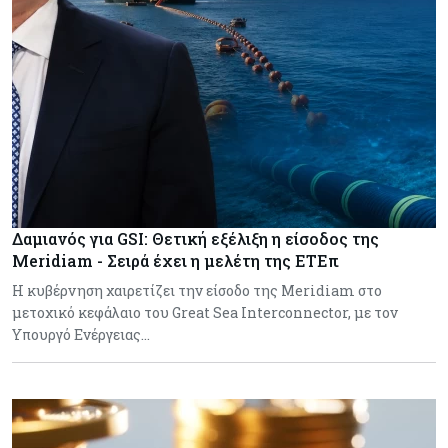
Δαμιανός για GSI: Θετική εξέλιξη η είσοδος της
Meridiam - Σειρά έχει η μελέτη της ΕΤΕπ
Η κυβέρνηση χαιρετίζει την είσοδο της Meridiam στο
μετοχικό κεφάλαιο του Great Sea Interconnector, με τον
Υπουργό Ενέργειας…