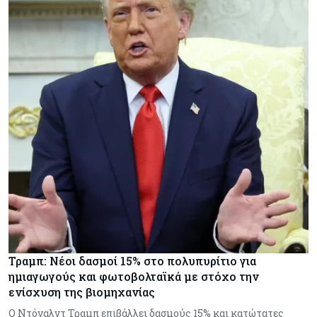
Τραμπ: Νέοι δασμοί 15% στο πολυπυρίτιο για
ημιαγωγούς και φωτοβολταϊκά με στόχο την
ενίσχυση της βιομηχανίας
Ο Ντόναλντ Τραμπ επιβάλλει δασμούς 15% και κατώτατες