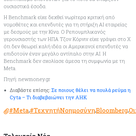
ουσιαστικά έσοδα.
Η Benchmark είχε δεχθεί νωρίτερα κριτική από
νομοθέτες και επενδυτές για τη στήριξη AI εταιρείας
με δεσμούς με την Κίνα. Ο Ρεπουμπλικανός
γερουσιαστής των ΗΠΑ Τζον Κόρνιν είχε γράψει στο X
ότι δεν θεωρεί καλή ιδέα οι Αμερικανοί επενδυτές να
επιδοτούν έναν μεγάλο αντίπαλο στην AI. Η
Benchmark δεν σχολίασε άμεσα τη συμφωνία με τη
Meta.
Πηγή: newmoney.gr
Διαβάστε επίσης:
Σε ποιους θέλει να πουλά ρεύμα η
Cyta – Τι διαβεβαιώνει την ΑΗΚ
#Meta
#ΤεχνητήΝοημοσύνη
Bloomberg
Οι
,
,
,