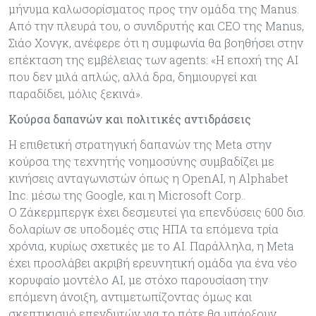
μήνυμα καλωσορίσματος προς την ομάδα της Manus.
Από την πλευρά του, ο συνιδρυτής και CEO της Manus,
Σιάο Χονγκ, ανέφερε ότι η συμφωνία θα βοηθήσει στην
επέκταση της εμβέλειας των agents: «Η εποχή της AI
που δεν μιλά απλώς, αλλά δρα, δημιουργεί και
παραδίδει, μόλις ξεκινά».
Κούρσα δαπανών και πολιτικές αντιδράσεις
Η επιθετική στρατηγική δαπανών της Meta στην
κούρσα της τεχνητής νοημοσύνης συμβαδίζει με
κινήσεις ανταγωνιστών όπως η OpenAI, η Alphabet
Inc. μέσω της Google, και η Microsoft Corp..
Ο Ζάκερμπεργκ έχει δεσμευτεί για επενδύσεις 600 δισ.
δολαρίων σε υποδομές στις ΗΠΑ τα επόμενα τρία
χρόνια, κυρίως σχετικές με το AI. Παράλληλα, η Meta
έχει προσλάβει ακριβή ερευνητική ομάδα για ένα νέο
κορυφαίο μοντέλο AI, με στόχο παρουσίαση την
επόμενη άνοιξη, αντιμετωπίζοντας όμως και
σκεπτικισμό επενδυτών για το πότε θα υπάρξουν