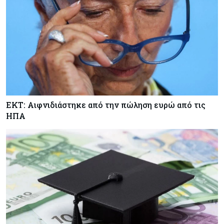
Κύπρος
07-08-2026
Πώς οι κυπριακές τράπεζες «τιμολογούν» τον
πόλεμο
Κύπρος
06-08-2026
Νέα διοικητικά συμβούλια σε Cyta, AHK και σε
άλλους ημικρατικούς ενέκρινε το ΥΣ
ΕΚΤ: Αιφνιδιάστηκε από την πώληση ευρώ από τις
ΗΠΑ
Κόσμος
06-08-2026
Μεικτά πρόσημα στη Wall Street με το βλέμμα
στις εξελίξεις στη Μ. Ανατολή
Κύπρος
06-08-2026
Ανοίγει ξανά από αύριο η οδική πρόσβαση στις
αφίξεις του αεροδρομίου Λάρνακας