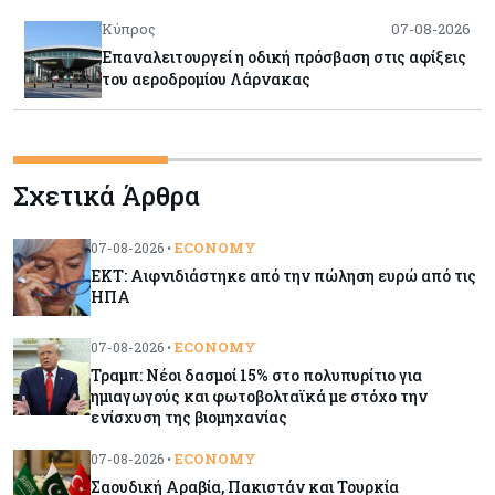
Κύπρος
07-08-2026
Επαναλειτουργεί η οδική πρόσβαση στις αφίξεις
του αεροδρομίου Λάρνακας
Εμπορεύματα
07-08-2026
Χρυσός: Καλπάζει προς την καλύτερη εβδομάδα
Σχετικά Άρθρα
από τον Ιανουάριο – Μια ανάσα από τα $4.300
ECONOMY
07-08-2026 •
Κύπρος
07-08-2026
ΕΚΤ: Αιφνιδιάστηκε από την πώληση ευρώ από τις
Συντεχνία της Cyta ζητά να ανακληθεί
ΗΠΑ
διορισμός στο νέο ΔΣ
ECONOMY
07-08-2026 •
Τραμπ: Νέοι δασμοί 15% στο πολυπυρίτιο για
Κόσμος
07-08-2026
ημιαγωγούς και φωτοβολταϊκά με στόχο την
Τραμπ: Νέοι δασμοί 15% στο πολυπυρίτιο για
ενίσχυση της βιομηχανίας
ημιαγωγούς και φωτοβολταϊκά με στόχο την
ενίσχυση της βιομηχανίας
ECONOMY
07-08-2026 •
Σαουδική Αραβία, Πακιστάν και Τουρκία