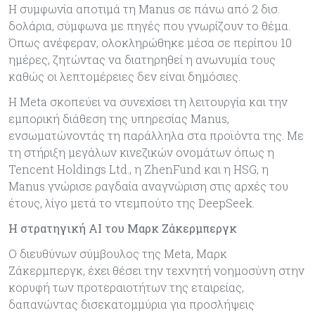
Η συμφωνία αποτιμά τη Manus σε πάνω από 2 δισ.
δολάρια, σύμφωνα με πηγές που γνωρίζουν το θέμα.
Όπως ανέφεραν, ολοκληρώθηκε μέσα σε περίπου 10
ημέρες, ζητώντας να διατηρηθεί η ανωνυμία τους
καθώς οι λεπτομέρειες δεν είναι δημόσιες.
Η Meta σκοπεύει να συνεχίσει τη λειτουργία και την
εμπορική διάθεση της υπηρεσίας Manus,
ενσωματώνοντάς τη παράλληλα στα προϊόντα της. Με
τη στήριξη μεγάλων κινεζικών ονομάτων όπως η
Tencent Holdings Ltd., η ZhenFund και η HSG, η
Manus γνώρισε ραγδαία αναγνώριση στις αρχές του
έτους, λίγο μετά το ντεμπούτο της DeepSeek.
Η στρατηγική AI του Μαρκ Ζάκερμπεργκ
Ο διευθύνων σύμβουλος της Meta, Μαρκ
Ζάκερμπεργκ, έχει θέσει την τεχνητή νοημοσύνη στην
κορυφή των προτεραιοτήτων της εταιρείας,
δαπανώντας δισεκατομμύρια για προσλήψεις