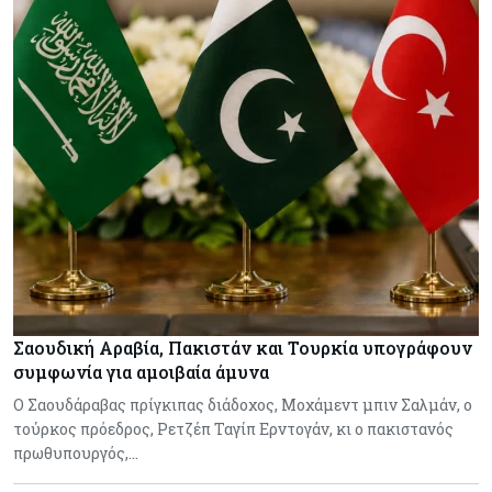
Σαουδική Αραβία, Πακιστάν και Τουρκία υπογράφουν
συμφωνία για αμοιβαία άμυνα
Ο Σαουδάραβας πρίγκιπας διάδοχος, Μοχάμεντ μπιν Σαλμάν, ο
τούρκος πρόεδρος, Ρετζέπ Ταγίπ Ερντογάν, κι ο πακιστανός
πρωθυπουργός,…