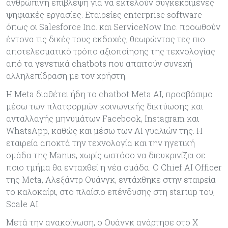
ανθρώπινη επίβλεψη για να εκτελούν συγκεκριμένες
ψηφιακές εργασίες. Εταιρείες enterprise software
όπως οι Salesforce Inc. και ServiceNow Inc. προωθούν
έντονα τις δικές τους εκδοχές, θεωρώντας τες πιο
αποτελεσματικό τρόπο αξιοποίησης της τεχνολογίας
από τα γενετικά chatbots που απαιτούν συνεχή
αλληλεπίδραση με τον χρήστη.
Η Meta διαθέτει ήδη το chatbot Meta AI, προσβάσιμο
μέσω των πλατφορμών κοινωνικής δικτύωσης και
ανταλλαγής μηνυμάτων Facebook, Instagram και
WhatsApp, καθώς και μέσω των AI γυαλιών της. Η
εταιρεία αποκτά την τεχνολογία και την ηγετική
ομάδα της Manus, χωρίς ωστόσο να διευκρινίζει σε
ποιο τμήμα θα ενταχθεί η νέα ομάδα. Ο Chief AI Officer
της Meta, Αλεξάντρ Ουάνγκ, εντάχθηκε στην εταιρεία
το καλοκαίρι, στο πλαίσιο επένδυσης στη startup του,
Scale AI.
Μετά την ανακοίνωση, ο Ουάνγκ ανάρτησε στο X