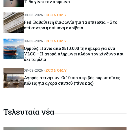
Τι θα γίνει τον χειμώνα
Γιατί οι κεντρικές τράπεζες αφήνουν τις αγορές
να «παίξουν μπάλα»
ECONOMY
08-08-2026 •
Fed: Βαθαίνει η διαφωνία για τα επιτόκια – Στο
επίκεντρο η επίμονη ακρίβεια
Κόσμος
08-08-2026
Ποιες χώρες έχουν τα περισσότερα ρομπότ
ECONOMY
08-08-2026 •
Ορμούζ: Πάνω από $510.000 την ημέρα για ένα
VLCC – Η αγορά πληρώνει πλέον τον κίνδυνο και
όχι τα μίλια
Κόσμος
08-08-2026
Κρίσιμες πρώτες ύλες: Ο ευρωπαϊκός χάρτης
ECONOMY
08-08-2026 •
και οι προκλήσεις
Αγορές ακινήτων: Οι 10 πιο ακριβές ευρωπαϊκές
πόλεις για αγορά σπιτιού (πίνακας)
Κόσμος
08-08-2026
Πόσα ξοδεύει ο Λευκός Οίκος – Το κόστος
λειτουργίας για προσωπικό, υποδομές και
ασφάλεια
Τελευταία νέα
Market News
08-08-2026