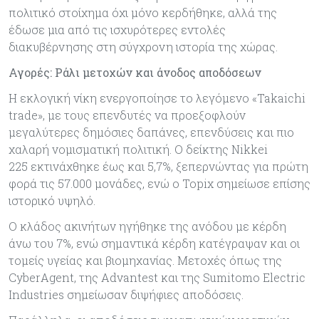
πολιτικό στοίχημα όχι μόνο κερδήθηκε, αλλά της
έδωσε μια από τις ισχυρότερες εντολές
διακυβέρνησης στη σύγχρονη ιστορία της χώρας.
Αγορές: Ράλι μετοχών και άνοδος αποδόσεων
Η εκλογική νίκη ενεργοποίησε το λεγόμενο «Takaichi
trade», με τους επενδυτές να προεξοφλούν
μεγαλύτερες δημόσιες δαπάνες, επενδύσεις και πιο
χαλαρή νομισματική πολιτική. Ο δείκτης Nikkei
225 εκτινάχθηκε έως και 5,7%, ξεπερνώντας για πρώτη
φορά τις 57.000 μονάδες, ενώ ο Topix σημείωσε επίσης
ιστορικό υψηλό.
Ο κλάδος ακινήτων ηγήθηκε της ανόδου με κέρδη
άνω του 7%, ενώ σημαντικά κέρδη κατέγραψαν και οι
τομείς υγείας και βιομηχανίας. Μετοχές όπως της
CyberAgent, της Advantest και της Sumitomo Electric
Industries σημείωσαν διψήφιες αποδόσεις.