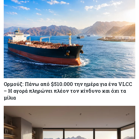
τις ΗΠΑ
Κύπρος
07-08-2026
Χορηγία €10.000 για υποτροφίες σε φοιτητές του
ΤΕΠΑΚ
Ορμούζ: Πάνω από $510.000 την ημέρα για ένα VLCC
– Η αγορά πληρώνει πλέον τον κίνδυνο και όχι τα
μίλια