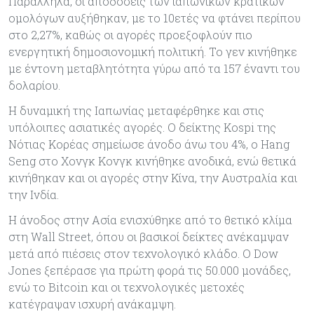
Παράλληλα, οι αποδόσεις των ιαπωνικών κρατικών
ομολόγων αυξήθηκαν, με το 10ετές να φτάνει περίπου
στο 2,27%, καθώς οι αγορές προεξοφλούν πιο
ενεργητική δημοσιονομική πολιτική. Το γεν κινήθηκε
με έντονη μεταβλητότητα γύρω από τα 157 έναντι του
δολαρίου.
Η δυναμική της Ιαπωνίας μεταφέρθηκε και στις
υπόλοιπες ασιατικές αγορές. Ο δείκτης Kospi της
Νότιας Κορέας σημείωσε άνοδο άνω του 4%, ο Hang
Seng στο Χονγκ Κονγκ κινήθηκε ανοδικά, ενώ θετικά
κινήθηκαν και οι αγορές στην Κίνα, την Αυστραλία και
την Ινδία.
Η άνοδος στην Ασία ενισχύθηκε από το θετικό κλίμα
στη Wall Street, όπου οι βασικοί δείκτες ανέκαμψαν
μετά από πιέσεις στον τεχνολογικό κλάδο. Ο Dow
Jones ξεπέρασε για πρώτη φορά τις 50.000 μονάδες,
ενώ το Bitcoin και οι τεχνολογικές μετοχές
κατέγραψαν ισχυρή ανάκαμψη.