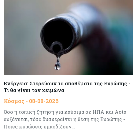
Baker Tilly: Στην 7η θέση παγκοσμίως στις
M&A μεσαίας αγοράς
Κύπρος
08-08-2026
Πιο ισχυρό το κυπριακό διαβατήριο το 2026
Ενέργεια
08-08-2026
Meridiam–GSI: Τι προκύπτει – και τι όχι – από
την απάντηση της Κομισιόν
Ενέργεια: Στερεύουν τα αποθέματα της Ευρώπης -
Τι θα γίνει τον χειμώνα
Κόσμος
07-08-2026
Κόσμος - 08-08-2026
Η Τουρκία χτυπάει Ντουμπάι και Λονδίνο:
Φορολογικά κίνητρα για επαναπατρισμό
Όσο η τοπική ζήτηση για καύσιμα σε ΗΠΑ και Ασία
πλούσιων κατοίκων και επενδυτών
αυξάνεται, τόσο δυσχεραίνει η θέση της Ευρώπης -
Ποιες κυρώσεις εμποδίζουν…
Κύπρος
07-08-2026