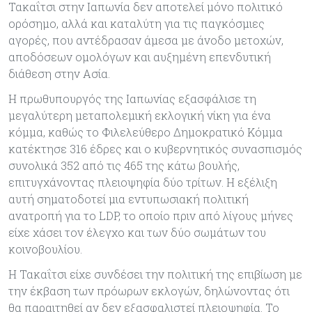
Τακαΐτσι στην Ιαπωνία δεν αποτελεί μόνο πολιτικό
ορόσημο, αλλά και καταλύτη για τις παγκόσμιες
αγορές, που αντέδρασαν άμεσα με άνοδο μετοχών,
αποδόσεων ομολόγων και αυξημένη επενδυτική
διάθεση στην Ασία.
Η πρωθυπουργός της Ιαπωνίας εξασφάλισε τη
μεγαλύτερη μεταπολεμική εκλογική νίκη για ένα
κόμμα, καθώς το Φιλελεύθερο Δημοκρατικό Κόμμα
κατέκτησε 316 έδρες και ο κυβερνητικός συνασπισμός
συνολικά 352 από τις 465 της κάτω βουλής,
επιτυγχάνοντας πλειοψηφία δύο τρίτων. Η εξέλιξη
αυτή σηματοδοτεί μια εντυπωσιακή πολιτική
ανατροπή για το LDP, το οποίο πριν από λίγους μήνες
είχε χάσει τον έλεγχο και των δύο σωμάτων του
κοινοβουλίου.
Η Τακαΐτσι είχε συνδέσει την πολιτική της επιβίωση με
την έκβαση των πρόωρων εκλογών, δηλώνοντας ότι
θα παραιτηθεί αν δεν εξασφαλιστεί πλειοψηφία. Το