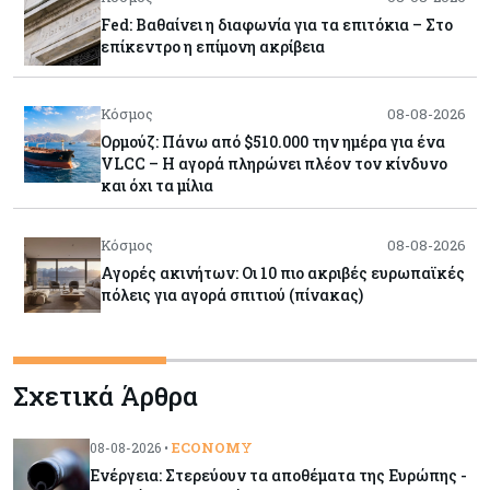
Fed: Βαθαίνει η διαφωνία για τα επιτόκια – Στο
επίκεντρο η επίμονη ακρίβεια
Κόσμος
08-08-2026
Ορμούζ: Πάνω από $510.000 την ημέρα για ένα
VLCC – Η αγορά πληρώνει πλέον τον κίνδυνο
και όχι τα μίλια
Κόσμος
08-08-2026
Αγορές ακινήτων: Οι 10 πιο ακριβές ευρωπαϊκές
πόλεις για αγορά σπιτιού (πίνακας)
Κόσμος
08-08-2026
Σχετικά Άρθρα
Οι πυρκαγιές κατακαίνε την Ευρώπη, αλλά οι
ζημιές δεν είναι ασφαλισμένες
ECONOMY
08-08-2026 •
Ενέργεια: Στερεύουν τα αποθέματα της Ευρώπης -
Κόσμος
08-08-2026