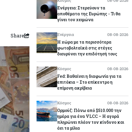
Κόσμος
08-08-2026
Ενέργεια: Στερεύουν τα
αποθέματα της Ευρώπης - Τι θα
γίνει τον χειμώνα
Ενέργεια
08-08-2026
Share
Η χώρα με τα περισσότερα
φωτοβολταϊκά στις στέγες
διευρύνει την επιδότησή τους
Κόσμος
08-08-2026
Fed: Βαθαίνει η διαφωνία για τα
επιτόκια – Στο επίκεντρο η
επίμονη ακρίβεια
Κόσμος
08-08-2026
Ορμούζ: Πάνω από $510.000 την
ημέρα για ένα VLCC – Η αγορά
πληρώνει πλέον τον κίνδυνο και
όχι τα μίλια