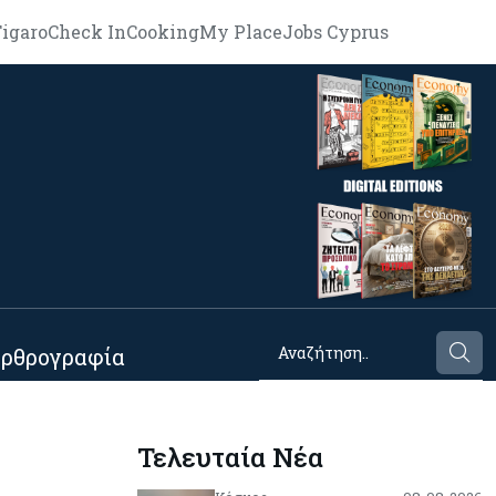
igaro
Check In
Cooking
My Place
Jobs Cyprus
ρθρογραφία
Τελευταία Νέα