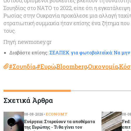
Ωστόσο, ορισμένοι βουλευτές βλέπουν τη δυνατότητ
Σουηδίας στο ΝΑΤΟ το 2022, είπε ότι η εγκατάλειψη
Ρωσίας στην Ουκρανία προκάλεσε μια αλλαγή ταχύτ
στρατιωτική συμμαχία ήταν επίσης ένα ζήτημα που ο
τους.
Πηγή: newmoney.gr
Διαβάστε επίσης:
ΣΕΑΠΕΚ για φωτοβολταϊκά: Να μην 
#Σουηδία
#Ευρώ
Bloomberg
Οικονομία
Κόσ
,
,
,
,
Σχετικά Άρθρα
ECONOMY
08-08-2026 •
08-08
Ενέργεια: Στερεύουν τα αποθέματα
Fed:
της Ευρώπης - Τι θα γίνει τον
επιτ