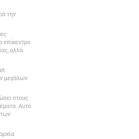
Κόσμος
08-08-2026
ρά την
Κρίσιμες πρώτες ύλες: Ο
ευρωπαϊκός χάρτης και οι
προκλήσεις
κες
ο επίκεντρο
Κόσμος
08-08-2026
ίας, αλλά
Πόσα ξοδεύει ο Λευκός Οίκος – Το
κόστος λειτουργίας για
προσωπικό, υποδομές και
μπ
ασφάλεια
ων μεγάλων
Market News
08-08-2026
δώσει στους
Baker Tilly: Στην 7η θέση
παγκοσμίως στις M&A μεσαίας
έματα. Αυτό
αγοράς
 των
Κύπρος
08-08-2026
ιαρχία
Πιο ισχυρό το κυπριακό διαβατήριο