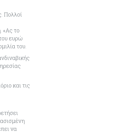
το 2026
. Πολλοί
Ενέργεια
08-08-2026
Meridiam–GSI: Τι προκύπτει – και
. «Ας το
τι όχι – από την απάντηση της
 του ευρώ
Κομισιόν
μιλία του.
Κόσμος
07-08-2026
κανδιναβικής
Η Τουρκία χτυπάει Ντουμπάι και
πηρεσίας
Λονδίνο: Φορολογικά κίνητρα για
επαναπατρισμό πλούσιων
κατοίκων και επενδυτών
όριο και τις
Κύπρος
07-08-2026
Από τα €150,6 εκατ. στα €112 εκατ.
οι κρατικές πιστώσεις για έρευνα
ρετήσει
στην Κύπρο
 βασισμένη
έπει να
Κόσμος
07-08-2026