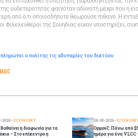
α να επιταχυνθεί η συζήτηση. Παραλληλίζοντας την έ
 της ουδετερότητας φαινόταν αδύνατη μέχρι που η ει
ερη από ό,τι οποιοσδήποτε θεωρούσε πιθανό. Η έντα
ι Φιλελεύθεροι της Σουηδίας είχαν υποστηρίξει, συχ
πληρώνει ο πολίτης τις αδυναμίες του δικτύου
μος
ECONOMY
ECONOM
-2026 •
08-08-2026 •
 Βαθαίνει η διαφωνία για τα
Ορμούζ: Πάνω από $5
όκια – Στο επίκεντρο η
ημέρα για ένα VLCC 