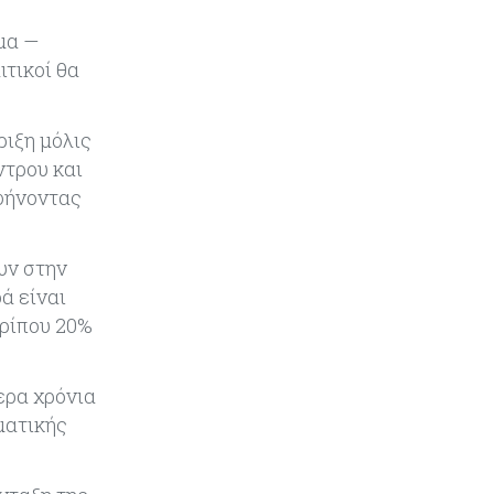
Παγκόσμιος συναγερμός για τις
τιμές των τροφίμων
μα —
τικοί θα
Κύπρος
07-08-2026
Οι τιμές καθορίζουν την επιλογή
ριξη μόλις
παρόχου κινητής στην Κύπρο
ντρου και
αφήνοντας
Κύπρος
07-08-2026
34.787 νέες εγγραφές οχημάτων
στο επτάμηνο - Άνοδος 11,5% σε
υν στην
σχέση με πέρσι
ά είναι
ερίπου 20%
Κόσμος
07-08-2026
ΕΚΤ: Αιφνιδιάστηκε από την
πώληση ευρώ από τις ΗΠΑ
ερα χρόνια
ματικής
Κύπρος
07-08-2026
Χορηγία €10.000 για υποτροφίες σε