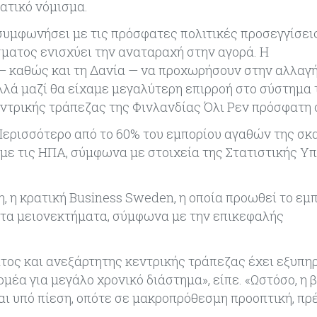
ατικό νόμισμα.
συμφωνήσει με τις πρόσφατες πολιτικές προσεγγίσεις
σματος ενισχύει την αναταραχή στην αγορά. Η
 — καθώς και τη Δανία — να προχωρήσουν στην αλλαγή
αλλά μαζί θα είχαμε μεγαλύτερη επιρροή στο σύστημα
εντρικής τράπεζας της Φινλανδίας Όλι Ρεν πρόσφατη ο
η. Περισσότερο από το 60% του εμπορίου αγαθών της σ
% με τις ΗΠΑ, σύμφωνα με στοιχεία της Στατιστικής Υ
, η κρατική Business Sweden, η οποία προωθεί το εμπ
ι τα μειονεκτήματα, σύμφωνα με την επικεφαλής
ατος και ανεξάρτητης κεντρικής τράπεζας έχει εξυπη
ομέα για μεγάλο χρονικό διάστημα», είπε. «Ωστόσο, η
ι υπό πίεση, οπότε σε μακροπρόθεσμη προοπτική, πρ