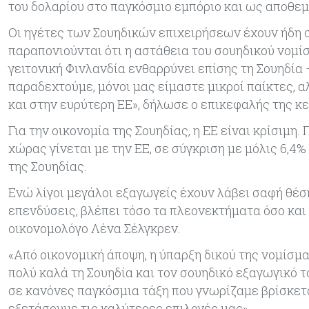
του δολαρίου στο παγκόσμιο εμπόριο και ως αποθεμ
Οι ηγέτες των Σουηδικών επιχειρήσεων έχουν ήδη 
παραπονιούνται ότι η αστάθεια του σουηδικού νομί
γειτονική Φινλανδία ενθαρρύνει επίσης τη Σουηδία
παραδεχτούμε, μόνοι μας είμαστε μικροί παίκτες, 
και στην ευρύτερη ΕΕ», δήλωσε ο επικεφαλής της κ
Για την οικονομία της Σουηδίας, η ΕΕ είναι κρίσιμ
χώρας γίνεται με την ΕΕ, σε σύγκριση με μόλις 6,4
της Σουηδίας.
Ενώ λίγοι μεγάλοι εξαγωγείς έχουν λάβει σαφή θέση
επενδύσεις, βλέπει τόσο τα πλεονεκτήματα όσο κα
οικονομολόγο Λένα Σέλγκρεν.
«Από οικονομική άποψη, η ύπαρξη δικού της νομίσμ
πολύ καλά τη Σουηδία και τον σουηδικό εξαγωγικό τ
σε κανόνες παγκόσμια τάξη που γνωρίζαμε βρίσκετα
εξετάσουμε τις καλύτερες επιλογές μας».