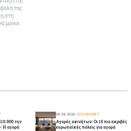
νταξη της
φοιτητές του ΤΕΠΑΚ
σβολή της
ξη στη
νά μόνοι
Y
ECONOMY
08-08-2026 •
10.000 την
Αγορές ακινήτων: Οι 10 πιο ακριβές
– Η αγορά
ευρωπαϊκές πόλεις για αγορά