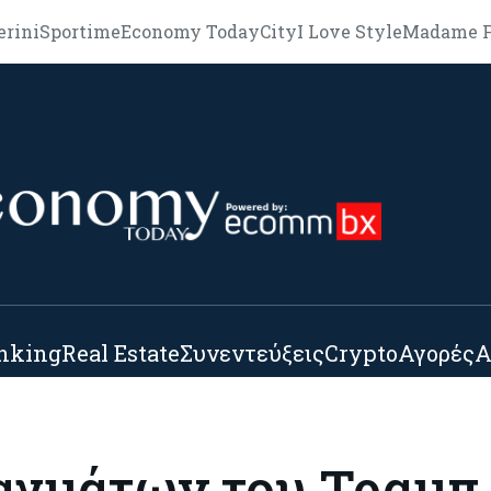
erini
Sportime
Economy Today
City
I Love Style
Madame F
nking
Real Estate
Συνεντεύξεις
Crypto
Αγορές
Α
ραγμάτων του Τραμπ