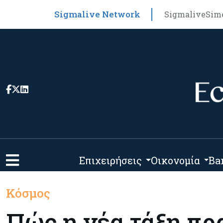
Sigmalive Network
Sigmalive
Sim
Επιχειρήσεις
Οικονομία
Ba
Κόσμος
Πώς η νέα τάξη π