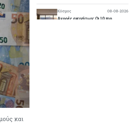
Κόσμος
08-08-2026
Αγορές ακινήτων: Οι 10 πιο
ακριβές ευρωπαϊκές πόλεις για
αγορά σπιτιού (πίνακας)
Κόσμος
08-08-2026
Οι πυρκαγιές κατακαίνε την
Ευρώπη, αλλά οι ζημιές δεν είναι
ασφαλισμένες
Κόσμος
08-08-2026
Γιατί οι κεντρικές τράπεζες
αφήνουν τις αγορές να «παίξουν
μπάλα»
Κόσμος
08-08-2026
μούς και
Ποιες χώρες έχουν τα
περισσότερα ρομπότ