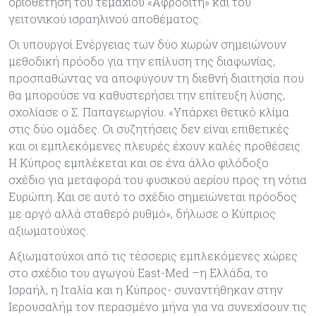
οριοθέτηση του τεμαχίου «Αφροδίτη» και του
γειτονικού ισραηλινού αποθέματος.
Οι υπουργοί Ενέργειας των δύο χωρών σημειώνουν
μεθοδική πρόοδο για την επίλυση της διαφωνίας,
προσπαθώντας να αποφύγουν τη διεθνή διαιτησία που
θα μπορούσε να καθυστερήσει την επίτευξη λύσης,
σχολίασε ο Σ. Παπαγεωργίου. «Υπάρχει θετικό κλίμα
στις δύο ομάδες. Οι συζητήσεις δεν είναι επιθετικές
και οι εμπλεκόμενες πλευρές έχουν καλές προθέσεις.
Η Κύπρος εμπλέκεται και σε ένα άλλο φιλόδοξο
σχέδιο για μεταφορά του φυσικού αερίου προς τη νότια
Ευρώπη. Και σε αυτό το σχέδιο σημειώνεται πρόοδος
με αργό αλλά σταθερό ρυθμό», δήλωσε ο Κύπριος
αξιωματούχος.
Αξιωματούχοι από τις τέσσερις εμπλεκόμενες χώρες
στο σχέδιο του αγωγού East-Med –η Ελλάδα, το
Ισραήλ, η Ιταλία και η Κύπρος- συναντήθηκαν στην
Ιερουσαλήμ τον περασμένο μήνα για να συνεχίσουν τις