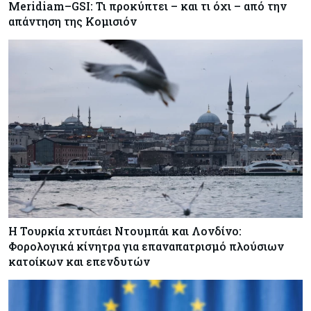
Meridiam–GSI: Τι προκύπτει – και τι όχι – από την
απάντηση της Κομισιόν
Εμπορεύματα
07-08-2026
Goldman Sachs: Το Brent θα κυμανθεί στα $80-
90/βαρέλι μέχρι να υπάρξουν εξελίξεις στη
Μέση Ανατολή
Κόσμος
07-08-2026
Σαουδική Αραβία, Πακιστάν και Τουρκία
υπογράφουν συμφωνία για αμοιβαία άμυνα
Η Τουρκία χτυπάει Ντουμπάι και Λονδίνο:
Φορολογικά κίνητρα για επαναπατρισμό πλούσιων
κατοίκων και επενδυτών