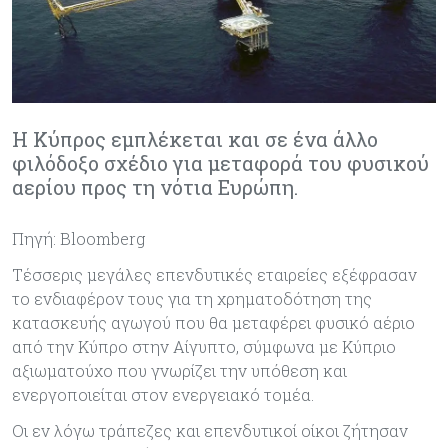
Η Κύπρος εμπλέκεται και σε ένα άλλο
φιλόδοξο σχέδιο για μεταφορά του φυσικού
αερίου προς τη νότια Ευρώπη.
Πηγή: Bloomberg
Τέσσερις μεγάλες επενδυτικές εταιρείες εξέφρασαν
το ενδιαφέρον τους για τη χρηματοδότηση της
κατασκευής αγωγού που θα μεταφέρει φυσικό αέριο
από την Κύπρο στην Αίγυπτο, σύμφωνα με Κύπριο
αξιωματούχο που γνωρίζει την υπόθεση και
ενεργοποιείται στον ενεργειακό τομέα.
Οι εν λόγω τράπεζες και επενδυτικοί οίκοι ζήτησαν