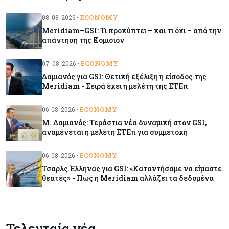
τροφίμων
ECONOMY
08-08-2026 •
Meridiam–GSI: Τι προκύπτει – και τι όχι – από την
Κύπρος
07-08-2026
απάντηση της Κομισιόν
Οι τιμές καθορίζουν την επιλογή παρόχου
κινητής στην Κύπρο
ECONOMY
07-08-2026 •
Δαμιανός για GSI: Θετική εξέλιξη η είσοδος της
Meridiam - Σειρά έχει η μελέτη της ΕΤΕπ
Κύπρος
07-08-2026
34.787 νέες εγγραφές οχημάτων στο επτάμηνο
ECONOMY
06-08-2026 •
- Άνοδος 11,5% σε σχέση με πέρσι
Μ. Δαμιανός: Τεράστια νέα δυναμική στον GSI,
αναμένεται η μελέτη ΕΤΕπ για συμμετοχή
Κόσμος
07-08-2026
ΕΚΤ: Αιφνιδιάστηκε από την πώληση ευρώ από
ECONOMY
06-08-2026 •
τις ΗΠΑ
Τσαρλς Έλληνας για GSI: «Καταντήσαμε να είμαστε
θεατές» - Πώς η Meridiam αλλάζει τα δεδομένα
Κύπρος
07-08-2026
Χορηγία €10.000 για υποτροφίες σε φοιτητές του
ΤΕΠΑΚ
Τελευταία νέα