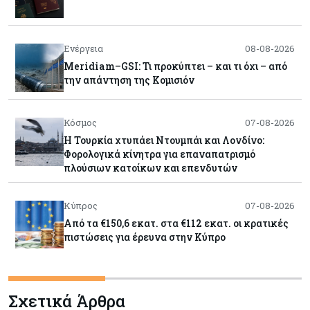
Ενέργεια
08-08-2026
Meridiam–GSI: Τι προκύπτει – και τι όχι – από
την απάντηση της Κομισιόν
Κόσμος
07-08-2026
Η Τουρκία χτυπάει Ντουμπάι και Λονδίνο:
Φορολογικά κίνητρα για επαναπατρισμό
πλούσιων κατοίκων και επενδυτών
Κύπρος
07-08-2026
Από τα €150,6 εκατ. στα €112 εκατ. οι κρατικές
πιστώσεις για έρευνα στην Κύπρο
Κόσμος
07-08-2026
Σχετικά Άρθρα
Παγκόσμιος συναγερμός για τις τιμές των