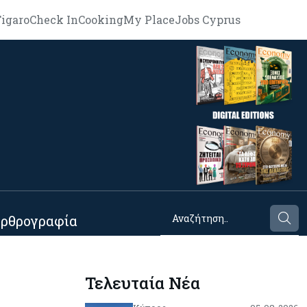
igaro
Check In
Cooking
My Place
Jobs Cyprus
ρθρογραφία
Τελευταία Νέα