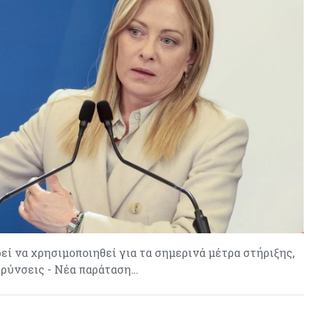
Κοινωνικής Ευημερίας
Κύπρος
05-08-2026
Ακραία ζέστη: Έως €3,8 δισ. το
κόστος για την κυπριακή
οικονομία μέχρι το 2050
εί να χρησιμοποιηθεί για τα σημερινά μέτρα στήριξης,
ρύνσεις - Νέα παράταση…