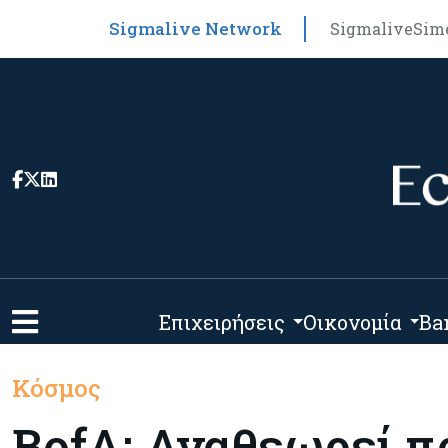
Sigmalive Network
Sigmalive
Sim
Επιχειρήσεις
Οικονομία
Ba
Κόσμος
BofA: Αναθεωρεί π