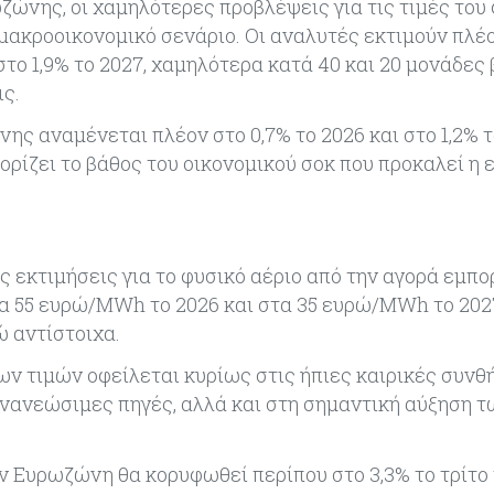
ζώνης, οι χαμηλότερες προβλέψεις για τις τιμές του
ακροοικονομικό σενάριο. Οι αναλυτές εκτιμούν πλέο
το 1,9% το 2027, χαμηλότερα κατά 40 και 20 μονάδες
ις.
ς αναμένεται πλέον στο 0,7% το 2026 και στο 1,2% τ
ορίζει το βάθος του οικονομικού σοκ που προκαλεί η 
 εκτιμήσεις για το φυσικό αέριο από την αγορά εμπ
τα 55 ευρώ/MWh το 2026 και στα 35 ευρώ/MWh το 2027
 αντίστοιχα.
ν τιμών οφείλεται κυρίως στις ήπιες καιρικές συνθή
νανεώσιμες πηγές, αλλά και στη σημαντική αύξηση τ
ν Ευρωζώνη θα κορυφωθεί περίπου στο 3,3% το τρίτο 