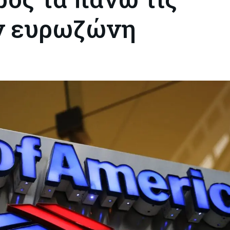
ην ευρωζώνη