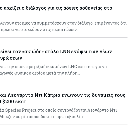
 αρχίζει ο διάλογος για τις άδειες ασθενείας στο
λώνουν έτοιμες να συμμετάσχουν στον διάλογο, επιμένοντας ότι
ς πρέπει να στοχεύουν στις περιπτώσεις…
είνει τον «σκιώδη» στόλο LNG ενόψει των νέων
κυρώσεων
ει την απόκτηση εξειδικευμένων LNG carriers για να
ξαγωγές φυσικού αερίου μετά την πλήρη…
αι Λεονάρντο Ντι Κάπριο ενώνουν τις δυνάμεις τους
θ $200 εκατ.
nix Species Project στο οποίο συνεργάζονται Λεονάρντο Ντι
 Μπέζος σε μία απροσδόκητη πρωτοβουλία