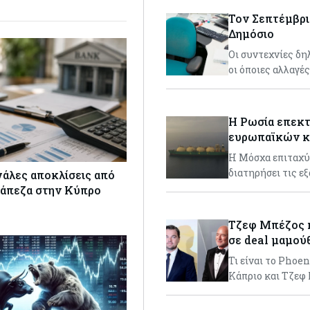
Τον Σεπτέμβριο
Δημόσιο
Οι συντεχνίες δη
οι όποιες αλλαγέ
Η Ρωσία επεκτ
ευρωπαϊκών 
Η Μόσχα επιταχύν
διατηρήσει τις ε
γάλες αποκλίσεις από
ράπεζα στην Κύπρο
Τζεφ Μπέζος κ
σε deal μαμού
Τι είναι το Phoe
Κάπριο και Τζεφ