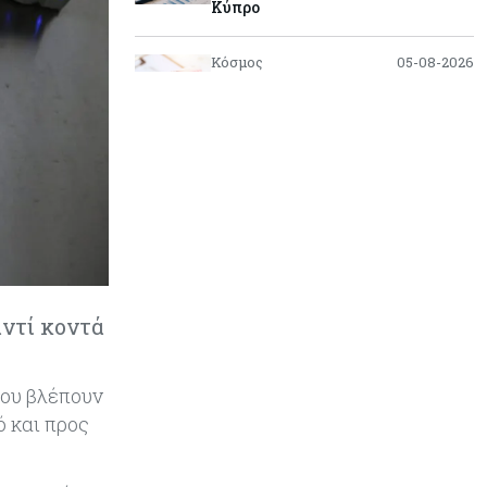
Κύπρο
Κόσμος
05-08-2026
Η Κίνα ξεκινά παγκόσμιο
φορολογικό κυνήγι – Ποιοι
μπαίνουν στο στόχαστρο
Κόσμος
05-08-2026
Χρηματιστήρια: Οι δείκτες σε
ιστορικά υψηλα – Γιατί οι
«Κασσάνδρες» βλέπουν «κλασική
φούσκα» και νέο κραχ;
αντί κοντά
Ενέργεια
05-08-2026
Ιταλία: Αξιοποιεί τη δημοσιονομική
ευελιξία της ΕΕ για επενδύσεις
ίου βλέπουν
στην ενέργεια
ό και προς
Κύπρος
05-08-2026