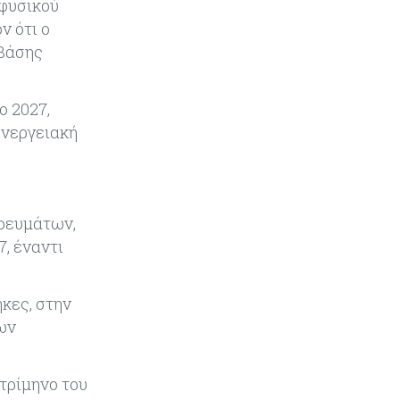
Τον Σεπτέμβριο αρχίζει ο διάλογος
 φυσικού
για τις άδειες ασθενείας στο
ν ότι ο
Δημόσιο
 βάσης
Κόσμος
05-08-2026
Η Ρωσία επεκτείνει τον «σκιώδη»
ο 2027,
στόλο LNG ενόψει των νέων
ενεργειακή
ευρωπαϊκών κυρώσεων
Κόσμος
05-08-2026
Τζεφ Μπέζος και Λεονάρντο Ντι
ορευμάτων,
Κάπριο ενώνουν τις δυνάμεις τους
, έναντι
σε deal μαμούθ $200 εκατ.
Tech
05-08-2026
κες, στην
Τεχνητή Νοημοσύνη: Η Alibaba
ων
λανσάρει το Qwen3.8-Max με
προηγμένες δυνατότητες
προγραμματισμού
τρίμηνο του