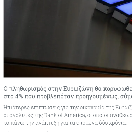
Ο πληθωρισμός στην Ευρωζώνη θα κορυφωθεί π
στο 4% που προβλεπόταν προηγουμένως, σύμ
Ηπιότερες επιπτώσεις για την οικονομία της Ευρω
οι αναλυτές της Bank of America, οι οποίοι αναθεω
τα πάνω την ανάπτυξη για τα επόμενα δύο χρόνια.