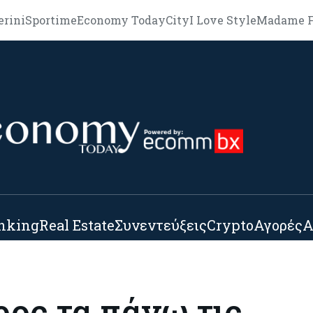
erini
Sportime
Economy Today
City
I Love Style
Madame F
nking
Real Estate
Συνεντεύξεις
Crypto
Αγορές
Α
ρος τα πάνω τις