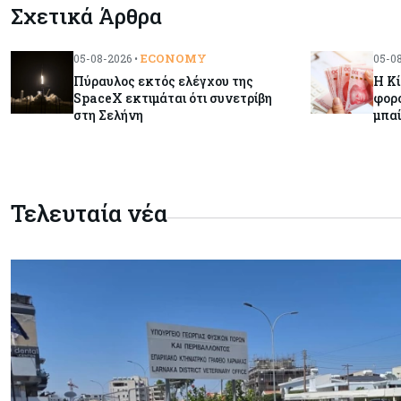
Σχετικά Άρθρα
ECONOMY
05-08-2026 •
05-08
Πύραυλος εκτός ελέγχου της
Η Κί
SpaceX εκτιμάται ότι συνετρίβη
φορο
στη Σελήνη
μπα
Τελευταία νέα