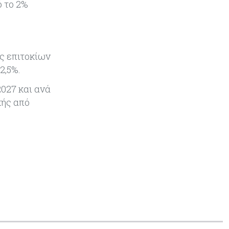
 το 2%
Κύπρος
05-08-2026
Αυξημένος κατά 3,4% ο δείκτης
κύκλου εργασιών στη βιομηχανία
το πεντάμηνο
ς επιτοκίων
Κύπρος
05-08-2026
2,5%.
640 περισσότεροι άνεργοι σε
027 και ανά
σχέση με πέρσι
κής από
Κόσμος
05-08-2026
Wall Street: Γιατί ο «Mr Big Short»
βλέπει sell off, όπως το 1987
Τουρισμός
05-08-2026
Εκτός των «καυτών σημείων»
καθυστερήσεων η Κύπρος, λέει το
ΤΠΑ