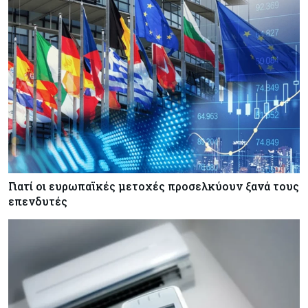
επίκεντρο η επίμονη ακρίβεια
Κόσμος
08-08-2026
Ορμούζ: Πάνω από $510.000 την ημέρα για ένα
VLCC – Η αγορά πληρώνει πλέον τον κίνδυνο
και όχι τα μίλια
Κόσμος
08-08-2026
Αγορές ακινήτων: Οι 10 πιο ακριβές ευρωπαϊκές
πόλεις για αγορά σπιτιού (πίνακας)
Γιατί οι ευρωπαϊκές μετοχές προσελκύουν ξανά τους
επενδυτές
Κόσμος
08-08-2026
Οι πυρκαγιές κατακαίνε την Ευρώπη, αλλά οι
ζημιές δεν είναι ασφαλισμένες
Κόσμος
08-08-2026
Γιατί οι κεντρικές τράπεζες αφήνουν τις αγορές
να «παίξουν μπάλα»