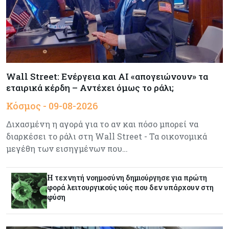
Η επενδυτική κουλτούρα που λείπει από την
Κύπρο
Τουρισμός
09-08-2026
Στη σκανδιναβική αγορά ποντάρει η Κύπρος για
περισσότερους επισκέπτες τον χειμώνα
Wall Street: Ενέργεια και AI «απογειώνουν» τα
εταιρικά κέρδη – Αντέχει όμως το ράλι;
Κόσμος
08-08-2026
Κόσμος - 09-08-2026
Ενέργεια: Στερεύουν τα αποθέματα της
Ευρώπης - Τι θα γίνει τον χειμώνα
Διχασμένη η αγορά για το αν και πόσο μπορεί να
διαρκέσει το ράλι στη Wall Street - Τα οικονομικά
μεγέθη των εισηγμένων που…
Ενέργεια
08-08-2026
Η χώρα με τα περισσότερα φωτοβολταϊκά στις
στέγες διευρύνει την επιδότησή τους
Η τεχνητή νοημοσύνη δημιούργησε για πρώτη
φορά λειτουργικούς ιούς που δεν υπάρχουν στη
φύση
Κόσμος
08-08-2026
Fed: Βαθαίνει η διαφωνία για τα επιτόκια – Στο