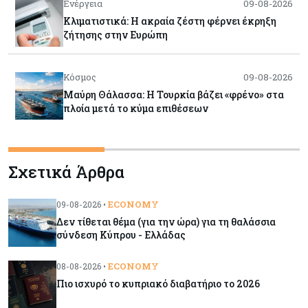
Ενέργεια
09-08-2026
Κλιματιστικά: Η ακραία ζέστη φέρνει έκρηξη
ζήτησης στην Ευρώπη
Κόσμος
09-08-2026
Μαύρη Θάλασσα: Η Τουρκία βάζει «φρένο» στα
πλοία μετά το κύμα επιθέσεων
Tech
09-08-2026
Σχετικά Άρθρα
Τεχνητή νοημοσύνη: Αλλάζει τα δεδομένα στην
επικοινωνία – Μια επικίνδυνη «τελειότητα»
ECONOMY
09-08-2026 •
Δεν τίθεται θέμα (για την ώρα) για τη θαλάσσια
Κόσμος
09-08-2026
σύνδεση Κύπρου - Ελλάδας
Ορμούζ: Το Ιράν «φρενάρει» το άνοιγμα των
Στενών – Βάζει όρους στις ΗΠΑ
ECONOMY
08-08-2026 •
Πιο ισχυρό το κυπριακό διαβατήριο το 2026
Κύπρος
09-08-2026