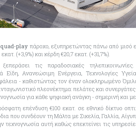
ο
quad-play
πάροχο, εξυπηρετώντας πάνω από μισό 
ατ. (+3,9%) και κέρδη €20,7 εκατ. (+31,7%).
ξεπεράσει τις παραδοσιακές τηλεπικοινωνίες
κά
Είδη
,
Α
νανεώσιμη
Ε
νέργεια,
Τ
εχνολογίες
Υ
γεί
φάλεια
-
καθιστώντας τον
έναν
ολοκληρωμένο
Ό
μι
 ανταγωνιστικό πλεονέκτημα: πελάτες και συνεργάτες
χνογνωσία
για κάθε ψηφιακή ανάγκη
-
σημερινή και με
ρόσφατη επένδυση €100 εκατ. σε εθνικό δίκτυο οπτι
ια που συνδέουν τη Μάλτα με Σικελία, Γαλλία, Αίγυπ
ην
τεχνογνωσία αυτή καθώς επεκτείνει τις υπηρεσίες