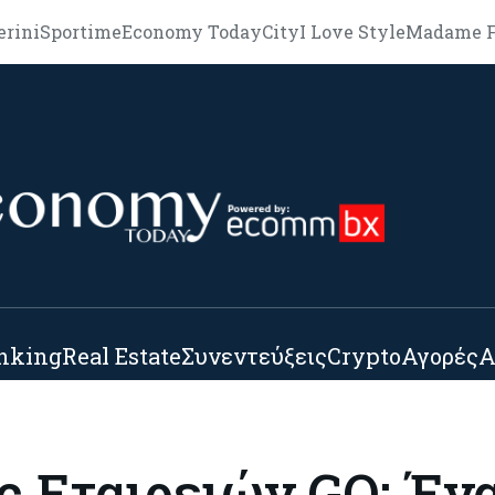
erini
Sportime
Economy Today
City
I Love Style
Madame F
nking
Real Estate
Συνεντεύξεις
Crypto
Αγορές
Α
ς Εταιρειών GO: Έν