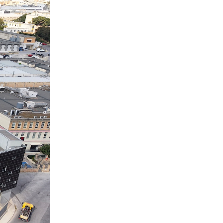
Κόσμος
06-08-2026
Μεικτά πρόσημα στη Wall Street
με το βλέμμα στις εξελίξεις στη Μ.
Ανατολή
Κύπρος
06-08-2026
Ανοίγει ξανά από αύριο η οδική
πρόσβαση στις αφίξεις του
αεροδρομίου Λάρνακας
Ενέργεια
06-08-2026
Μ. Δαμιανός: Τεράστια νέα
δυναμική στον GSI, αναμένεται η
μελέτη ΕΤΕπ για συμμετοχή
Κόσμος
06-08-2026
Saudi Aramco: Μειώνει την τιμή
του πετρελαίου για την Ασία εν