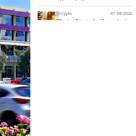
Crypto
07-08-2026
Γιατί το Bitcoin διχάζει αναλυτές
και αγορά
Ελλάδα
07-08-2026
Καλπάζουν τα Airbnb στην
Ελλάδα - Σχεδόν sold out τα νησιά
Εμπορεύματα
07-08-2026
Goldman Sachs: Το Brent θα
κυμανθεί στα $80-90/βαρέλι μέχρι
να υπάρξουν εξελίξεις στη Μέση
Ανατολή
Κόσμος
07-08-2026
Σαουδική Αραβία, Πακιστάν και
Τουρκία υπογράφουν συμφωνία