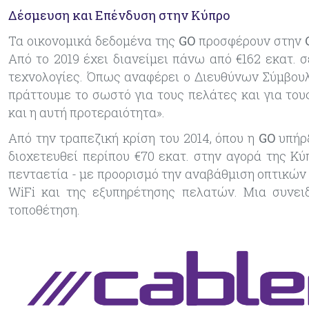
Δέσμευση και Επένδυση στην Κύπρο
Τα
οικονομικ
ά δεδομένα
της
GO
προσφέρ
ουν
στην
Α
πό το 2019 έχει διανείμει πάνω από €162 εκατ. 
τεχνολογίες. Όπως αναφέρει ο Διευθύνων
Σύμβουλ
πράττουμε το σωστό για τους πελάτες και για του
και η αυτή προτεραιότητα».
Από την τραπεζική κρίση του 2014, όπου η
GO
υπήρξ
διοχετευθεί περίπου €70 εκατ. στην αγορά
της Κύ
πενταετία
-
με προορισμό την αναβάθμιση οπτικών ι
WiFi και της εξυπηρέτησης πελατών.
Μια σ
υνει
τοποθέτηση.