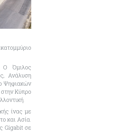
μέσω εξελίξεων στο Ορμούζ
Κύπρος
06-08-2026
Πιάνει δουλειά ο Κυπριακός
Οργανισμός Ανάπτυξης
Επιχειρήσεων – Διορίστηκε το δ.σ.,
ενεργοποιήθηκε ο νόμος
εκατομμύριο
Κόσμος
06-08-2026
. Ο Όμιλος
Warner Bros: "Φρένο" στα έσοδα
ας,
Α
νάλυση
εξαιτίας των κινηματογραφικών
επιδόσεων και της απουσίας του
λο
Ψ
ηφιακών
NBA
 στην Κύπρο
λλοντική.
Banking
06-08-2026
κής ίνας με
Commerzbank: Η Όρλοπ αλλάζει
στάση απέναντι στη UniCredit
το και Ασία.
ενόψει κρίσιμων
 Gigabit σε
διαπραγματεύσεων