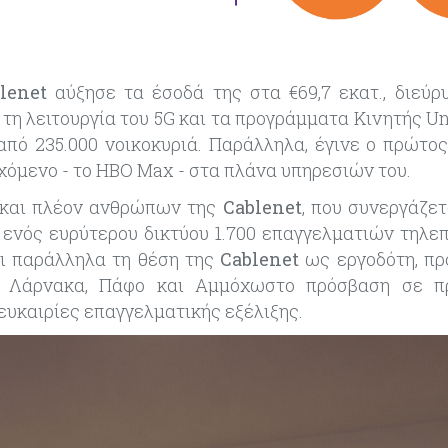
lenet
αύξησε τα έσοδά της στα €69,7 εκατ., διεύρ
τη λειτουργία του 5G και τα προγράμματα
Κινητής
Un
από 235.000 νοικοκυριά. Παράλληλα, έγινε ο πρώτο
εχόμενο
-
το HBO Max
-
στα πλάνα υπηρεσιών
του.
 και πλέον ανθρώπων της
Cablenet
, που συνεργάζετ
ς ενός ευρύτερου δικτύου 1.700 επαγγελματιών τηλε
ει παράλληλα τη θέση της
Cablenet
ως εργοδότη, π
, Λάρνακα, Πάφο και Αμμόχωστο πρόσβαση σε π
 ευκαιρίες επαγγελματικής εξέλιξης.