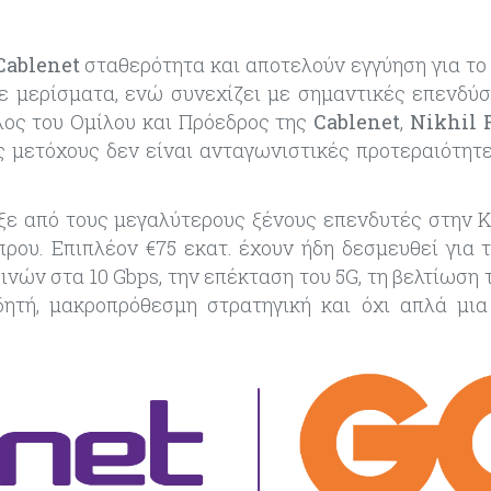
Cablenet
σταθερότητα
και αποτελούν εγγύηση για το
σε μερίσματα,
ενώ συνεχίζει
με σημαντικές επενδύσ
ος του Ομίλου και Πρόεδρος της
Cablenet
,
Nikhil P
ς μετόχους δεν είναι ανταγωνιστικές προτεραιότητε
ε από τους μεγαλύτερους ξένους επενδυτές στ
ην 
πρου
. Επιπλέον €75 εκατ. έχουν ήδη δεσμευθεί για 
νών στα 10 Gbps, την επέκταση του 5G, τη βελτίωση 
δητή, μακροπρόθεσμη στρατηγική
και όχι απλά μι