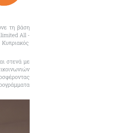
υνε τη βάση
limited
All
-
ς Kυπριακός
αι στενά με
πικοινωνιών
ροσφέροντας
ρογράμματα