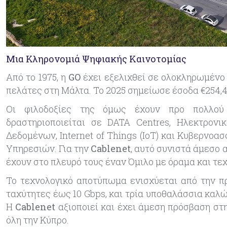
Μια Κληρονομιά Ψηφιακής Καινοτομίας
Από το 1975, η
GO
έχει εξελιχθεί σε ολοκληρωμέν
πελάτες στη Μάλτα. Το 2025 σημείωσε έσοδα €254,4 εκ
Οι φιλοδοξίες της όμως έχουν προ πολλού 
δραστηριοποιείται σε DATA Centres,
Η
λεκτρονι
Δ
εδομένων, Internet of Things (IoT) και
Κ
υβερνοασ
Υ
πηρεσιών. Για την
Cablenet
, αυτό συνιστά άμεσο
έχουν στο πλευρό τους έναν Όμιλο με όραμα και
τε
Το τεχνολογικό αποτύπωμα ενισχύεται από
την
π
ταχύτητες έως 10 Gbps, και τρία υποθαλάσσια καλώδ
Η
Cablenet
αξιοποιεί και έχει άμεση πρόσβαση στ
όλη την Κύπρο.