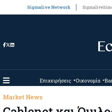
Sigmalive Network
Sigmalive
Sim
Επιχειρήσεις
Οικονομία
Ba
Market News
Cablenet και Όμιλο