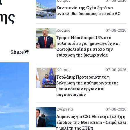
Κύπρος
07-08-2026
Συντεχνία της Cyta ζητά να
της
ανακληθεί διορισμός στο νέο ΔΣ
Κόσμος
07-08-2026
Τραμπ: Νέοι δασμοί 15% στο
πολυπυρίτιο για ημιαγωγούς και
φωτοβολταϊκά με στόχο την
Share
ενίσχυση της βιομηχανίας
Κύπρος
07-08-2026
Τσολάκη: Προτεραιότητα η
βελτίωση της καθημερινότητας
μέσω οδικών έργων και
συγκοινωνιών
Ενέργεια
07-08-2026
Δαμιανός για GSI: Θετική εξέλιξη η
είσοδος της Meridiam - Σειρά έχει
η μελέτη της ΕΤΕπ