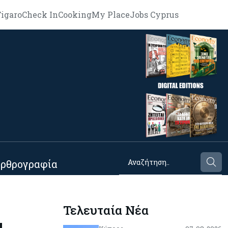
igaro
Check In
Cooking
My Place
Jobs Cyprus
ρθρογραφία
Τελευταία Νέα
α