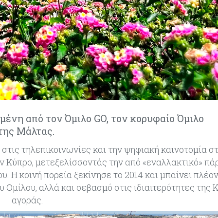
ένη από τον Όμιλο GO, τον κορυφαίο Όμιλο
της Μάλτας.
 στις τηλεπικοινωνίες και την ψηφιακή καινοτομία σ
την Κύπρο, μετεξελίσσοντάς την από «εναλλακτικό» πά
. Η κοινή πορεία ξεκίνησε το 2014 και μπαίνει πλέο
 Ομίλου, αλλά και σεβασμό στις ιδιαιτερότητες της 
αγοράς.