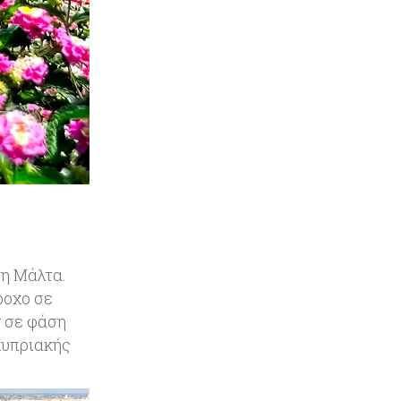
για αμοιβαία άμυνα
Εμπορεύματα
07-08-2026
Πετρέλαιο: Πιάνει και πάλι τα 83
δολάρια το Brent μετά το σχέδιο
του Ιράν για τα Στενά του Ορμούζ
Κόσμος
07-08-2026
Ευρωπαϊκή αυτοκινητοβιομηχανία:
Αναζητά σωσίβιο στην Κίνα
Κύπρος
07-08-2026
Πώς οι κυπριακές τράπεζες
τη Μάλτα.
«τιμολογούν» τον πόλεμο
ροχο σε
ν σε φάση
Κύπρος
06-08-2026
Κυπριακής
Νέα διοικητικά συμβούλια σε Cyta,
AHK και σε άλλους ημικρατικούς
ενέκρινε το ΥΣ