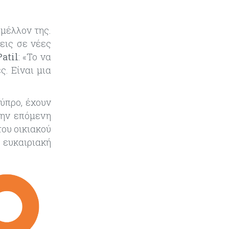
Κόσμος
06-08-2026
«Spider-Man: Brand New Day»:
 μέλλον της.
Έφτασε το 1 δισ. εισπράξεις σε
εις σε νέες
μόλις 6 ημέρες
atil
: «Το να
ς. Είναι μ
ι
α
Κύπρο
, έχουν
την επόμενη
του οικιακού
α
ευκαιριακή