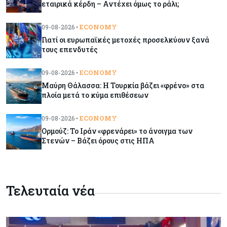
εταιρικά κέρδη – Αντέχει όμως το ράλι;
Ορμούζ: Το Ιράν «φρενάρει» το άνοιγμα των
Στενών – Βάζει όρους στις ΗΠΑ
ECONOMY
09-08-2026 •
Γιατί οι ευρωπαϊκές μετοχές προσελκύουν ξανά
τους επενδυτές
Κύπρος
09-08-2026
Δεν τίθεται θέμα (για την ώρα) για τη θαλάσσια
ECONOMY
09-08-2026 •
σύνδεση Κύπρου - Ελλάδας
Μαύρη Θάλασσα: Η Τουρκία βάζει «φρένο» στα
πλοία μετά το κύμα επιθέσεων
Κόσμος
09-08-2026
Golden Fleet: Τα νέα θωρηκτά του Τραμπ που
ECONOMY
09-08-2026 •
προκαλούν αντιδράσεις και ο λογαριασμός –
Ορμούζ: Το Ιράν «φρενάρει» το άνοιγμα των
μαμούθ
Στενών – Βάζει όρους στις ΗΠΑ
Κόσμος
09-08-2026
Ποιες πόλεις χτίζουν τους περισσότερους
Τελευταία νέα
ουρανοξύστες
Κόσμος
09-08-2026