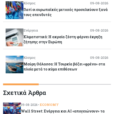
Κόσμος
09-08-2026
Γιατί οι ευρωπαϊκές μετοχές προσελκύουν ξανά
τους επενδυτές
Ενέργεια
09-08-2026
Κλιματιστικά: Η ακραία ζέστη φέρνει έκρηξη
ζήτησης στην Ευρώπη
Κόσμος
09-08-2026
Μαύρη Θάλασσα: Η Τουρκία βάζει «φρένο» στα
πλοία μετά το κύμα επιθέσεων
Tech
09-08-2026
Σχετικά Άρθρα
Τεχνητή νοημοσύνη: Αλλάζει τα δεδομένα στην
επικοινωνία – Μια επικίνδυνη «τελειότητα»
ECONOMY
09-08-2026 •
Wall Street: Ενέργεια και AI «απογειώνουν» τα
Κόσμος
09-08-2026