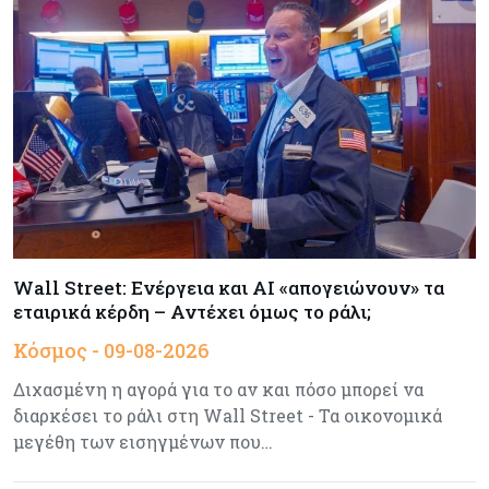
Πώς οι big tech εκτόξευσαν την
κεφαλαιοποίηση του Nasdaq 100 κατά $3,5 τρισ.
Αρθρογραφία
09-08-2026
Η επενδυτική κουλτούρα που λείπει από την
Κύπρο
Τουρισμός
09-08-2026
Στη σκανδιναβική αγορά ποντάρει η Κύπρος για
περισσότερους επισκέπτες τον χειμώνα
Wall Street: Ενέργεια και AI «απογειώνουν» τα
εταιρικά κέρδη – Αντέχει όμως το ράλι;
Κόσμος
08-08-2026
Κόσμος - 09-08-2026
Ενέργεια: Στερεύουν τα αποθέματα της
Ευρώπης - Τι θα γίνει τον χειμώνα
Διχασμένη η αγορά για το αν και πόσο μπορεί να
διαρκέσει το ράλι στη Wall Street - Τα οικονομικά
μεγέθη των εισηγμένων που…
Ενέργεια
08-08-2026
Η χώρα με τα περισσότερα φωτοβολταϊκά στις