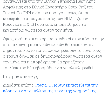
οργανώνεται υπό την Εθνική Υπηρεσία Πυρηνικής
Ασφάλειας στο Εθνικό Εργαστήριο Όουκ Ριτζ του
Τενεσί. Το CNN ανέφερε προηγουμένως ότι οι
κορυφαίοι διαπραγματευτές των ΗΠΑ, Τζάρεντ
Κούσνερ και Στιβ Γουίτκοφ, επισκέφθηκαν το
εργαστήριο νωρίτερα αυτόν τον μήνα.
Όμως, ακόμη και οι κορυφαίοι ειδικοί στον κόσμο στην
απομάκρυνση πυρηνικών υλικών θα χρειάζονταν
σημαντικό χρόνο για να ολοκληρώσουν το έργο τους —
ο Τραμπ δήλωσε σε δημοσιογράφους νωρίτερα αυτόν
τον μήνα ότι η απομάκρυνση θα χρειαζόταν
τουλάχιστον δύο εβδομάδες για να ολοκληρωθεί.
Πηγή: newmoney.gr
Διαβάστε επίσης:
Ρωσία: Ο Πούτιν εμπιστεύεται την
κόρη του για το μέλλον της τεχνητής νοημοσύνης