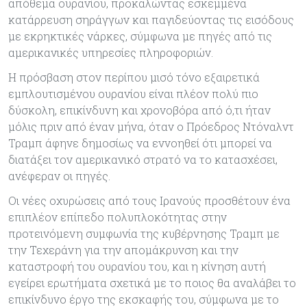
απόθεμα ουρανίου, προκαλώντας εσκεμμένα
κατάρρευση σηράγγων και παγιδεύοντας τις εισόδους
με εκρηκτικές νάρκες, σύμφωνα με πηγές από τις
αμερικανικές υπηρεσίες πληροφοριών.
Η πρόσβαση στον περίπου μισό τόνο εξαιρετικά
εμπλουτισμένου ουρανίου είναι πλέον πολύ πιο
δύσκολη, επικίνδυνη και χρονοβόρα από ό,τι ήταν
μόλις πριν από έναν μήνα, όταν ο Πρόεδρος Ντόναλντ
Τραμπ άφηνε δημοσίως να εννοηθεί ότι μπορεί να
διατάξει τον αμερικανικό στρατό να το κατασχέσει,
ανέφεραν οι πηγές.
Οι νέες οχυρώσεις από τους Ιρανούς προσθέτουν ένα
επιπλέον επίπεδο πολυπλοκότητας στην
προτεινόμενη συμφωνία της κυβέρνησης Τραμπ με
την Τεχεράνη για την απομάκρυνση και την
καταστροφή του ουρανίου του, και η κίνηση αυτή
εγείρει ερωτήματα σχετικά με το ποιος θα αναλάβει το
επικίνδυνο έργο της εκσκαφής του, σύμφωνα με το