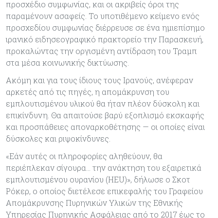
προσχέδιο συμφωνίας, και οι ακριβείς όροι της
παραμένουν ασαφείς. Το υποτιθέμενο κείμενο ενός
προσχεδίου συμφωνίας διέρρευσε σε ένα ημιεπίσημο
ιρανικό ειδησεογραφικό πρακτορείο την Παρασκευή,
προκαλώντας την οργισμένη αντίδραση του Τραμπ
στα μέσα κοινωνικής δικτύωσης.
Ακόμη και για τους ίδιους τους Ιρανούς, ανέφεραν
αρκετές από τις πηγές, η απομάκρυνση του
εμπλουτισμένου υλικού θα ήταν πλέον δύσκολη και
επικίνδυνη. Θα απαιτούσε βαρύ εξοπλισμό εκσκαφής
και προσπάθειες αποναρκοθέτησης — οι οποίες είναι
δύσκολες και ριψοκίνδυνες.
«Εάν αυτές οι πληροφορίες αληθεύουν, θα
περιέπλεκαν σίγουρα… την ανάκτηση του εξαιρετικά
εμπλουτισμένου ουρανίου (HEU)», δήλωσε ο Σκοτ
Ρόκερ, ο οποίος διετέλεσε επικεφαλής του Γραφείου
Απομάκρυνσης Πυρηνικών Υλικών της Εθνικής
Υπηρεσίας Πυρηνικής Ασφάλειας από το 2017 έως το