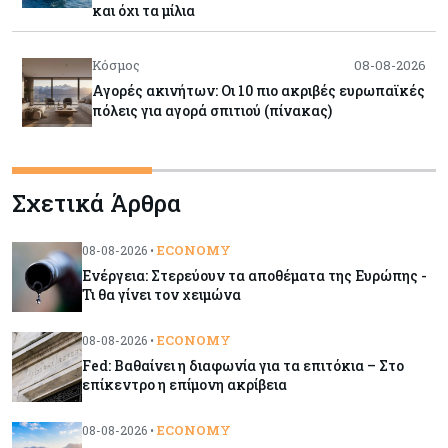
και όχι τα μίλια
Κόσμος
08-08-2026
Αγορές ακινήτων: Οι 10 πιο ακριβές ευρωπαϊκές
πόλεις για αγορά σπιτιού (πίνακας)
Κόσμος
08-08-2026
Σχετικά Άρθρα
Οι πυρκαγιές κατακαίνε την Ευρώπη, αλλά οι
ζημιές δεν είναι ασφαλισμένες
ECONOMY
08-08-2026 •
Ενέργεια: Στερεύουν τα αποθέματα της Ευρώπης -
Κόσμος
08-08-2026
Τι θα γίνει τον χειμώνα
Γιατί οι κεντρικές τράπεζες αφήνουν τις αγορές
να «παίξουν μπάλα»
ECONOMY
08-08-2026 •
Fed: Βαθαίνει η διαφωνία για τα επιτόκια – Στο
επίκεντρο η επίμονη ακρίβεια
Κόσμος
08-08-2026
Ποιες χώρες έχουν τα περισσότερα ρομπότ
ECONOMY
08-08-2026 •