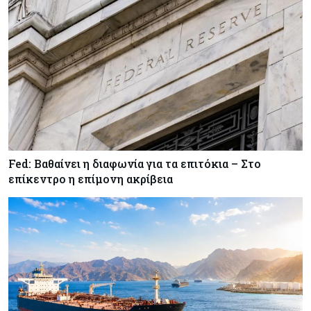
Κύπρος
07-08-2026
Οι τιμές καθορίζουν την επιλογή παρόχου
κινητής στην Κύπρο
Κύπρος
07-08-2026
34.787 νέες εγγραφές οχημάτων στο επτάμηνο
- Άνοδος 11,5% σε σχέση με πέρσι
Fed: Βαθαίνει η διαφωνία για τα επιτόκια – Στο
Κόσμος
07-08-2026
επίκεντρο η επίμονη ακρίβεια
ΕΚΤ: Αιφνιδιάστηκε από την πώληση ευρώ από
τις ΗΠΑ
Κύπρος
07-08-2026
Χορηγία €10.000 για υποτροφίες σε φοιτητές του
ΤΕΠΑΚ