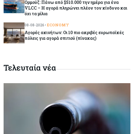
Ορμούζ: Πάνω από $510.000 την ημέρα για ένα
VLCC – Η αγορά πληρώνει πλέον τον κίνδυνο και
όχι τα μίλια
Κόσμος
08-08-2026
Κρίσιμες πρώτες ύλες: Ο ευρωπαϊκός χάρτης
ECONOMY
08-08-2026 •
και οι προκλήσεις
Αγορές ακινήτων: Οι 10 πιο ακριβές ευρωπαϊκές
πόλεις για αγορά σπιτιού (πίνακας)
Κόσμος
08-08-2026
Πόσα ξοδεύει ο Λευκός Οίκος – Το κόστος
λειτουργίας για προσωπικό, υποδομές και
ασφάλεια
Τελευταία νέα
Market News
08-08-2026
Baker Tilly: Στην 7η θέση παγκοσμίως στις
M&A μεσαίας αγοράς
Κύπρος
08-08-2026
Πιο ισχυρό το κυπριακό διαβατήριο το 2026