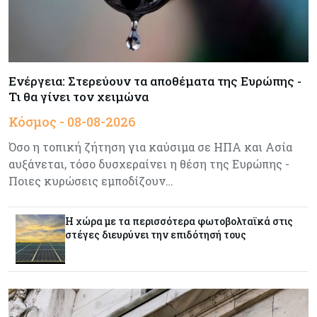
Ενέργεια
08-08-2026
Meridiam–GSI: Τι προκύπτει – και τι όχι – από
την απάντηση της Κομισιόν
Ενέργεια: Στερεύουν τα αποθέματα της Ευρώπης -
Τι θα γίνει τον χειμώνα
Κόσμος
07-08-2026
Κόσμος - 08-08-2026
Η Τουρκία χτυπάει Ντουμπάι και Λονδίνο:
Φορολογικά κίνητρα για επαναπατρισμό
Όσο η τοπική ζήτηση για καύσιμα σε ΗΠΑ και Ασία
πλούσιων κατοίκων και επενδυτών
αυξάνεται, τόσο δυσχεραίνει η θέση της Ευρώπης -
Ποιες κυρώσεις εμποδίζουν…
Κύπρος
07-08-2026
Από τα €150,6 εκατ. στα €112 εκατ. οι κρατικές
πιστώσεις για έρευνα στην Κύπρο
Η χώρα με τα περισσότερα φωτοβολταϊκά στις
στέγες διευρύνει την επιδότησή τους
Κόσμος
07-08-2026
Παγκόσμιος συναγερμός για τις τιμές των
τροφίμων