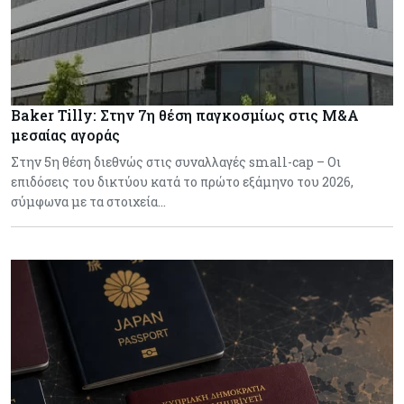
Baker Tilly: Στην 7η θέση παγκοσμίως στις M&A
μεσαίας αγοράς
Στην 5η θέση διεθνώς στις συναλλαγές small-cap – Οι
επιδόσεις του δικτύου κατά το πρώτο εξάμηνο του 2026,
σύμφωνα με τα στοιχεία…