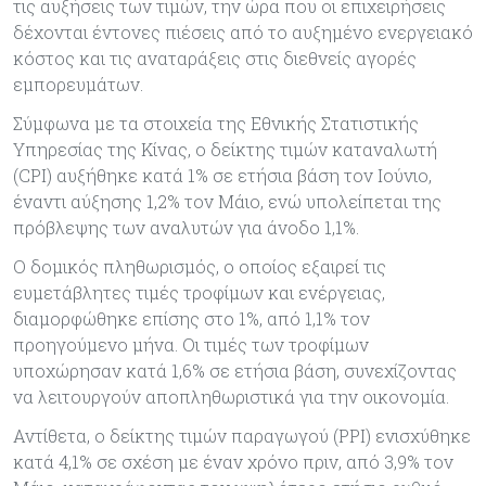
τις αυξήσεις των τιμών, την ώρα που οι επιχειρήσεις
δέχονται έντονες πιέσεις από το αυξημένο ενεργειακό
κόστος και τις αναταράξεις στις διεθνείς αγορές
εμπορευμάτων.
Σύμφωνα με τα στοιχεία της Εθνικής Στατιστικής
Υπηρεσίας της Κίνας, ο δείκτης τιμών καταναλωτή
(CPI) αυξήθηκε κατά 1% σε ετήσια βάση τον Ιούνιο,
έναντι αύξησης 1,2% τον Μάιο, ενώ υπολείπεται της
πρόβλεψης των αναλυτών για άνοδο 1,1%.
Ο δομικός πληθωρισμός, ο οποίος εξαιρεί τις
ευμετάβλητες τιμές τροφίμων και ενέργειας,
διαμορφώθηκε επίσης στο 1%, από 1,1% τον
προηγούμενο μήνα. Οι τιμές των τροφίμων
υποχώρησαν κατά 1,6% σε ετήσια βάση, συνεχίζοντας
να λειτουργούν αποπληθωριστικά για την οικονομία.
Αντίθετα, ο δείκτης τιμών παραγωγού (PPI) ενισχύθηκε
κατά 4,1% σε σχέση με έναν χρόνο πριν, από 3,9% τον