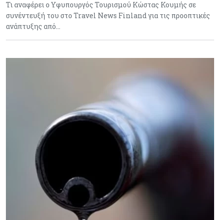
Τι αναφέρει ο Υφυπουργός Τουρισμού Κώστας Κουμής σε
συνέντευξή του στο Travel News Finland για τις προοπτικές
ανάπτυξης από…