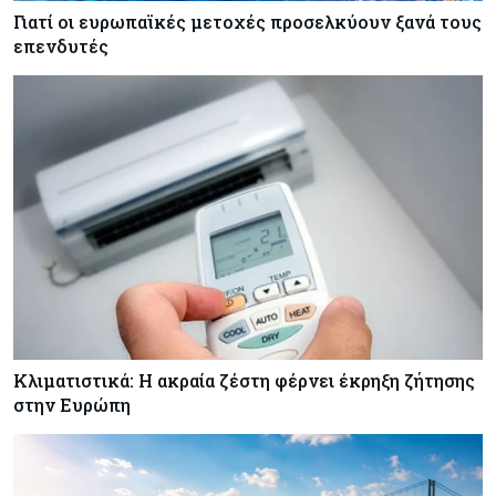
Γιατί οι ευρωπαϊκές μετοχές προσελκύουν ξανά τους
επενδυτές
Κόσμος
08-08-2026
Οι πυρκαγιές κατακαίνε την Ευρώπη, αλλά οι
ζημιές δεν είναι ασφαλισμένες
Κόσμος
08-08-2026
Γιατί οι κεντρικές τράπεζες αφήνουν τις αγορές
να «παίξουν μπάλα»
Κλιματιστικά: Η ακραία ζέστη φέρνει έκρηξη ζήτησης
στην Ευρώπη