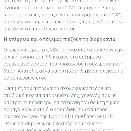
Μάιο, καταγράφοντας τον υψηλότερο ετήσιο ρυθμό
ανόδου από τον Ιούλιο του 2022. Σε μηνιαία βάση,
ωστόσο, οι τιμές παραγωγού υποχώρησαν κατά 0,3%,
υποδηλώνοντας ότι οι πιέσεις στις τιμές ενδέχεται να
αρχίζουν να αποκλιμακώνονται.
Η ενέργεια και ο πόλεμος πιέζουν τη βιομηχανία
Όπως αναφέρει το CNBC, oι αναλυτές αποδίδουν την
ισχυρή άνοδο του PPI κυρίως στο αυξημένο
ενεργειακό κόστος που προκάλεσε η σύγκρουση στη
Μέση Ανατολή, αλλά και στη χαμηλή βάση σύγκρισης
με το περσινό έτος.
«Οι τιμές του πετρελαίου ακολουθούν πλέον μια
σταδιακή πορεία αποκλιμάκωσης, γεγονός που θα
αποτρέψει περαιτέρω επιτάχυνση του δείκτη τιμών
παραγωγού», εκτιμά ο Tianchen Xu, ανώτερος
οικονομολόγος της Economist Intelligence Unit.
Όπως επισημαίνει, οι κινεζικές βιομηχανίες
εξακολουθούν να αδυνατούν να μετακυλίσουν το