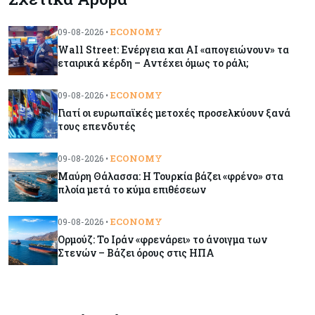
επικοινωνία – Μια επικίνδυνη «τελειότητα»
ECONOMY
09-08-2026 •
Wall Street: Ενέργεια και AI «απογειώνουν» τα
Κόσμος
09-08-2026
εταιρικά κέρδη – Αντέχει όμως το ράλι;
Ορμούζ: Το Ιράν «φρενάρει» το άνοιγμα των
Στενών – Βάζει όρους στις ΗΠΑ
ECONOMY
09-08-2026 •
Γιατί οι ευρωπαϊκές μετοχές προσελκύουν ξανά
τους επενδυτές
Κύπρος
09-08-2026
Δεν τίθεται θέμα (για την ώρα) για τη θαλάσσια
ECONOMY
09-08-2026 •
σύνδεση Κύπρου - Ελλάδας
Μαύρη Θάλασσα: Η Τουρκία βάζει «φρένο» στα
πλοία μετά το κύμα επιθέσεων
Κόσμος
09-08-2026
Golden Fleet: Τα νέα θωρηκτά του Τραμπ που
ECONOMY
09-08-2026 •
προκαλούν αντιδράσεις και ο λογαριασμός –
Ορμούζ: Το Ιράν «φρενάρει» το άνοιγμα των
μαμούθ
Στενών – Βάζει όρους στις ΗΠΑ
Κόσμος
09-08-2026
Ποιες πόλεις χτίζουν τους περισσότερους