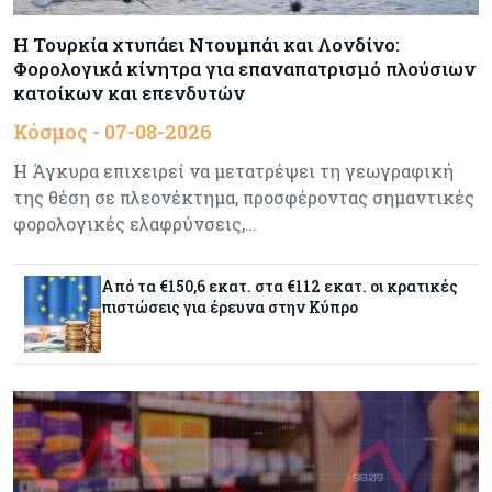
Δαμιανός για GSI: Θετική εξέλιξη η είσοδος της
Meridiam - Σειρά έχει η μελέτη της ΕΤΕπ
Η Τουρκία χτυπάει Ντουμπάι και Λονδίνο:
Φορολογικά κίνητρα για επαναπατρισμό πλούσιων
κατοίκων και επενδυτών
Crypto
07-08-2026
Κόσμος - 07-08-2026
Γιατί το Bitcoin διχάζει αναλυτές και αγορά
Η Άγκυρα επιχειρεί να μετατρέψει τη γεωγραφική
της θέση σε πλεονέκτημα, προσφέροντας σημαντικές
φορολογικές ελαφρύνσεις,…
Ελλάδα
07-08-2026
Καλπάζουν τα Airbnb στην Ελλάδα - Σχεδόν
sold out τα νησιά
Από τα €150,6 εκατ. στα €112 εκατ. οι κρατικές
πιστώσεις για έρευνα στην Κύπρο
Εμπορεύματα
07-08-2026
Goldman Sachs: Το Brent θα κυμανθεί στα $80-
90/βαρέλι μέχρι να υπάρξουν εξελίξεις στη
Μέση Ανατολή
Κόσμος
07-08-2026