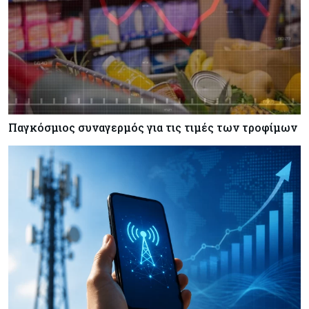
Σαουδική Αραβία, Πακιστάν και Τουρκία
υπογράφουν συμφωνία για αμοιβαία άμυνα
Εμπορεύματα
07-08-2026
Πετρέλαιο: Πιάνει και πάλι τα 83 δολάρια το
Brent μετά το σχέδιο του Ιράν για τα Στενά του
Ορμούζ
Παγκόσμιος συναγερμός για τις τιμές των τροφίμων
Κόσμος
07-08-2026
Ευρωπαϊκή αυτοκινητοβιομηχανία: Αναζητά
σωσίβιο στην Κίνα
Κύπρος
07-08-2026
Πώς οι κυπριακές τράπεζες «τιμολογούν» τον
πόλεμο