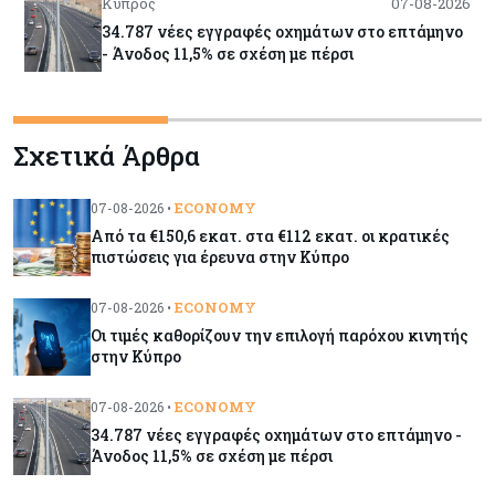
Κύπρος
07-08-2026
34.787 νέες εγγραφές οχημάτων στο επτάμηνο
- Άνοδος 11,5% σε σχέση με πέρσι
Κόσμος
07-08-2026
Σχετικά Άρθρα
ΕΚΤ: Αιφνιδιάστηκε από την πώληση ευρώ από
τις ΗΠΑ
ECONOMY
07-08-2026 •
Από τα €150,6 εκατ. στα €112 εκατ. οι κρατικές
Κύπρος
07-08-2026
πιστώσεις για έρευνα στην Κύπρο
Χορηγία €10.000 για υποτροφίες σε φοιτητές του
ΤΕΠΑΚ
ECONOMY
07-08-2026 •
Οι τιμές καθορίζουν την επιλογή παρόχου κινητής
στην Κύπρο
Κύπρος
07-08-2026
Επαναλειτουργεί η οδική πρόσβαση στις αφίξεις
ECONOMY
07-08-2026 •
του αεροδρομίου Λάρνακας
34.787 νέες εγγραφές οχημάτων στο επτάμηνο -
Άνοδος 11,5% σε σχέση με πέρσι
Εμπορεύματα
07-08-2026