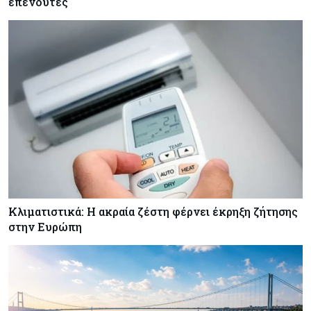
επενδυτές
Κόσμος
08-08-2026
Οι πυρκαγιές κατακαίνε την Ευρώπη, αλλά οι
ζημιές δεν είναι ασφαλισμένες
Κόσμος
08-08-2026
Γιατί οι κεντρικές τράπεζες αφήνουν τις αγορές
να «παίξουν μπάλα»
Κλιματιστικά: Η ακραία ζέστη φέρνει έκρηξη ζήτησης
στην Ευρώπη