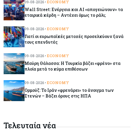
ECONOMY
09-08-2026 •
Wall Street: Ενέργεια και AI «απογειώνουν» τα
Κόσμος
09-08-2026
εταιρικά κέρδη – Αντέχει όμως το ράλι;
Ορμούζ: Το Ιράν «φρενάρει» το άνοιγμα των
Στενών – Βάζει όρους στις ΗΠΑ
ECONOMY
09-08-2026 •
Γιατί οι ευρωπαϊκές μετοχές προσελκύουν ξανά
τους επενδυτές
Κύπρος
09-08-2026
Δεν τίθεται θέμα (για την ώρα) για τη θαλάσσια
ECONOMY
09-08-2026 •
σύνδεση Κύπρου - Ελλάδας
Μαύρη Θάλασσα: Η Τουρκία βάζει «φρένο» στα
πλοία μετά το κύμα επιθέσεων
Κόσμος
09-08-2026
Golden Fleet: Τα νέα θωρηκτά του Τραμπ που
ECONOMY
09-08-2026 •
προκαλούν αντιδράσεις και ο λογαριασμός –
Ορμούζ: Το Ιράν «φρενάρει» το άνοιγμα των
μαμούθ
Στενών – Βάζει όρους στις ΗΠΑ
Κόσμος
09-08-2026
Ποιες πόλεις χτίζουν τους περισσότερους
Τελευταία νέα
ουρανοξύστες