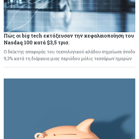
Πώς οι big tech εκτόξευσαν την κεφαλαιοποίηση του
Nasdaq 100 κατά $3,5 τρισ.
Ο δείκτης αναφοράς του τεχνολογικού κλάδου σημείωσε άνοδο
9,3% κατά τη διάρκεια μιας περιόδου μόλις τεσσάρων ημερών