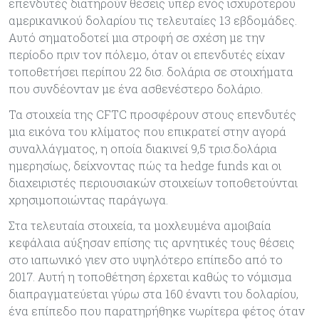
επενδυτές διατηρούν θέσεις υπέρ ενός ισχυρότερου
αμερικανικού δολαρίου τις τελευταίες 13 εβδομάδες.
Αυτό σηματοδοτεί μια στροφή σε σχέση με την
περίοδο πριν τον πόλεμο, όταν οι επενδυτές είχαν
τοποθετήσει περίπου 22 δισ. δολάρια σε στοιχήματα
που συνδέονταν με ένα ασθενέστερο δολάριο.
Τα στοιχεία της CFTC προσφέρουν στους επενδυτές
μια εικόνα του κλίματος που επικρατεί στην αγορά
συναλλάγματος, η οποία διακινεί 9,5 τρισ.δολάρια
ημερησίως, δείχνοντας πώς τα hedge funds και οι
διαχειριστές περιουσιακών στοιχείων τοποθετούνται
χρησιμοποιώντας παράγωγα.
Στα τελευταία στοιχεία, τα μοχλευμένα αμοιβαία
κεφάλαια αύξησαν επίσης τις αρνητικές τους θέσεις
στο ιαπωνικό γιεν στο υψηλότερο επίπεδο από το
2017. Αυτή η τοποθέτηση έρχεται καθώς το νόμισμα
διαπραγματεύεται γύρω στα 160 έναντι του δολαρίου,
ένα επίπεδο που παρατηρήθηκε νωρίτερα φέτος όταν