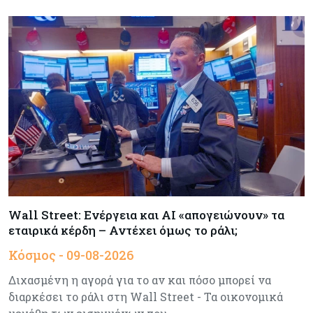
Κόσμος
09-08-2026
Πώς οι big tech εκτόξευσαν την
κεφαλαιοποίηση του Nasdaq 100 κατά $3,5 τρισ.
Αρθρογραφία
09-08-2026
Η επενδυτική κουλτούρα που λείπει από την
Κύπρο
Τουρισμός
09-08-2026
Στη σκανδιναβική αγορά ποντάρει η Κύπρος για
περισσότερους επισκέπτες τον χειμώνα
Wall Street: Ενέργεια και AI «απογειώνουν» τα
εταιρικά κέρδη – Αντέχει όμως το ράλι;
Κόσμος
08-08-2026
Κόσμος - 09-08-2026
Ενέργεια: Στερεύουν τα αποθέματα της
Ευρώπης - Τι θα γίνει τον χειμώνα
Διχασμένη η αγορά για το αν και πόσο μπορεί να
διαρκέσει το ράλι στη Wall Street - Τα οικονομικά