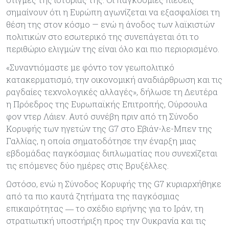
σημαίνουν ότι η Ευρώπη αγωνίζεται να εξασφαλίσει τη
θέση της στον κόσμο — ενώ η άνοδος των λαϊκιστών
πολιτικών στο εσωτερικό της συνεπάγεται ότι το
περιθώριο ελιγμών της είναι όλο και πιο περιορισμένο.
«Συναντιόμαστε με φόντο τον γεωπολιτικό
κατακερματισμό, την οικονομική αναδιάρθρωση και τις
ραγδαίες τεχνολογικές αλλαγές», δήλωσε τη Δευτέρα
η Πρόεδρος της Ευρωπαϊκής Επιτροπής, Ούρσουλα
φον ντερ Λάιεν. Αυτό συνέβη πριν από τη Σύνοδο
Κορυφής των ηγετών της G7 στο Εβιάν-λε-Μπεν της
Γαλλίας, η οποία σηματοδότησε την έναρξη μιας
εβδομάδας παγκόσμιας διπλωματίας που συνεχίζεται
τις επόμενες δύο ημέρες στις Βρυξέλλες.
Ωστόσο, ενώ η Σύνοδος Κορυφής της G7 κυριαρχήθηκε
από τα πιο καυτά ζητήματα της παγκόσμιας
επικαιρότητας ― το σχέδιο ειρήνης για το Ιράν, τη
στρατιωτική υποστήριξη προς την Ουκρανία και τις