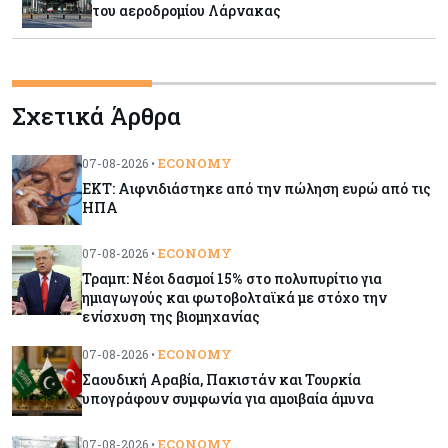
του αεροδρομίου Λάρνακας
Εμπορεύματα
07-08-2026
Χρυσός: Καλπάζει προς την καλύτερη εβδομάδα
Σχετικά Άρθρα
από τον Ιανουάριο – Μια ανάσα από τα $4.300
ECONOMY
07-08-2026 •
Κύπρος
07-08-2026
ΕΚΤ: Αιφνιδιάστηκε από την πώληση ευρώ από τις
Συντεχνία της Cyta ζητά να ανακληθεί
ΗΠΑ
διορισμός στο νέο ΔΣ
ECONOMY
07-08-2026 •
Τραμπ: Νέοι δασμοί 15% στο πολυπυρίτιο για
Κόσμος
07-08-2026
ημιαγωγούς και φωτοβολταϊκά με στόχο την
Τραμπ: Νέοι δασμοί 15% στο πολυπυρίτιο για
ενίσχυση της βιομηχανίας
ημιαγωγούς και φωτοβολταϊκά με στόχο την
ενίσχυση της βιομηχανίας
ECONOMY
07-08-2026 •
Σαουδική Αραβία, Πακιστάν και Τουρκία
υπογράφουν συμφωνία για αμοιβαία άμυνα
Κύπρος
07-08-2026
Τσολάκη: Προτεραιότητα η βελτίωση της
ECONOMY
07-08-2026 •