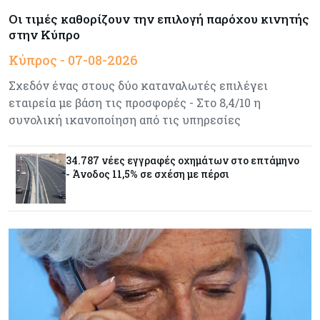
Μέση Ανατολή
Οι τιμές καθορίζουν την επιλογή παρόχου κινητής
στην Κύπρο
Κόσμος
07-08-2026
Κύπρος - 07-08-2026
Σαουδική Αραβία, Πακιστάν και Τουρκία
υπογράφουν συμφωνία για αμοιβαία άμυνα
Σχεδόν ένας στους δύο καταναλωτές επιλέγει
εταιρεία με βάση τις προσφορές - Στο 8,4/10 η
συνολική ικανοποίηση από τις υπηρεσίες
Εμπορεύματα
07-08-2026
Πετρέλαιο: Πιάνει και πάλι τα 83 δολάρια το
Brent μετά το σχέδιο του Ιράν για τα Στενά του
34.787 νέες εγγραφές οχημάτων στο επτάμηνο
Ορμούζ
- Άνοδος 11,5% σε σχέση με πέρσι
Κόσμος
07-08-2026
Ευρωπαϊκή αυτοκινητοβιομηχανία: Αναζητά
σωσίβιο στην Κίνα
Κύπρος
07-08-2026
Πώς οι κυπριακές τράπεζες «τιμολογούν» τον