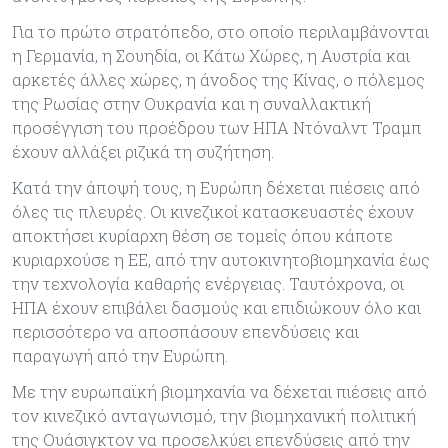
Για το πρώτο στρατόπεδο, στο οποίο περιλαμβάνονται
η Γερμανία, η Σουηδία, οι Κάτω Χώρες, η Αυστρία και
αρκετές άλλες χώρες, η άνοδος της Κίνας, ο πόλεμος
της Ρωσίας στην Ουκρανία και η συναλλακτική
προσέγγιση του προέδρου των ΗΠΑ Ντόναλντ Τραμπ
έχουν αλλάξει ριζικά τη συζήτηση.
Κατά την άποψή τους, η Ευρώπη δέχεται πιέσεις από
όλες τις πλευρές. Οι κινεζικοί κατασκευαστές έχουν
αποκτήσει κυρίαρχη θέση σε τομείς όπου κάποτε
κυριαρχούσε η ΕΕ, από την αυτοκινητοβιομηχανία έως
την τεχνολογία καθαρής ενέργειας. Ταυτόχρονα, οι
ΗΠΑ έχουν επιβάλει δασμούς και επιδιώκουν όλο και
περισσότερο να αποσπάσουν επενδύσεις και
παραγωγή από την Ευρώπη.
Με την ευρωπαϊκή βιομηχανία να δέχεται πιέσεις από
τον κινεζικό ανταγωνισμό, την βιομηχανική πολιτική
της Ουάσιγκτον να προσελκύει επενδύσεις από την