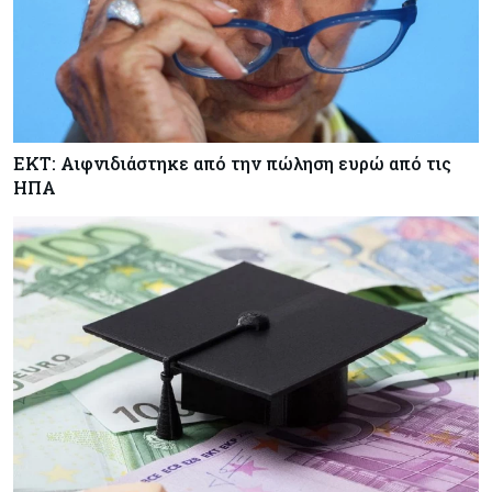
πόλεμο
Κύπρος
06-08-2026
Νέα διοικητικά συμβούλια σε Cyta, AHK και σε
άλλους ημικρατικούς ενέκρινε το ΥΣ
ΕΚΤ: Αιφνιδιάστηκε από την πώληση ευρώ από τις
ΗΠΑ
Κόσμος
06-08-2026
Μεικτά πρόσημα στη Wall Street με το βλέμμα
στις εξελίξεις στη Μ. Ανατολή
Κύπρος
06-08-2026
Ανοίγει ξανά από αύριο η οδική πρόσβαση στις
αφίξεις του αεροδρομίου Λάρνακας