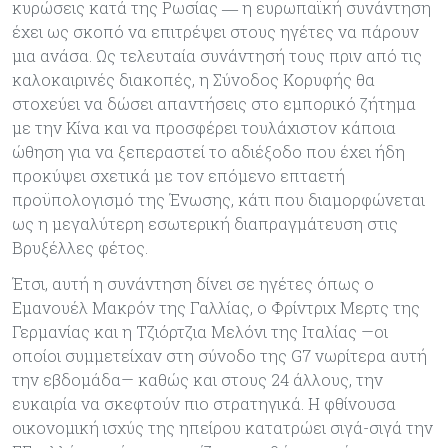
κυρώσεις κατά της Ρωσίας ― η ευρωπαϊκή συνάντηση
έχει ως σκοπό να επιτρέψει στους ηγέτες να πάρουν
μια ανάσα. Ως τελευταία συνάντησή τους πριν από τις
καλοκαιρινές διακοπές, η Σύνοδος Κορυφής θα
στοχεύει να δώσει απαντήσεις στο εμπορικό ζήτημα
με την Κίνα και να προσφέρει τουλάχιστον κάποια
ώθηση για να ξεπεραστεί το αδιέξοδο που έχει ήδη
προκύψει σχετικά με τον επόμενο επταετή
προϋπολογισμό της Ένωσης, κάτι που διαμορφώνεται
ως η μεγαλύτερη εσωτερική διαπραγμάτευση στις
Βρυξέλλες φέτος.
Έτσι, αυτή η συνάντηση δίνει σε ηγέτες όπως ο
Εμανουέλ Μακρόν της Γαλλίας, ο Φρίντριχ Μερτς της
Γερμανίας και η Τζιόρτζια Μελόνι της Ιταλίας —οι
οποίοι συμμετείχαν στη σύνοδο της G7 νωρίτερα αυτή
την εβδομάδα— καθώς και στους 24 άλλους, την
ευκαιρία να σκεφτούν πιο στρατηγικά. Η φθίνουσα
οικονομική ισχύς της ηπείρου κατατρώει σιγά-σιγά την