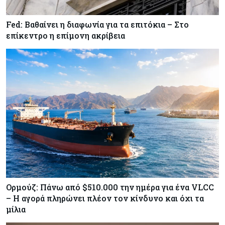
Fed: Βαθαίνει η διαφωνία για τα επιτόκια – Στο
Κόσμος
07-08-2026
επίκεντρο η επίμονη ακρίβεια
ΕΚΤ: Αιφνιδιάστηκε από την πώληση ευρώ από
τις ΗΠΑ
Κύπρος
07-08-2026
Χορηγία €10.000 για υποτροφίες σε φοιτητές του
ΤΕΠΑΚ
Ορμούζ: Πάνω από $510.000 την ημέρα για ένα VLCC
– Η αγορά πληρώνει πλέον τον κίνδυνο και όχι τα
μίλια