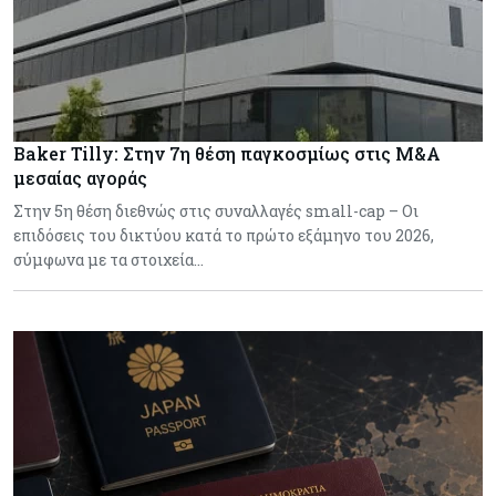
Baker Tilly: Στην 7η θέση παγκοσμίως στις M&A
μεσαίας αγοράς
Στην 5η θέση διεθνώς στις συναλλαγές small-cap – Οι
επιδόσεις του δικτύου κατά το πρώτο εξάμηνο του 2026,
σύμφωνα με τα στοιχεία…