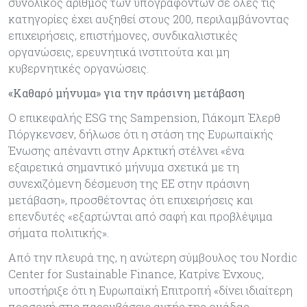
συνολικός αριθμός των υπογραφόντων σε όλες τις
κατηγορίες έχει αυξηθεί στους 200, περιλαμβάνοντας
επιχειρήσεις, επιστήμονες, συνδικαλιστικές
οργανώσεις, ερευνητικά ινστιτούτα και μη
κυβερνητικές οργανώσεις.
«Καθαρό μήνυμα» για την πράσινη μετάβαση
Ο επικεφαλής ESG της Sampension, Γιάκομπ Έλερθ
Γιόργκενσεν, δήλωσε ότι η στάση της Ευρωπαϊκής
Ένωσης απέναντι στην Αρκτική στέλνει «ένα
εξαιρετικά σημαντικό μήνυμα σχετικά με τη
συνεχιζόμενη δέσμευση της ΕΕ στην πράσινη
μετάβαση», προσθέτοντας ότι επιχειρήσεις και
επενδυτές «εξαρτώνται από σαφή και προβλέψιμα
σήματα πολιτικής».
Από την πλευρά της, η ανώτερη σύμβουλος του Nordic
Center for Sustainable Finance, Κατρίνε Ένχους,
υποστήριξε ότι η Ευρωπαϊκή Επιτροπή «δίνει ιδιαίτερη
προσοχή στις παρεμβάσεις αυτής της ομάδας