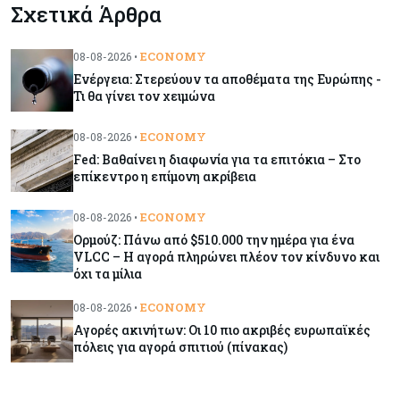
Σχετικά Άρθρα
Οι πυρκαγιές κατακαίνε την Ευρώπη, αλλά οι
ζημιές δεν είναι ασφαλισμένες
ECONOMY
08-08-2026 •
Ενέργεια: Στερεύουν τα αποθέματα της Ευρώπης -
Κόσμος
08-08-2026
Τι θα γίνει τον χειμώνα
Γιατί οι κεντρικές τράπεζες αφήνουν τις αγορές
να «παίξουν μπάλα»
ECONOMY
08-08-2026 •
Fed: Βαθαίνει η διαφωνία για τα επιτόκια – Στο
επίκεντρο η επίμονη ακρίβεια
Κόσμος
08-08-2026
Ποιες χώρες έχουν τα περισσότερα ρομπότ
ECONOMY
08-08-2026 •
Ορμούζ: Πάνω από $510.000 την ημέρα για ένα
VLCC – Η αγορά πληρώνει πλέον τον κίνδυνο και
όχι τα μίλια
Κόσμος
08-08-2026
Κρίσιμες πρώτες ύλες: Ο ευρωπαϊκός χάρτης
ECONOMY
08-08-2026 •
και οι προκλήσεις
Αγορές ακινήτων: Οι 10 πιο ακριβές ευρωπαϊκές
πόλεις για αγορά σπιτιού (πίνακας)
Κόσμος
08-08-2026
Πόσα ξοδεύει ο Λευκός Οίκος – Το κόστος