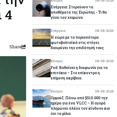
Κόσμος
08-08-2026
Ενέργεια: Στερεύουν τα
 4
αποθέματα της Ευρώπης - Τι θα
γίνει τον χειμώνα
Ενέργεια
08-08-2026
Η χώρα με τα περισσότερα
φωτοβολταϊκά στις στέγες
Share
διευρύνει την επιδότησή τους
Κόσμος
08-08-2026
Fed: Βαθαίνει η διαφωνία για τα
επιτόκια – Στο επίκεντρο η
επίμονη ακρίβεια
Κόσμος
08-08-2026
Ορμούζ: Πάνω από $510.000 την
ημέρα για ένα VLCC – Η αγορά
πληρώνει πλέον τον κίνδυνο και
όχι τα μίλια