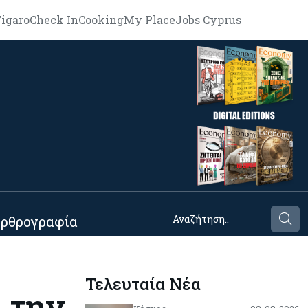
igaro
Check In
Cooking
My Place
Jobs Cyprus
ρθρογραφία
Τελευταία Νέα
 την