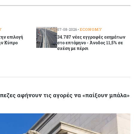
Παγκόσμιος συναγερμός για τις
τιμές των τροφίμων
Κύπρος
07-08-2026
Y
ECONOMY
07-08-2026 •
Οι τιμές καθορίζουν την επιλογή
την επιλογή
34.787 νέες εγγραφές οχημάτων
παρόχου κινητής στην Κύπρο
ην Κύπρο
στο επτάμηνο - Άνοδος 11,5% σε
σχέση με πέρσι
Κύπρος
07-08-2026
34.787 νέες εγγραφές οχημάτων
στο επτάμηνο - Άνοδος 11,5% σε
σχέση με πέρσι
Κόσμος
07-08-2026
άπεζες αφήνουν τις αγορές να «παίξουν μπάλα»
ΕΚΤ: Αιφνιδιάστηκε από την
πώληση ευρώ από τις ΗΠΑ
Κύπρος
07-08-2026
Χορηγία €10.000 για υποτροφίες σε