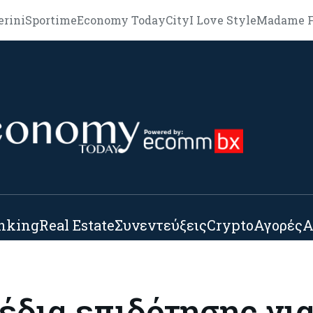
erini
Sportime
Economy Today
City
I Love Style
Madame F
nking
Real Estate
Συνεντεύξεις
Crypto
Αγορές
Α
έδια επιδότησης για