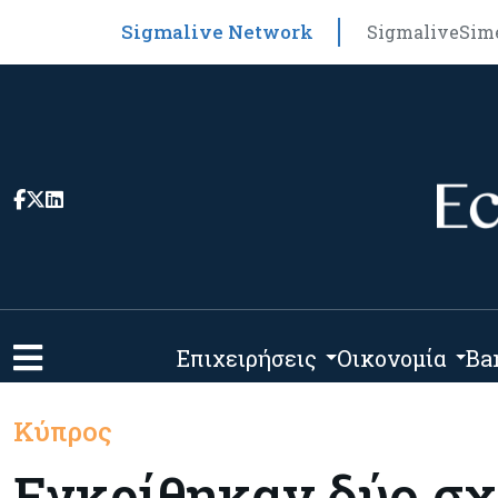
Sigmalive Network
Sigmalive
Sim
Επιχειρήσεις
Οικονομία
Ba
Κύπρος
Εγκρίθηκαν δύο σχ