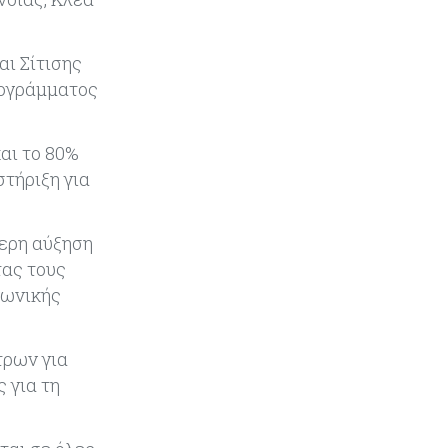
Κόσμος
08-08-2026
ι Σίτισης
Κρίσιμες πρώτες ύλες: Ο
ευρωπαϊκός χάρτης και οι
ρογράμματος
προκλήσεις
αι το 80%
Κόσμος
08-08-2026
στήριξη για
Πόσα ξοδεύει ο Λευκός Οίκος – Το
κόστος λειτουργίας για
προσωπικό, υποδομές και
τερη αύξηση
ασφάλεια
τας τους
νωνικής
Market News
08-08-2026
Baker Tilly: Στην 7η θέση
παγκοσμίως στις M&A μεσαίας
τρων για
αγοράς
 για τη
Κύπρος
08-08-2026
Πιο ισχυρό το κυπριακό διαβατήριο