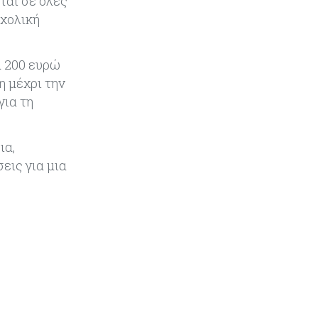
ται σε όλες
το 2026
σχολική
Ενέργεια
08-08-2026
α 200 ευρώ
Meridiam–GSI: Τι προκύπτει – και
τι όχι – από την απάντηση της
η μέχρι την
Κομισιόν
για τη
Κόσμος
07-08-2026
ια,
Η Τουρκία χτυπάει Ντουμπάι και
Λονδίνο: Φορολογικά κίνητρα για
εις για μια
επαναπατρισμό πλούσιων
κατοίκων και επενδυτών
Κύπρος
07-08-2026
Από τα €150,6 εκατ. στα €112 εκατ.
οι κρατικές πιστώσεις για έρευνα
στην Κύπρο
Κόσμος
07-08-2026