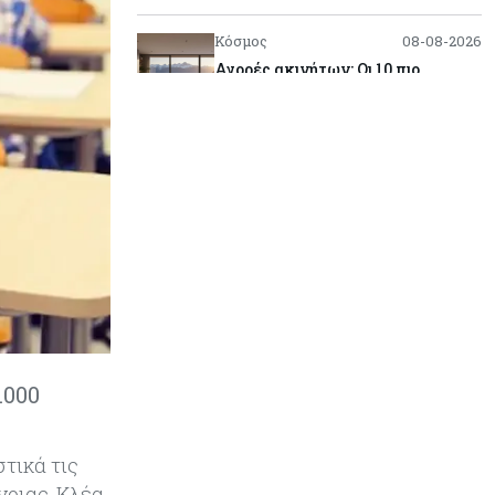
Κόσμος
08-08-2026
Αγορές ακινήτων: Οι 10 πιο
ακριβές ευρωπαϊκές πόλεις για
αγορά σπιτιού (πίνακας)
Κόσμος
08-08-2026
Οι πυρκαγιές κατακαίνε την
Ευρώπη, αλλά οι ζημιές δεν είναι
ασφαλισμένες
Κόσμος
08-08-2026
Γιατί οι κεντρικές τράπεζες
αφήνουν τις αγορές να «παίξουν
μπάλα»
.000
Κόσμος
08-08-2026
Ποιες χώρες έχουν τα
τικά τις
περισσότερα ρομπότ
νοιας, Κλέα