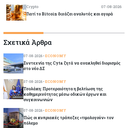
Crypto
07-08-2026
Γιατί το Bitcoin διχάζει αναλυτές και αγορά
Ελλάδα
07-08-2026
Σχετικά Άρθρα
Καλπάζουν τα Airbnb στην Ελλάδα - Σχεδόν
sold out τα νησιά
ECONOMY
07-08-2026 •
Συντεχνία της Cyta ζητά να ανακληθεί διορισμός
Εμπορεύματα
07-08-2026
στο νέο ΔΣ
Goldman Sachs: Το Brent θα κυμανθεί στα $80-
90/βαρέλι μέχρι να υπάρξουν εξελίξεις στη
ECONOMY
07-08-2026 •
Μέση Ανατολή
Τσολάκη: Προτεραιότητα η βελτίωση της
καθημερινότητας μέσω οδικών έργων και
συγκοινωνιών
Κόσμος
07-08-2026
Σαουδική Αραβία, Πακιστάν και Τουρκία
ECONOMY
07-08-2026 •
υπογράφουν συμφωνία για αμοιβαία άμυνα
Πώς οι κυπριακές τράπεζες «τιμολογούν» τον
πόλεμο