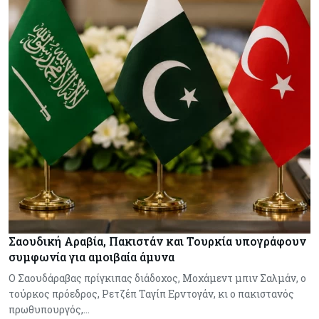
Σαουδική Αραβία, Πακιστάν και Τουρκία υπογράφουν
συμφωνία για αμοιβαία άμυνα
Ο Σαουδάραβας πρίγκιπας διάδοχος, Μοχάμεντ μπιν Σαλμάν, ο
τούρκος πρόεδρος, Ρετζέπ Ταγίπ Ερντογάν, κι ο πακιστανός
πρωθυπουργός,…