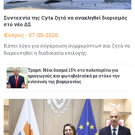
Κόσμος
06-08-2026
Μεικτά πρόσημα στη Wall Street με το βλέμμα
στις εξελίξεις στη Μ. Ανατολή
Συντεχνία της Cyta ζητά να ανακληθεί διορισμός
στο νέο ΔΣ
Κύπρος - 07-08-2026
Κύπρος
06-08-2026
Ανοίγει ξανά από αύριο η οδική πρόσβαση στις
Κάνει λόγο για σύγκρουση συμφερόντων και ζητά να
αφίξεις του αεροδρομίου Λάρνακας
διερευνηθεί η διαδικασία επιλογής
Ενέργεια
06-08-2026
Τραμπ: Νέοι δασμοί 15% στο πολυπυρίτιο για
Μ. Δαμιανός: Τεράστια νέα δυναμική στον GSI,
ημιαγωγούς και φωτοβολταϊκά με στόχο την
αναμένεται η μελέτη ΕΤΕπ για συμμετοχή
ενίσχυση της βιομηχανίας
Κόσμος
06-08-2026
Saudi Aramco: Μειώνει την τιμή του
πετρελαίου για την Ασία εν μέσω εξελίξεων στο
Ορμούζ