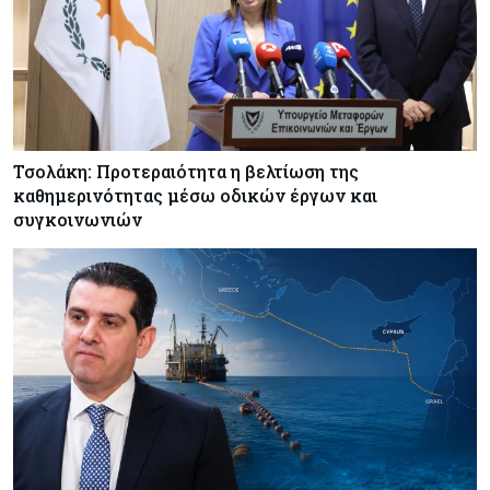
Κύπρος
06-08-2026
Πιάνει δουλειά ο Κυπριακός Οργανισμός
Ανάπτυξης Επιχειρήσεων – Διορίστηκε το δ.σ.,
ενεργοποιήθηκε ο νόμος
Κόσμος
06-08-2026
Warner Bros: "Φρένο" στα έσοδα εξαιτίας των
Τσολάκη: Προτεραιότητα η βελτίωση της
κινηματογραφικών επιδόσεων και της
καθημερινότητας μέσω οδικών έργων και
απουσίας του NBA
συγκοινωνιών
Banking
06-08-2026
Commerzbank: Η Όρλοπ αλλάζει στάση
απέναντι στη UniCredit ενόψει κρίσιμων
διαπραγματεύσεων
Κόσμος
06-08-2026
«Spider-Man: Brand New Day»: Έφτασε το 1
δισ. εισπράξεις σε μόλις 6 ημέρες