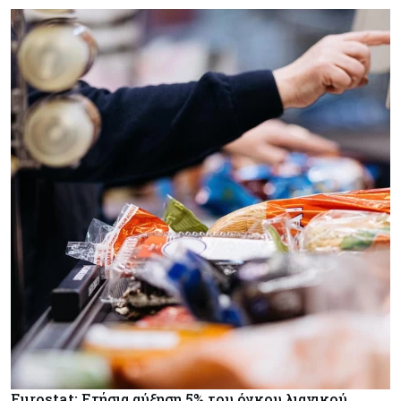
Eurostat: Ετήσια αύξηση 5% του όγκου λιανικού