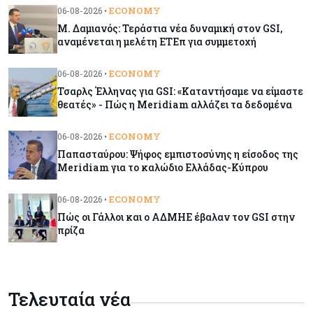
ενεργοποιήθηκε ο νόμος
ECONOMY
06-08-2026 •
Μ. Δαμιανός: Τεράστια νέα δυναμική στον GSI,
Κόσμος
06-08-2026
αναμένεται η μελέτη ΕΤΕπ για συμμετοχή
Warner Bros: "Φρένο" στα έσοδα εξαιτίας των
κινηματογραφικών επιδόσεων και της
ECONOMY
06-08-2026 •
απουσίας του NBA
Τσαρλς Έλληνας για GSI: «Καταντήσαμε να είμαστε
θεατές» - Πώς η Meridiam αλλάζει τα δεδομένα
Banking
06-08-2026
ECONOMY
06-08-2026 •
Commerzbank: Η Όρλοπ αλλάζει στάση
Παπασταύρου: Ψήφος εμπιστοσύνης η είσοδος της
απέναντι στη UniCredit ενόψει κρίσιμων
Meridiam για το καλώδιο Ελλάδας-Κύπρου
διαπραγματεύσεων
ECONOMY
06-08-2026 •
Κόσμος
06-08-2026
Πώς οι Γάλλοι και ο ΑΔΜΗΕ έβαλαν τον GSI στην
«Spider-Man: Brand New Day»: Έφτασε το 1
πρίζα
δισ. εισπράξεις σε μόλις 6 ημέρες
Κύπρος
06-08-2026
Τελευταία νέα
Eurostat: Ετήσια αύξηση 5% του όγκου λιανικού