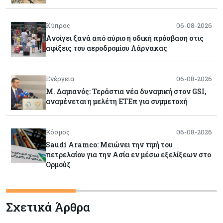
Κύπρος
06-08-2026
Ανοίγει ξανά από αύριο η οδική πρόσβαση στις
αφίξεις του αεροδρομίου Λάρνακας
Ενέργεια
06-08-2026
Μ. Δαμιανός: Τεράστια νέα δυναμική στον GSI,
αναμένεται η μελέτη ΕΤΕπ για συμμετοχή
Κόσμος
06-08-2026
Saudi Aramco: Μειώνει την τιμή του
πετρελαίου για την Ασία εν μέσω εξελίξεων στο
Ορμούζ
Κύπρος
06-08-2026
Σχετικά Άρθρα
Πιάνει δουλειά ο Κυπριακός Οργανισμός
Ανάπτυξης Επιχειρήσεων – Διορίστηκε το δ.σ.,