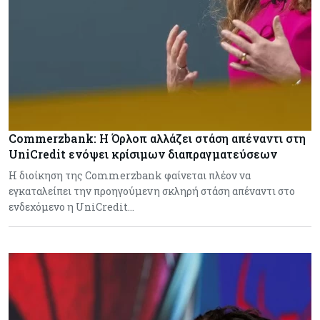
Commerzbank: Η Όρλοπ αλλάζει στάση απέναντι στη
UniCredit ενόψει κρίσιμων διαπραγματεύσεων
H διοίκηση της Commerzbank φαίνεται πλέον να
εγκαταλείπει την προηγούμενη σκληρή στάση απέναντι στο
ενδεχόμενο η UniCredit…