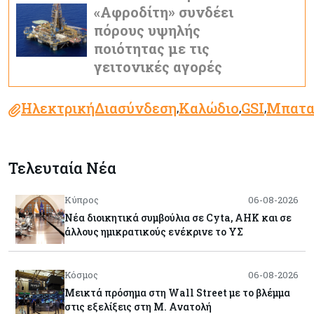
«Αφροδίτη» συνδέει
πόρους υψηλής
ποιότητας με τις
γειτονικές αγορές
ΗλεκτρικήΔιασύνδεση
Καλώδιο
GSI
Μπατα
,
,
,
Τελευταία Νέα
Κύπρος
06-08-2026
Νέα διοικητικά συμβούλια σε Cyta, AHK και σε
άλλους ημικρατικούς ενέκρινε το ΥΣ
Κόσμος
06-08-2026
Μεικτά πρόσημα στη Wall Street με το βλέμμα
στις εξελίξεις στη Μ. Ανατολή