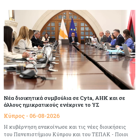
εμπορίου στην Κύπρο τον Ιούνιο
Κύπρος
06-08-2026
Στην κυκλοφορία ο νέος δρόμος Λάρνακας –
Δεκέλειας μετά από 26 χρόνια
Tech
06-08-2026
SoftBank: Κέρδη 8,5 δισ. δολαρίων από την
Intel – Ξεπέρασε τις εκτιμήσεις εν αναμονή της
εισαγωγής της OpenAI
Κύπρος
06-08-2026
Νέα διοικητικά συμβούλια σε Cyta, AHK και σε
Καύσιμα και στέγαση κράτησαν τον πληθωρισμό
στο 2,9%
άλλους ημικρατικούς ενέκρινε το ΥΣ
Κύπρος - 06-08-2026
Κύπρος
06-08-2026
Η κυβέρνηση ανακοίνωσε και τις νέες διοικήσεις
Δήμος Λευκωσίας: Νέα εποχή για το Παλιό ΓΣΠ
του Πανεπιστήμιου Κύπρου και του ΤΕΠΑΚ - Ποιοι
– Ολοκληρώθηκε η διαδικασία ανάθεσης των