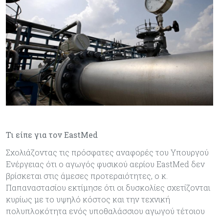
Τι είπε για τον EastMed
Σχολιάζοντας τις πρόσφατες αναφορές του Υπουργού
Ενέργειας ότι ο αγωγός φυσικού αερίου EastMed δεν
βρίσκεται στις άμεσες προτεραιότητες, ο κ.
Παπαναστασίου εκτίμησε ότι οι δυσκολίες σχετίζονται
κυρίως με το υψηλό κόστος και την τεχνική
πολυπλοκότητα ενός υποθαλάσσιου αγωγού τέτοιου