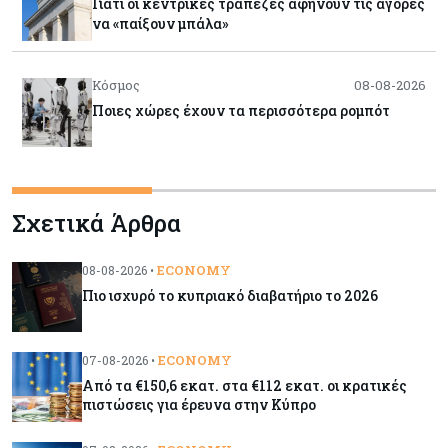
Γιατί οι κεντρικές τράπεζες αφήνουν τις αγορές
να «παίξουν μπάλα»
Κόσμος
08-08-2026
Ποιες χώρες έχουν τα περισσότερα ρομπότ
Κόσμος
08-08-2026
Σχετικά Άρθρα
Κρίσιμες πρώτες ύλες: Ο ευρωπαϊκός χάρτης
και οι προκλήσεις
ECONOMY
08-08-2026 •
Πιο ισχυρό το κυπριακό διαβατήριο το 2026
Κόσμος
08-08-2026
Πόσα ξοδεύει ο Λευκός Οίκος – Το κόστος
λειτουργίας για προσωπικό, υποδομές και
ECONOMY
07-08-2026 •
ασφάλεια
Από τα €150,6 εκατ. στα €112 εκατ. οι κρατικές
πιστώσεις για έρευνα στην Κύπρο
Market News
08-08-2026
Baker Tilly: Στην 7η θέση παγκοσμίως στις