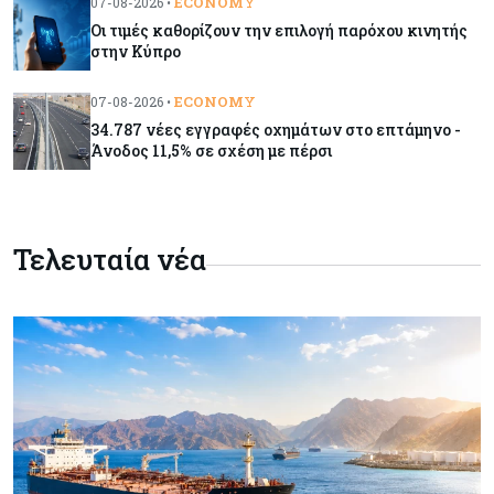
ECONOMY
07-08-2026 •
M&A μεσαίας αγοράς
Οι τιμές καθορίζουν την επιλογή παρόχου κινητής
στην Κύπρο
Κύπρος
08-08-2026
ECONOMY
07-08-2026 •
Πιο ισχυρό το κυπριακό διαβατήριο το 2026
34.787 νέες εγγραφές οχημάτων στο επτάμηνο -
Άνοδος 11,5% σε σχέση με πέρσι
Ενέργεια
08-08-2026
Meridiam–GSI: Τι προκύπτει – και τι όχι – από
Τελευταία νέα
την απάντηση της Κομισιόν
Κόσμος
07-08-2026
Η Τουρκία χτυπάει Ντουμπάι και Λονδίνο:
Φορολογικά κίνητρα για επαναπατρισμό
πλούσιων κατοίκων και επενδυτών
Κύπρος
07-08-2026
Από τα €150,6 εκατ. στα €112 εκατ. οι κρατικές