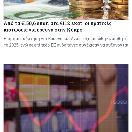
Από τα €150,6 εκατ. στα €112 εκατ. οι κρατικές
πιστώσεις για έρευνα στην Κύπρο
Η χρηματοδότηση για Έρευνα και Ανάπτυξη μειώθηκε αισθητά
το 2025, ενώ σε επίπεδο ΕΕ οι δαπάνες συνέχισαν να αυξάνονται