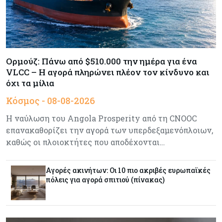
πιστώσεις για έρευνα στην Κύπρο
Κόσμος
07-08-2026
Παγκόσμιος συναγερμός για τις τιμές των
τροφίμων
Ορμούζ: Πάνω από $510.000 την ημέρα για ένα
VLCC – Η αγορά πληρώνει πλέον τον κίνδυνο και
όχι τα μίλια
Κύπρος
07-08-2026
Κόσμος - 08-08-2026
Οι τιμές καθορίζουν την επιλογή παρόχου
κινητής στην Κύπρο
Η ναύλωση του Angola Prosperity από τη CNOOC
επανακαθορίζει την αγορά των υπερδεξαμενόπλοιων,
καθώς οι πλοιοκτήτες που αποδέχονται…
Κύπρος
07-08-2026
34.787 νέες εγγραφές οχημάτων στο επτάμηνο
- Άνοδος 11,5% σε σχέση με πέρσι
Αγορές ακινήτων: Οι 10 πιο ακριβές ευρωπαϊκές
πόλεις για αγορά σπιτιού (πίνακας)
Κόσμος
07-08-2026
ΕΚΤ: Αιφνιδιάστηκε από την πώληση ευρώ από
τις ΗΠΑ