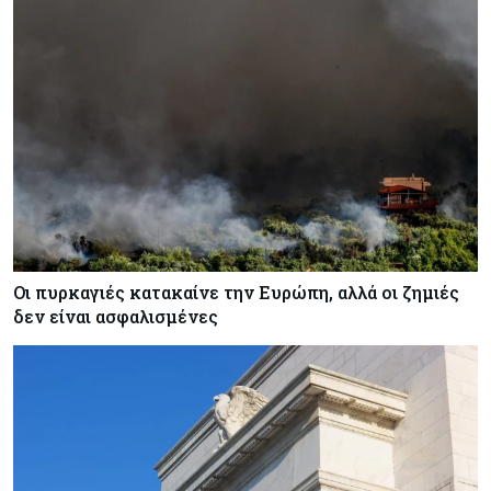
Κύπρος
07-08-2026
Χορηγία €10.000 για υποτροφίες σε φοιτητές του
ΤΕΠΑΚ
Κύπρος
07-08-2026
Επαναλειτουργεί η οδική πρόσβαση στις αφίξεις
του αεροδρομίου Λάρνακας
Οι πυρκαγιές κατακαίνε την Ευρώπη, αλλά οι ζημιές
Εμπορεύματα
07-08-2026
δεν είναι ασφαλισμένες
Χρυσός: Καλπάζει προς την καλύτερη εβδομάδα
από τον Ιανουάριο – Μια ανάσα από τα $4.300
Κύπρος
07-08-2026
Συντεχνία της Cyta ζητά να ανακληθεί
διορισμός στο νέο ΔΣ