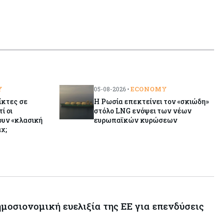
Y
ECONOMY
05-08-2026 •
ίκτες σε
Η Ρωσία επεκτείνει τον «σκιώδη»
ί οι
στόλο LNG ενόψει των νέων
υν «κλασική
ευρωπαϊκών κυρώσεων
χ;
δημοσιονομική ευελιξία της ΕΕ για επενδύσεις