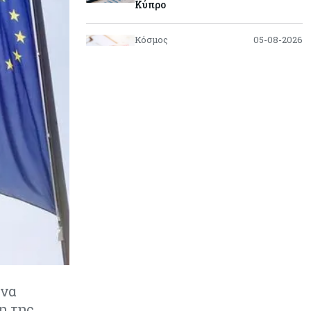
Κύπρο
Κόσμος
05-08-2026
Η Κίνα ξεκινά παγκόσμιο
φορολογικό κυνήγι – Ποιοι
μπαίνουν στο στόχαστρο
Κόσμος
05-08-2026
Χρηματιστήρια: Οι δείκτες σε
ιστορικά υψηλα – Γιατί οι
«Κασσάνδρες» βλέπουν «κλασική
φούσκα» και νέο κραχ;
Ενέργεια
05-08-2026
Ιταλία: Αξιοποιεί τη δημοσιονομική
ευελιξία της ΕΕ για επενδύσεις
στην ενέργεια
 να
Κύπρος
05-08-2026
η της