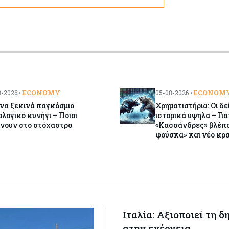
ECONOMY
ECONOM
-2026 •
05-08-2026 •
να ξεκινά παγκόσμιο
Χρηματιστήρια: Οι δε
λογικό κυνήγι – Ποιοι
ιστορικά υψηλα – Γιατ
ίνουν στο στόχαστρο
«Κασσάνδρες» βλέπο
φούσκα» και νέο κρα
Ιταλία: Αξιοποιεί τη 
στην ενέργεια