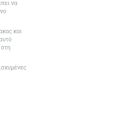
έπει να
Κοινωνικής Ευημερίας
όνο
Κύπρος
05-08-2026
Ακραία ζέστη: Έως €3,8 δισ. το
ακας και
κόστος για την κυπριακή
αυτό
οικονομία μέχρι το 2050
 στη
νισχυμένες