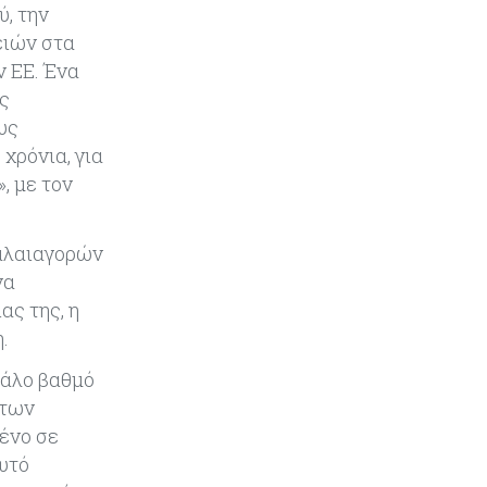
ύ, την
Κύπρος
05-08-2026
ειών στα
Αυξημένος κατά 3,4% ο δείκτης
κύκλου εργασιών στη βιομηχανία
ν ΕΕ. Ένα
το πεντάμηνο
ας
υς
Κύπρος
05-08-2026
χρόνια, για
640 περισσότεροι άνεργοι σε
, με τον
σχέση με πέρσι
φαλαιαγορών
Κόσμος
05-08-2026
να
Wall Street: Γιατί ο «Mr Big Short»
βλέπει sell off, όπως το 1987
ας της, η
.
Τουρισμός
05-08-2026
γάλο βαθμό
Εκτός των «καυτών σημείων»
 των
καθυστερήσεων η Κύπρος, λέει το
ένο σε
ΤΠΑ
Αυτό