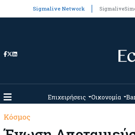
Sigmalive Network
Sigmalive
Sim
Επιχειρήσεις
Οικονομία
Ba
Κόσμος
Ένωση Αποταμιεύσ