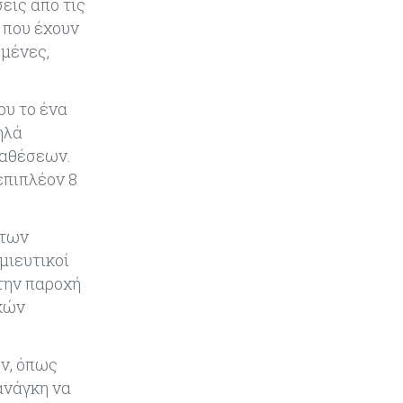
εις από τις
Τουρισμός
05-08-2026
 που έχουν
Σε κανονικούς ρυθμούς οι
κρατήσεις στα ξενοδοχεία – Τι
σμένες,
λένε ΣΤΕΚ και ΠΑΣΥΞΕ για το
2027
ου το ένα
Κόσμος
05-08-2026
ηλά
Γιεν-δολάριο: Το επίπεδο που
ταθέσεων.
αποτελεί το νέο κριτήριο της
 επιπλέον 8
πορείας του ιαπωνικού νομίσματος
Τουρισμός
05-08-2026
 των
Μόλις 141 από τα 728 ξενοδοχεία
μιευτικοί
είναι αδειοδοτημένα -
 την παροχή
Παρεμβάσεις ζητά ο ΠΑΣΥΞΕ
ικών
Πάφου
Κύπρος
05-08-2026
υν, όπως
Με επένδυση €31 εκατ. προχωρά η
ανάγκη να
αναδιάρθρωση των Υπηρεσιών