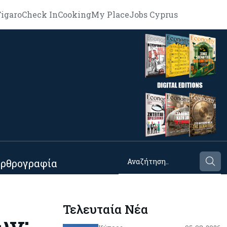
igaro
Check In
Cooking
My Place
Jobs Cyprus
ρθρογραφία
Τελευταία Νέα
ων: