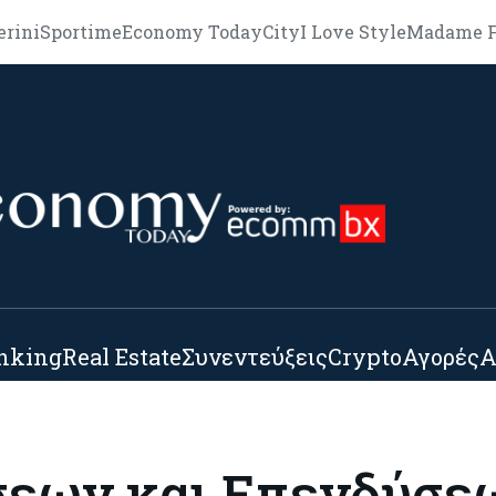
erini
Sportime
Economy Today
City
I Love Style
Madame F
nking
Real Estate
Συνεντεύξεις
Crypto
Αγορές
Α
εων και Επενδύσε