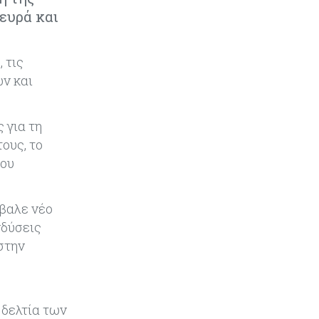
Τον Σεπτέμβριο αρχίζει ο διάλογος
ευρά και
για τις άδειες ασθενείας στο
Δημόσιο
 τις
Κόσμος
05-08-2026
ών και
Η Ρωσία επεκτείνει τον «σκιώδη»
στόλο LNG ενόψει των νέων
ευρωπαϊκών κυρώσεων
 για τη
τους, το
Κόσμος
05-08-2026
που
Τζεφ Μπέζος και Λεονάρντο Ντι
Κάπριο ενώνουν τις δυνάμεις τους
σε deal μαμούθ $200 εκατ.
έβαλε νέο
νδύσεις
Tech
05-08-2026
στην
Τεχνητή Νοημοσύνη: Η Alibaba
λανσάρει το Qwen3.8-Max με
προηγμένες δυνατότητες
προγραμματισμού
 δελτία των