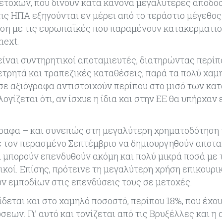
ετοχών, που δίνουν κατά κανόνα μεγαλύτερες αποδόσ
ις ΗΠΑ εξηγούνται εν μέρει από το τεράστιο μέγεθος
θεση με τις ευρωπαϊκές που παραμένουν κατακερματι
next.
είναι συντηρητικοί αποταμιευτές, διατηρώντας περίπ
ετρητά και τραπεζικές καταθέσεις, παρά τα πολύ χαμ
ς σε αξιόγραφα αντιστοιχούν περίπου στο μισό των κα
ογίζεται ότι, αν ίσχυε η ίδια και στην ΕΕ θα υπήρχαν
γραφα – και συνεπώς στη μεγαλύτερη χρηματοδότηση
ε τον περασμένο Σεπτέμβριο να δημιουργηθούν αποτα
θα μπορούν επενδυθούν ακόμη και πολύ μικρά ποσά με
ικοί. Επίσης, πρότεινε τη μεγαλύτερη χρήση επικουρ
 εμποδίων στις επενδύσεις τους σε μετοχές.
εται και στο χαμηλό ποσοστό, περίπου 18%, που έχο
ων. Γι’ αυτό και τονίζεται από τις Βρυξέλλες και η 