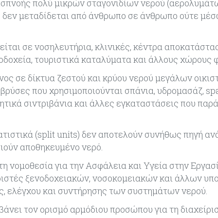
εισπνοής πολύ μικρών σταγονιδίων νερού (αερολυμάτ
σος δεν μεταδίδεται από άνθρωπο σε άνθρωπο ούτε μέσ
είται σε νοσηλευτήρια, κλινικές, κέντρα αποκατάστα
οδοχεία, τουριστικά καταλύματα και άλλους χώρους φ
υνος σε δίκτυα ζεστού και κρύου νερού μεγάλων οικισ
βρύσες που χρησιμοποιούνται σπάνια, υδρομασάζ, sp
ητικά σιντριβάνια και άλλες εγκαταστάσεις που παρ
ατιστικά (split units) δεν αποτελούν συνήθως πηγή αν
ιούν αποθηκευμένο νερό.
η νομοθεσία για την Ασφάλεια και Υγεία στην Εργασί
ιριστές ξενοδοχειακών, νοσοκομειακών και άλλων υπ
, ελέγχου και συντήρησης των συστημάτων νερού.
άνει τον ορισμό αρμόδιου προσώπου για τη διαχείρι