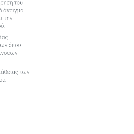
ήρηση του
Παγκόσμιος συναγερμός για τις
τιμές των τροφίμων
ό άνοιγμα
ι την
ύ.
Κύπρος
07-08-2026
Οι τιμές καθορίζουν την επιλογή
ίας
παρόχου κινητής στην Κύπρο
εων όπου
άνσεων,
Κύπρος
07-08-2026
34.787 νέες εγγραφές οχημάτων
στο επτάμηνο - Άνοδος 11,5% σε
υπάθειας των
σχέση με πέρσι
τρα
Κόσμος
07-08-2026
ΕΚΤ: Αιφνιδιάστηκε από την
πώληση ευρώ από τις ΗΠΑ
Κύπρος
07-08-2026
Χορηγία €10.000 για υποτροφίες σε