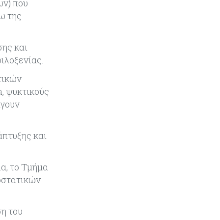
ων) που
το 2026
ω της
Ενέργεια
08-08-2026
Meridiam–GSI: Τι προκύπτει – και
σης και
τι όχι – από την απάντηση της
ιλοξενίας.
Κομισιόν
τικών
Κόσμος
07-08-2026
a, ψυκτικούς
Η Τουρκία χτυπάει Ντουμπάι και
άγουν
Λονδίνο: Φορολογικά κίνητρα για
επαναπατρισμό πλούσιων
κατοίκων και επενδυτών
άπτυξης και
Κύπρος
07-08-2026
α, το Τμήμα
Από τα €150,6 εκατ. στα €112 εκατ.
οι κρατικές πιστώσεις για έρευνα
οστατικών
στην Κύπρο
ση του
Κόσμος
07-08-2026