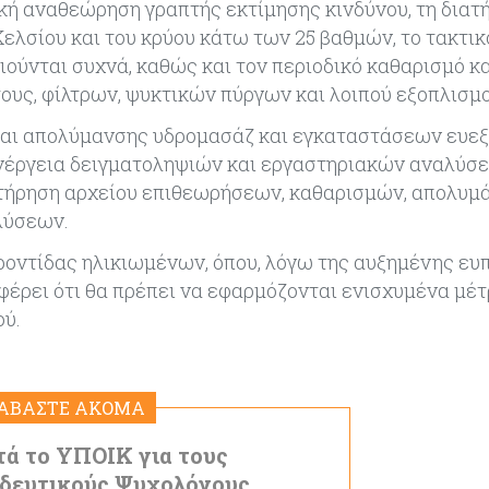
ική αναθεώρηση γραπτής εκτίμησης κινδύνου, τη διατ
ελσίου και του κρύου κάτω των 25 βαθμών, το τακτικ
ύνται συχνά, καθώς και τον περιοδικό καθαρισμό κα
ς, φίλτρων, ψυκτικών πύργων και λοιπού εξοπλισμο
 και απολύμανσης υδρομασάζ και εγκαταστάσεων ευεξ
ενέργεια δειγματοληψιών και εργαστηριακών αναλύσ
 η τήρηση αρχείου επιθεωρήσεων, καθαρισμών, απολυμ
λύσεων.
 φροντίδας ηλικιωμένων, όπου, λόγω της αυξημένης ε
έρει ότι θα πρέπει να εφαρμόζονται ενισχυμένα μέ
ού.
ΙΑΒΑΣΤΕ ΑΚΟΜΑ
ά το ΥΠΟΙΚ για τους
δευτικούς Ψυχολόγους