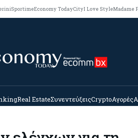
erini
Sportime
Economy Today
City
I Love Style
Madame F
nking
Real Estate
Συνεντεύξεις
Crypto
Αγορές
Α
ν ελέγχων για τη