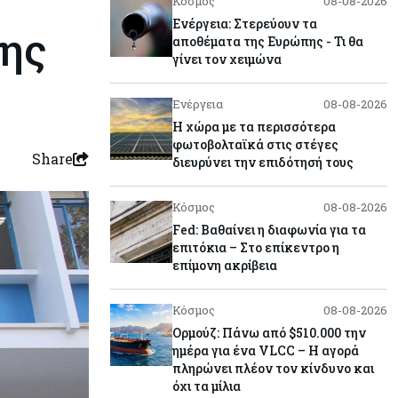
Κόσμος
08-08-2026
Ενέργεια: Στερεύουν τα
σης
αποθέματα της Ευρώπης - Τι θα
γίνει τον χειμώνα
Ενέργεια
08-08-2026
Η χώρα με τα περισσότερα
φωτοβολταϊκά στις στέγες
Share
διευρύνει την επιδότησή τους
Κόσμος
08-08-2026
Fed: Βαθαίνει η διαφωνία για τα
επιτόκια – Στο επίκεντρο η
επίμονη ακρίβεια
Κόσμος
08-08-2026
Ορμούζ: Πάνω από $510.000 την
ημέρα για ένα VLCC – Η αγορά
πληρώνει πλέον τον κίνδυνο και
όχι τα μίλια