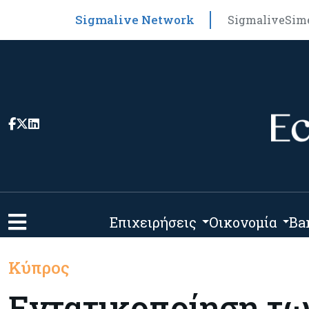
Sigmalive Network
Sigmalive
Sim
Επιχειρήσεις
Οικονομία
Ba
Κύπρος
Εντατικοποίηση τω