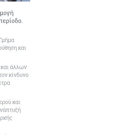
ρμογή
Κόσμος
08-08-2026
περίοδο.
Κρίσιμες πρώτες ύλες: Ο
ευρωπαϊκός χάρτης και οι
προκλήσεις
 Τμήμα
ούθηση και
Κόσμος
08-08-2026
Πόσα ξοδεύει ο Λευκός Οίκος – Το
κόστος λειτουργίας για
 και άλλων
προσωπικό, υποδομές και
ασφάλεια
τον κίνδυνο
έτρα
Market News
08-08-2026
Baker Tilly: Στην 7η θέση
ερού και
παγκοσμίως στις M&A μεσαίας
αγοράς
ανάπτυξή
αρκής
Κύπρος
08-08-2026
Πιο ισχυρό το κυπριακό διαβατήριο