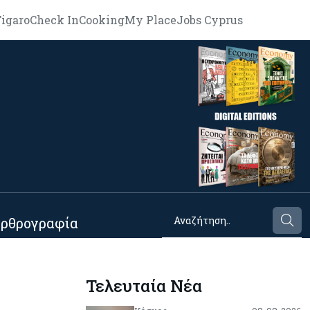
igaro
Check In
Cooking
My Place
Jobs Cyprus
ρθρογραφία
Τελευταία Νέα