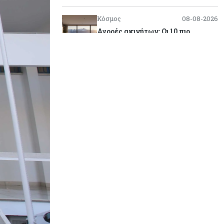
Κόσμος
08-08-2026
Αγορές ακινήτων: Οι 10 πιο
ακριβές ευρωπαϊκές πόλεις για
αγορά σπιτιού (πίνακας)
Κόσμος
08-08-2026
Οι πυρκαγιές κατακαίνε την
Ευρώπη, αλλά οι ζημιές δεν είναι
ασφαλισμένες
Κόσμος
08-08-2026
Γιατί οι κεντρικές τράπεζες
αφήνουν τις αγορές να «παίξουν
μπάλα»
Κόσμος
08-08-2026
Ποιες χώρες έχουν τα
περισσότερα ρομπότ