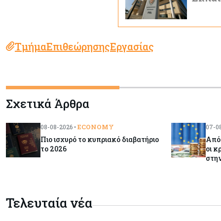
ΤμήμαΕπιθεώρησηςΕργασίας
Σχετικά Άρθρα
ECONOMY
08-08-2026 •
07-08
Πιο ισχυρό το κυπριακό διαβατήριο
Από 
το 2026
οι κ
στη
Τελευταία νέα