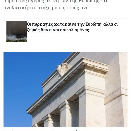
απρόσιτες αγορές ακινήτων της Ευρώπης - Η
Κόσμος
07-08-2026
αναλυτική κατάταξη με τις τιμές ανά…
ΕΚΤ: Αιφνιδιάστηκε από την πώληση ευρώ από
τις ΗΠΑ
Οι πυρκαγιές κατακαίνε την Ευρώπη, αλλά οι
ζημιές δεν είναι ασφαλισμένες
Κύπρος
07-08-2026
Χορηγία €10.000 για υποτροφίες σε φοιτητές του
ΤΕΠΑΚ
Κύπρος
07-08-2026
Επαναλειτουργεί η οδική πρόσβαση στις αφίξεις
του αεροδρομίου Λάρνακας
Εμπορεύματα
07-08-2026
Χρυσός: Καλπάζει προς την καλύτερη εβδομάδα
από τον Ιανουάριο – Μια ανάσα από τα $4.300