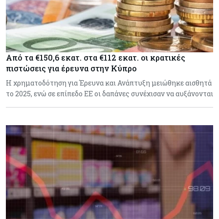
Από τα €150,6 εκατ. στα €112 εκατ. οι κρατικές
πιστώσεις για έρευνα στην Κύπρο
Η χρηματοδότηση για Έρευνα και Ανάπτυξη μειώθηκε αισθητά
το 2025, ενώ σε επίπεδο ΕΕ οι δαπάνες συνέχισαν να αυξάνονται