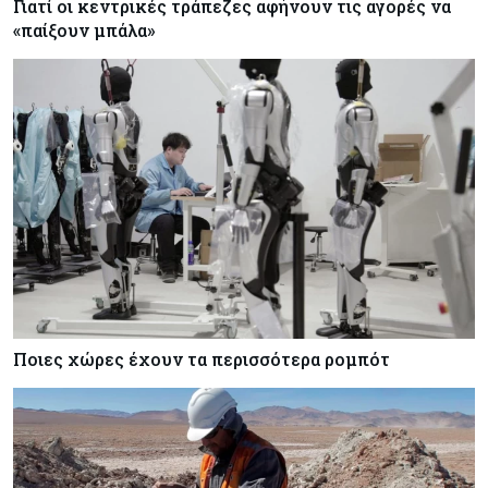
Κύπρος
07-08-2026
Γιατί οι κεντρικές τράπεζες αφήνουν τις αγορές να
«παίξουν μπάλα»
Συντεχνία της Cyta ζητά να ανακληθεί
διορισμός στο νέο ΔΣ
Κόσμος
07-08-2026
Τραμπ: Νέοι δασμοί 15% στο πολυπυρίτιο για
ημιαγωγούς και φωτοβολταϊκά με στόχο την
ενίσχυση της βιομηχανίας
Ποιες χώρες έχουν τα περισσότερα ρομπότ