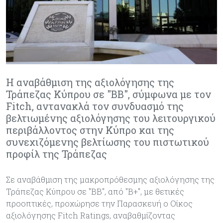
Η αναβάθμιση της αξιολόγησης της
Τράπεζας Κύπρου σε "BB", σύμφωνα με τον
Fitch, αντανακλά τον συνδυασμό της
βελτιωμένης αξιολόγησης του λειτουργικού
περιβάλλοντος στην Κύπρο και της
συνεχιζόμενης βελτίωσης του πιστωτικού
προφίλ της Τράπεζας
Σε αναβάθμιση της μακροπρόθεσμης αξιολόγησης της
Τράπεζας Κύπρου σε "BB", από "B+", με θετικές
προοπτικές, προχώρησε την Παρασκευή ο Οίκος
αξιολόγησης Fitch Ratings, αναβαθμίζοντας