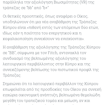
παράλληλα την αξιολόγηση Βιωσιμότητας (VR) της
τράπεζας σε "bb" από "b+"
Οι θετικές προοπτικές, όπως αναφέρει ο Οίκος,
υποδηλώνουν ότι μια νέα αναβάθμιση της Τράπεζας
Κύπρου είναι «πιθανή εντός των επόμενων δύο ετών,
ιδίως εάν η ποιότητα του ενεργητικού και η
κεφαλαιοποίηση συνεχίσουν να ενισχύονται».
Η αναβάθμιση της αξιολόγησης της Τράπεζας Κύπρου
σε "BB", σύμφωνα με τον Fitch, αντανακλά τον
συνδυασμό της βελτιωμένης αξιολόγησης του
λειτουργικού περιβάλλοντος στην Κύπρο και της
συνεχιζόμενης βελτίωσης του πιστωτικού προφίλ της
Τράπεζας.
Σημειώνει ότι το λειτουργικό περιβάλλον της Κύπρου
επωφελείται από τις προσδοκίες του Οίκου για συνεχή
εγχώρια οικονομική ανάπτυξη, βελτιωμένα θεμελιώδη
μεγέθη του τραπεζικού τομέα και μείωση, αν και