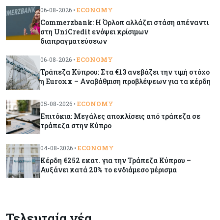
ECONOMY
06-08-2026 •
Commerzbank: Η Όρλοπ αλλάζει στάση απέναντι
Market News
08-08-2026
στη UniCredit ενόψει κρίσιμων
Baker Tilly: Στην 7η θέση παγκοσμίως στις
διαπραγματεύσεων
M&A μεσαίας αγοράς
ECONOMY
06-08-2026 •
Τράπεζα Κύπρου: Στα €13 ανεβάζει την τιμή στόχο
Κύπρος
08-08-2026
η Euroxx – Αναβάθμιση προβλέψεων για τα κέρδη
Πιο ισχυρό το κυπριακό διαβατήριο το 2026
ECONOMY
05-08-2026 •
Επιτόκια: Μεγάλες αποκλίσεις από τράπεζα σε
τράπεζα στην Κύπρο
Ενέργεια
08-08-2026
Meridiam–GSI: Τι προκύπτει – και τι όχι – από
ECONOMY
04-08-2026 •
την απάντηση της Κομισιόν
Κέρδη €252 εκατ. για την Τράπεζα Κύπρου –
Αυξάνει κατά 20% το ενδιάμεσο μέρισμα
Κόσμος
07-08-2026
Η Τουρκία χτυπάει Ντουμπάι και Λονδίνο:
Φορολογικά κίνητρα για επαναπατρισμό
πλούσιων κατοίκων και επενδυτών
Τελευταία νέα