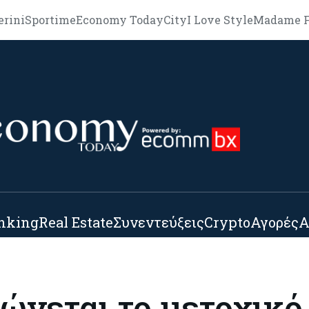
erini
Sportime
Economy Today
City
I Love Style
Madame F
nking
Real Estate
Συνεντεύξεις
Crypto
Αγορές
Α
ώνεται το μετοχικό