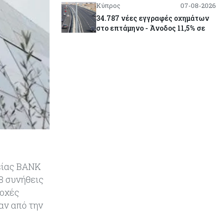
Κύπρος
07-08-2026
34.787 νέες εγγραφές οχημάτων
στο επτάμηνο - Άνοδος 11,5% σε
σχέση με πέρσι
Κόσμος
07-08-2026
ΕΚΤ: Αιφνιδιάστηκε από την
πώληση ευρώ από τις ΗΠΑ
Κύπρος
07-08-2026
Χορηγία €10.000 για υποτροφίες σε
φοιτητές του ΤΕΠΑΚ
Κύπρος
07-08-2026
είας BANK
Επαναλειτουργεί η οδική
8 συνήθεις
πρόσβαση στις αφίξεις του
τοχές
αεροδρομίου Λάρνακας
αν από την