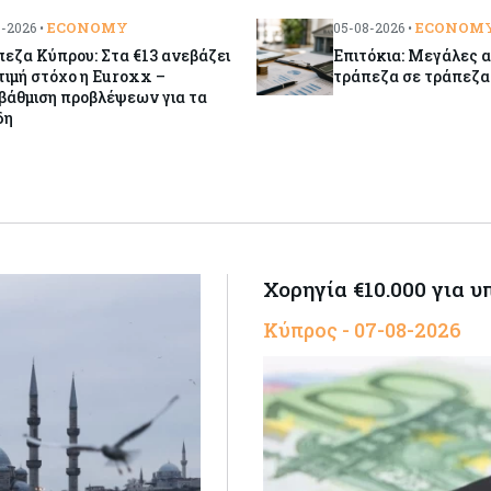
ECONOMY
ECONOM
-2026 •
05-08-2026 •
εζα Κύπρου: Στα €13 ανεβάζει
Επιτόκια: Μεγάλες 
τιμή στόχο η Euroxx –
τράπεζα σε τράπεζα
βάθμιση προβλέψεων για τα
δη
Χορηγία €10.000 για 
Κύπρος - 07-08-2026