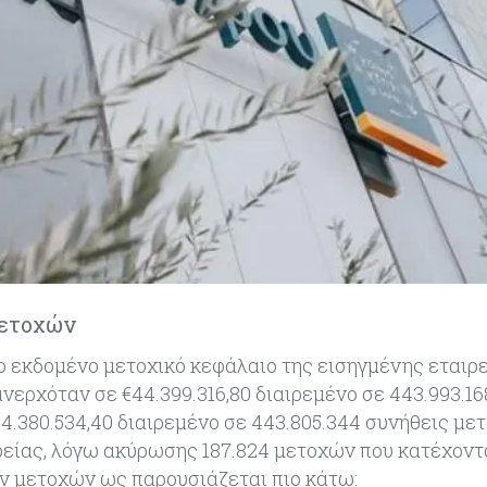
μετοχών
το εκδομένο μετοχικό κεφάλαιο της εισηγμένης εταιρ
ερχόταν σε €44.399.316,80 διαιρεμένο σε 443.993.16
44.380.534,40 διαιρεμένο σε 443.805.344 συνήθεις με
ιρείας, λόγω ακύρωσης 187.824 μετοχών που κατέχοντ
ν μετοχών ως παρουσιάζεται πιο κάτω: