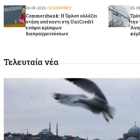
ECONOMY
06-08-2026 •
06-08
Commerzbank: Η Όρλοπ αλλάζει
Τράπ
στάση απέναντι στη UniCredit
την 
ενόψει κρίσιμων
Ανα
διαπραγματεύσεων
κέρ
Τελευταία νέα