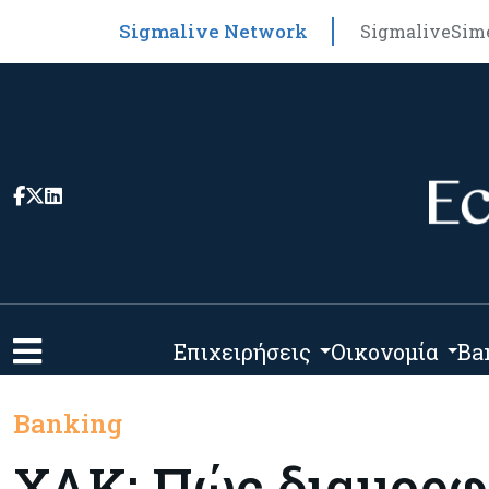
Sigmalive Network
Sigmalive
Sim
Επιχειρήσεις
Οικονομία
Ba
Banking
ΧΑΚ: Πώς διαμορφ