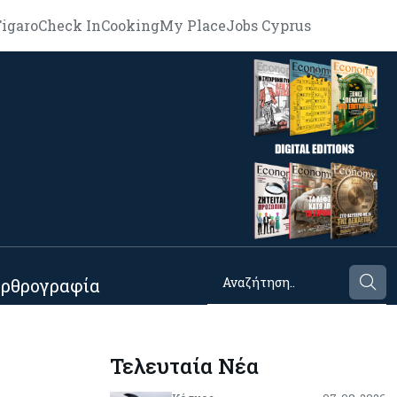
igaro
Check In
Cooking
My Place
Jobs Cyprus
ρθρογραφία
Τελευταία Νέα