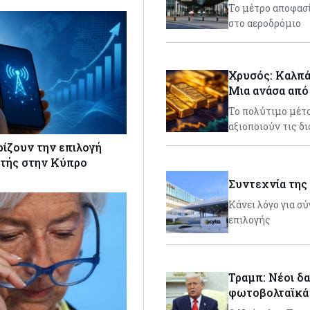
Το μέτρο αποφασ
στο αεροδρόμιο
Χρυσός: Καλπά
Μια ανάσα από
Το πολύτιμο μέτα
αξιοποιούν τις δ
ρίζουν την επιλογή
τής στην Κύπρο
Συντεχνία της 
Κάνει λόγο για σ
επιλογής
Τραμπ: Νέοι δα
φωτοβολταϊκά 