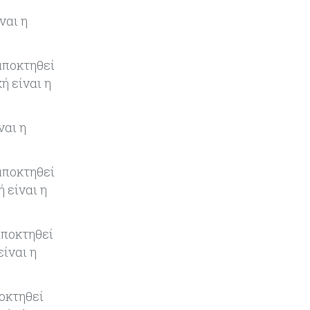
Εμπορεύματα
07-08-2026
Χρυσός: Καλπάζει προς την
ναι η
καλύτερη εβδομάδα από τον
Ιανουάριο – Μια ανάσα από τα
$4.300
αποκτηθεί
ή είναι η
Κύπρος
07-08-2026
Συντεχνία της Cyta ζητά να
ναι η
ανακληθεί διορισμός στο νέο ΔΣ
Κόσμος
07-08-2026
αποκτηθεί
Τραμπ: Νέοι δασμοί 15% στο
 είναι η
πολυπυρίτιο για ημιαγωγούς και
φωτοβολταϊκά με στόχο την
ενίσχυση της βιομηχανίας
αποκτηθεί
ίναι η
Κύπρος
07-08-2026
Τσολάκη: Προτεραιότητα η
βελτίωση της καθημερινότητας
ποκτηθεί
μέσω οδικών έργων και