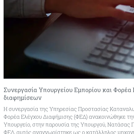
Συνεργασία Υπουργείου Εμπορίου και Φορέα 
διαφημίσεων
Η συνεργασία της Υπηρεσίας Προστασίας Καταναλωτ
Φορέα Ελέγχου Διαφήμισης (ΦΕΔ) ανακοινώθηκε τη
Υπουργείο, στην παρουσία της Υπουργού, Νατάσας Π
ΦΕΔ, αυτός αναγνωρίστηκε ως ο κατάλληλος μηχαν