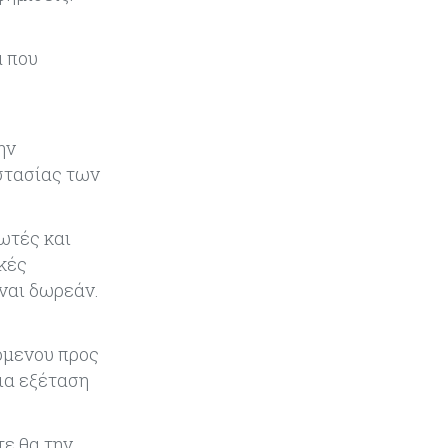
στάση απέναντι στη UniCredit
ενόψει κρίσιμων
διαπραγματεύσεων
α που
ό
Κόσμος
06-08-2026
«Spider-Man: Brand New Day»:
Έφτασε το 1 δισ. εισπράξεις σε
ην
μόλις 6 ημέρες
στασίας των
Κύπρος
06-08-2026
Eurostat: Ετήσια αύξηση 5% του
ωτές και
όγκου λιανικού εμπορίου στην
κές
Κύπρο τον Ιούνιο
ναι δωρεάν.
Κύπρος
06-08-2026
Στην κυκλοφορία ο νέος δρόμος
όμενου προς
Λάρνακας – Δεκέλειας μετά από
ια εξέταση
26 χρόνια
τε θα την
Tech
06-08-2026