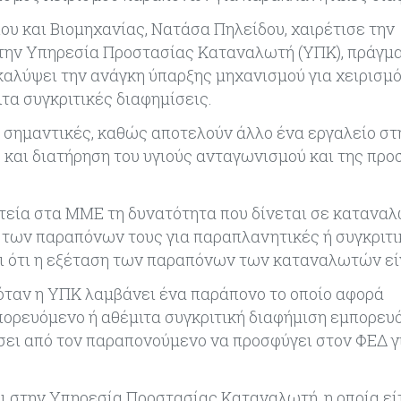
ου και Βιομηχανίας, Νατάσα Πηλείδου, χαιρέτισε την
 την Υπηρεσία Προστασίας Καταναλωτή (ΥΠΚ), πράγμ
α καλύψει την ανάγκη ύπαρξης μηχανισμού για χειρισμ
α συγκριτικές διαφημίσεις.
α σημαντικές, καθώς αποτελούν άλλο ένα εργαλείο στ
 και διατήρηση του υγιούς ανταγωνισμού και της προ
ατεία στα ΜΜΕ τη δυνατότητα που δίνεται σε καταναλ
η των παραπόνων τους για παραπλανητικές ή συγκριτι
αι ότι η εξέταση των παραπόνων των καταναλωτών εί
 όταν η ΥΠΚ λαμβάνει ένα παράπονο το οποίο αφορά
ορευόμενο ή αθέμιτα συγκριτική διαφήμιση εμπορευ
σει από τον παραπονούμενο να προσφύγει στον ΦΕΔ γ
αι στην Υπηρεσία Προστασίας Καταναλωτή, η οποία εί