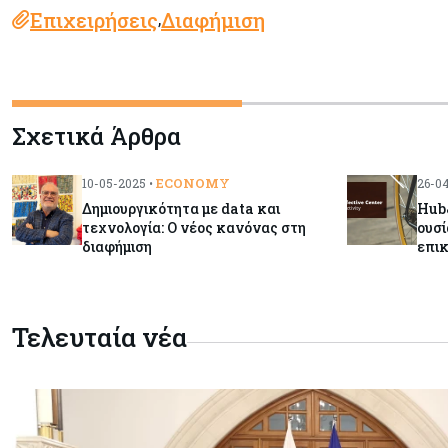
Επιχειρήσεις
Διαφήμιση
,
Σχετικά Άρθρα
ECONOMY
10-05-2025 •
26-04
Δημιουργικότητα με data και
Hub
τεχνολογία: Ο νέος κανόνας στη
ουσί
διαφήμιση
επι
Τελευταία νέα