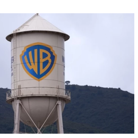
διάλυση πλοίων – Στο 35,4% το
παγκόσμιο μερίδιό της
Κύπρος
06-08-2026
ΠτΔ: Υπεράνω όλων το δημόσιο
συμφέρον – Όλα όσα έγιναν στην
τελετή διαβεβαίωσης των νέων
μελών της κυβέρνησης