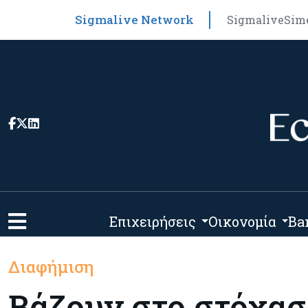
Sigmalive Network
Sigmalive
Sim
Επιχειρήσεις
Οικονομία
Ba
Διαφήμιση
Βάζουν στο στόχασ