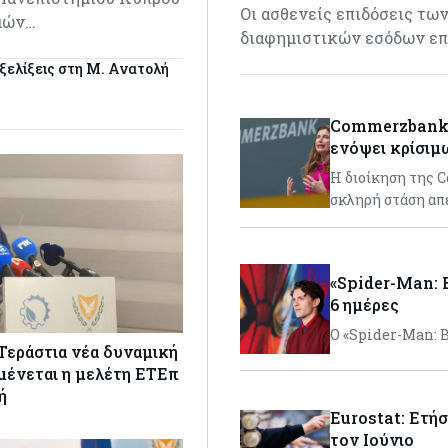
Οι ασθενείς επιδόσεις τ
σμών…
διαφημιστικών εσόδων επη
εξελίξεις στη Μ. Ανατολή
Commerzbank: 
ενόψει κρίσι
H διοίκηση της 
σκληρή στάση απ
«Spider-Man: B
6 ημέρες
Ο «Spider-Man: B
Τεράστια νέα δυναμική
μένεται η μελέτη ΕΤΕπ
ή
Eurostat: Ετή
τον Ιούνιο