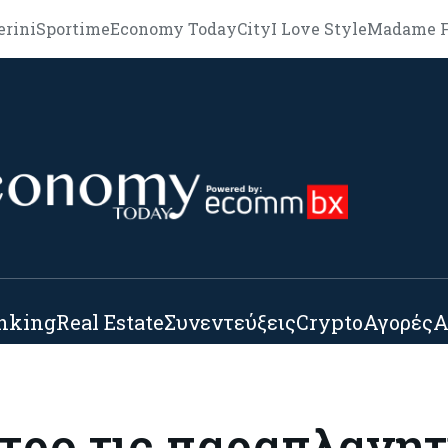
erini
Sportime
Economy Today
City
I Love Style
Madame F
nking
Real Estate
Συνεντεύξεις
Crypto
Αγορές
Α
τρο τις παραπλανητ