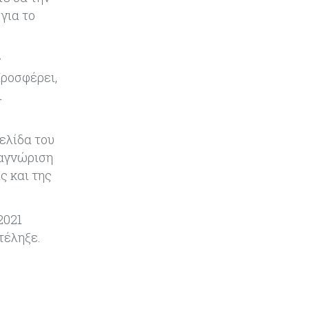
SoftBank: Κέρδη 8,5 δισ. δολαρίων
για το
από την Intel – Ξεπέρασε τις
εκτιμήσεις εν αναμονή της
εισαγωγής της OpenAI
ς
Προσφέρει,
Κύπρος
06-08-2026
ι
Καύσιμα και στέγαση κράτησαν
τον πληθωρισμό στο 2,9%
σελίδα του
ναγνώριση
Κύπρος
06-08-2026
ς και της
Δήμος Λευκωσίας: Νέα εποχή για
το Παλιό ΓΣΠ – Ολοκληρώθηκε η
διαδικασία ανάθεσης των
2021
υποστατικών
τέληξε.
Κύπρος
06-08-2026
Ούτε άσπρος ούτε μαύρος καπνός
για κουρεμένους - Δεν έκλεισε η
πόρτα για δεύτερη δόση εντός ‘26