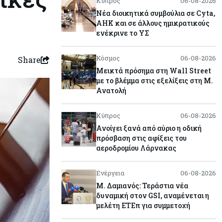
Κύπρος
06-08-2026
Νέα διοικητικά συμβούλια σε Cyta,
AHK και σε άλλους ημικρατικούς
ενέκρινε το ΥΣ
Κόσμος
06-08-2026
Share
Μεικτά πρόσημα στη Wall Street
με το βλέμμα στις εξελίξεις στη Μ.
Ανατολή
Κύπρος
06-08-2026
Ανοίγει ξανά από αύριο η οδική
πρόσβαση στις αφίξεις του
αεροδρομίου Λάρνακας
Ενέργεια
06-08-2026
Μ. Δαμιανός: Τεράστια νέα
δυναμική στον GSI, αναμένεται η
μελέτη ΕΤΕπ για συμμετοχή