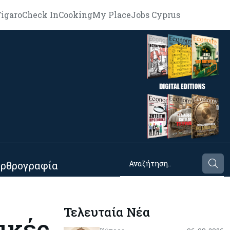
igaro
Check In
Cooking
My Place
Jobs Cyprus
ρθρογραφία
Τελευταία Νέα
ικές