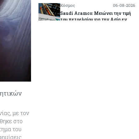
Κόσμος
06-08-2026
Saudi Aramco: Μειώνει την τιμή
του πετρελαίου για την Ασία εν
μέσω εξελίξεων στο Ορμούζ
Κύπρος
06-08-2026
Πιάνει δουλειά ο Κυπριακός
Οργανισμός Ανάπτυξης
Επιχειρήσεων – Διορίστηκε το δ.σ.,
ενεργοποιήθηκε ο νόμος
Κόσμος
06-08-2026
Warner Bros: "Φρένο" στα έσοδα
νητικών
εξαιτίας των κινηματογραφικών
επιδόσεων και της απουσίας του
NBA
ίας, με τον
θηκε στο
Banking
06-08-2026
τημα του
Commerzbank: Η Όρλοπ αλλάζει
ημίσεις.