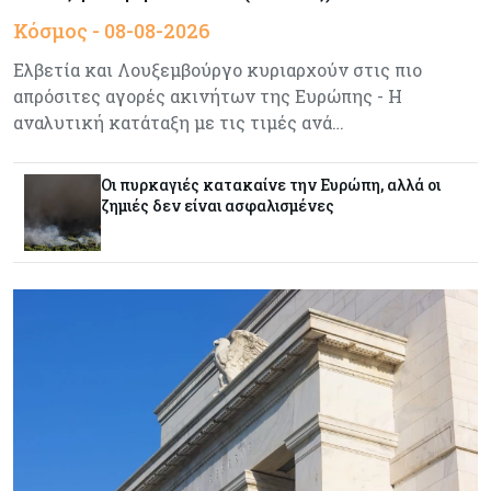
Κύπρος
07-08-2026
Κόσμος - 08-08-2026
34.787 νέες εγγραφές οχημάτων στο επτάμηνο
- Άνοδος 11,5% σε σχέση με πέρσι
Ελβετία και Λουξεμβούργο κυριαρχούν στις πιο
απρόσιτες αγορές ακινήτων της Ευρώπης - Η
αναλυτική κατάταξη με τις τιμές ανά…
Κόσμος
07-08-2026
ΕΚΤ: Αιφνιδιάστηκε από την πώληση ευρώ από
τις ΗΠΑ
Οι πυρκαγιές κατακαίνε την Ευρώπη, αλλά οι
ζημιές δεν είναι ασφαλισμένες
Κύπρος
07-08-2026
Χορηγία €10.000 για υποτροφίες σε φοιτητές του
ΤΕΠΑΚ
Κύπρος
07-08-2026
Επαναλειτουργεί η οδική πρόσβαση στις αφίξεις
του αεροδρομίου Λάρνακας
Εμπορεύματα
07-08-2026