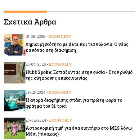
Κόσμος
08-08-2026
Πόσα ξοδεύει ο Λευκός Οίκος – Το κόστος
Σχετικά Άρθρα
λειτουργίας για προσωπικό, υποδομές και
ασφάλεια
ECONOMY
10-05-2025 •
Δημιουργικότητα με data και τεχνολογία: Ο νέος
Market News
08-08-2026
κανόνας στη διαφήμιση
Baker Tilly: Στην 7η θέση παγκοσμίως στις
M&A μεσαίας αγοράς
ECONOMY
26-04-2025 •
Hub&Spoke: Εστιάζοντας στην ουσία - Στον ρυθμό
της σύγχρονης επικοινωνίας
Κύπρος
08-08-2026
Πιο ισχυρό το κυπριακό διαβατήριο το 2026
ECONOMY
09-12-2024 •
Η αγορά διαφήμισης σπάει για πρώτη φορά το
φράγμα του $1 τρισ.
Ενέργεια
08-08-2026
Meridiam–GSI: Τι προκύπτει – και τι όχι – από
ECONOMY
25-02-2024 •
την απάντηση της Κομισιόν
Αστρονομική τιμή για ένα εισιτήριο στο MLS λόγω
Μέσι (πίνακας)