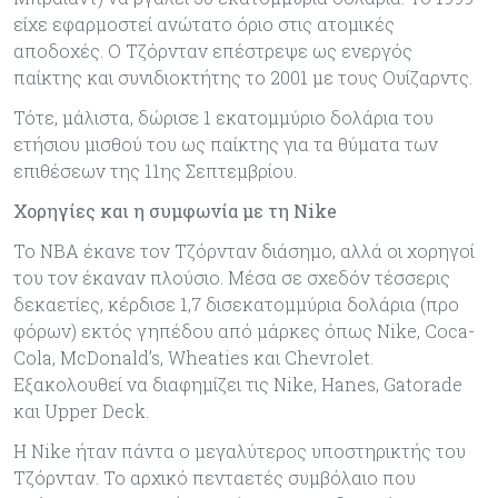
είχε εφαρμοστεί ανώτατο όριο στις ατομικές
αποδοχές. Ο Τζόρνταν επέστρεψε ως ενεργός
παίκτης και συνιδιοκτήτης το 2001 με τους Ουίζαρντς.
Τότε, μάλιστα, δώρισε 1 εκατομμύριο δολάρια του
ετήσιου μισθού του ως παίκτης για τα θύματα των
επιθέσεων της 11ης Σεπτεμβρίου.
Χορηγίες και η συμφωνία με τη Nike
Το ΝΒΑ έκανε τον Τζόρνταν διάσημο, αλλά οι χορηγοί
του τον έκαναν πλούσιο. Μέσα σε σχεδόν τέσσερις
δεκαετίες, κέρδισε 1,7 δισεκατομμύρια δολάρια (προ
φόρων) εκτός γηπέδου από μάρκες όπως Nike, Coca-
Cola, McDonald’s, Wheaties και Chevrolet.
Εξακολουθεί να διαφημίζει τις Nike, Hanes, Gatorade
και Upper Deck.
Η Nike ήταν πάντα ο μεγαλύτερος υποστηρικτής του
Τζόρνταν. Το αρχικό πενταετές συμβόλαιο που