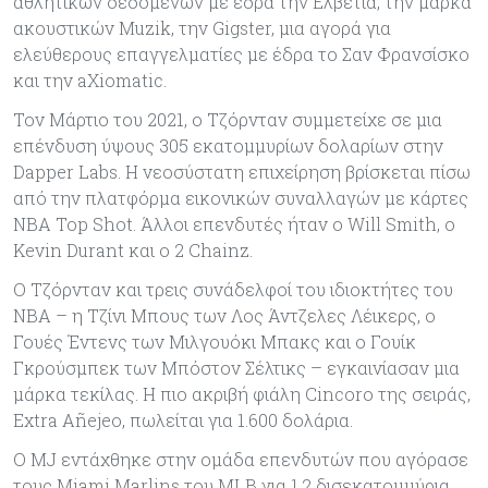
αθλητικών δεδομένων με έδρα την Ελβετία, την μάρκα
ακουστικών Muzik, την Gigster, μια αγορά για
ελεύθερους επαγγελματίες με έδρα το Σαν Φρανσίσκο
και την aXiomatic.
Τον Μάρτιο του 2021, ο Τζόρνταν συμμετείχε σε μια
επένδυση ύψους 305 εκατομμυρίων δολαρίων στην
Dapper Labs. Η νεοσύστατη επιχείρηση βρίσκεται πίσω
από την πλατφόρμα εικονικών συναλλαγών με κάρτες
NBA Top Shot. Άλλοι επενδυτές ήταν ο Will Smith, ο
Kevin Durant και ο 2 Chainz.
Ο Τζόρνταν και τρεις συνάδελφοί του ιδιοκτήτες του
ΝΒΑ – η Τζίνι Μπους των Λος Άντζελες Λέικερς, ο
Γουές Έντενς των Μιλγουόκι Μπακς και ο Γουίκ
Γκρούσμπεκ των Μπόστον Σέλτικς – εγκαινίασαν μια
μάρκα τεκίλας. Η πιο ακριβή φιάλη Cincoro της σειράς,
Extra Añejeo, πωλείται για 1.600 δολάρια.
Ο MJ εντάχθηκε στην ομάδα επενδυτών που αγόρασε
τους Miami Marlins του MLB για 1,2 δισεκατομμύρια