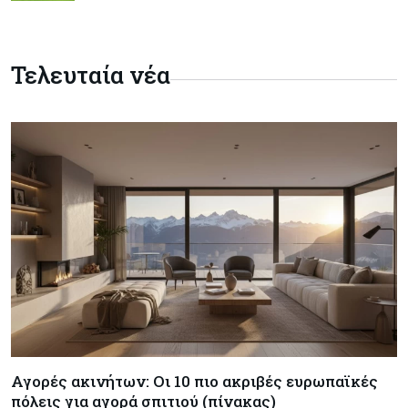
Κόσμος
07-08-2026
Η Τουρκία χτυπάει Ντουμπάι και Λονδίνο:
Φορολογικά κίνητρα για επαναπατρισμό
Τελευταία νέα
πλούσιων κατοίκων και επενδυτών
Κύπρος
07-08-2026
Από τα €150,6 εκατ. στα €112 εκατ. οι κρατικές
πιστώσεις για έρευνα στην Κύπρο
Κόσμος
07-08-2026
Παγκόσμιος συναγερμός για τις τιμές των
τροφίμων
Κύπρος
07-08-2026
Οι τιμές καθορίζουν την επιλογή παρόχου
κινητής στην Κύπρο
Αγορές ακινήτων: Οι 10 πιο ακριβές ευρωπαϊκές
πόλεις για αγορά σπιτιού (πίνακας)