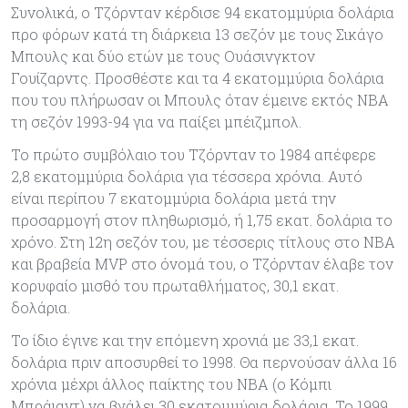
Συνολικά, ο Τζόρνταν κέρδισε 94 εκατομμύρια δολάρια
προ φόρων κατά τη διάρκεια 13 σεζόν με τους Σικάγο
Μπουλς και δύο ετών με τους Ουάσινγκτον
Γουίζαρντς. Προσθέστε και τα 4 εκατομμύρια δολάρια
που του πλήρωσαν οι Μπουλς όταν έμεινε εκτός ΝΒΑ
τη σεζόν 1993-94 για να παίξει μπέιζμπολ.
Το πρώτο συμβόλαιο του Τζόρνταν το 1984 απέφερε
2,8 εκατομμύρια δολάρια για τέσσερα χρόνια. Αυτό
είναι περίπου 7 εκατομμύρια δολάρια μετά την
προσαρμογή στον πληθωρισμό, ή 1,75 εκατ. δολάρια το
χρόνο. Στη 12η σεζόν του, με τέσσερις τίτλους στο ΝΒΑ
και βραβεία MVP στο όνομά του, ο Τζόρνταν έλαβε τον
κορυφαίο μισθό του πρωταθλήματος, 30,1 εκατ.
δολάρια.
Το ίδιο έγινε και την επόμενη χρονιά με 33,1 εκατ.
δολάρια πριν αποσυρθεί το 1998. Θα περνούσαν άλλα 16
χρόνια μέχρι άλλος παίκτης του ΝΒΑ (ο Κόμπι
Μπράιαντ) να βγάλει 30 εκατομμύρια δολάρια. Το 1999