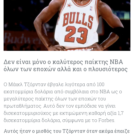
Δεν είναι μόνο ο καλύτερος παίκτης NBA
όλων των εποχών αλλά και ο πλουσιότερος
Ο Μάικλ Τζόρνταν έβγαλε λιγότερα από 100
εκατομμύρια δολάρια από συμβόλαια στο ΝΒΑ ως ο
μεγαλύτερος παίκτης όλων των εποχών του
πρωταθλήματος. Aυτό δεν τον εμπόδισε να γίνει
δισεκατομμυριούχος με εκτιμώμενη καθαρή αξία 1,7
δισεκατομμύρια δολάρια, σύμφωνα με το Forbes.
Αυτός ήταν ο μισθός του Τζόρνταν όταν ακόμα έπαιζε